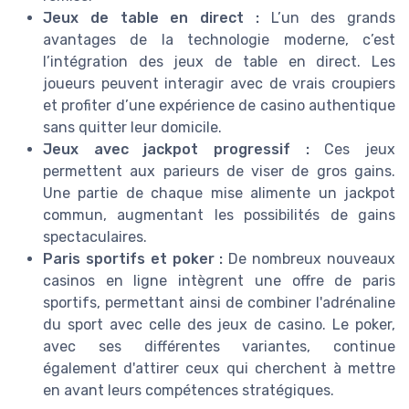
Jeux de table en direct :
L’un des grands
avantages de la technologie moderne, c’est
l’intégration des jeux de table en direct. Les
joueurs peuvent interagir avec de vrais croupiers
et profiter d’une expérience de casino authentique
sans quitter leur domicile.
Jeux avec jackpot progressif :
Ces jeux
permettent aux parieurs de viser de gros gains.
Une partie de chaque mise alimente un jackpot
commun, augmentant les possibilités de gains
spectaculaires.
Paris sportifs et poker :
De nombreux nouveaux
casinos en ligne intègrent une offre de paris
sportifs, permettant ainsi de combiner l'adrénaline
du sport avec celle des jeux de casino. Le poker,
avec ses différentes variantes, continue
également d'attirer ceux qui cherchent à mettre
en avant leurs compétences stratégiques.