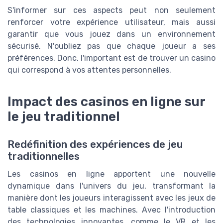
S'informer sur ces aspects peut non seulement
renforcer votre expérience utilisateur, mais aussi
garantir que vous jouez dans un environnement
sécurisé. N'oubliez pas que chaque joueur a ses
préférences. Donc, l'important est de trouver un casino
qui correspond à vos attentes personnelles.
Impact des casinos en ligne sur
le jeu traditionnel
Redéfinition des expériences de jeu
traditionnelles
Les casinos en ligne apportent une nouvelle
dynamique dans l'univers du jeu, transformant la
manière dont les joueurs interagissent avec les jeux de
table classiques et les machines. Avec l'introduction
des technologies innovantes, comme le VR et les