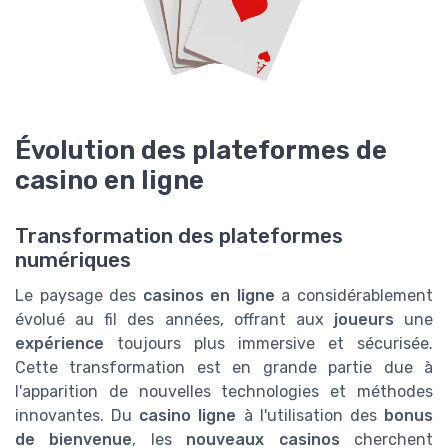
Évolution des plateformes de
casino en ligne
Transformation des plateformes
numériques
Le paysage des
casinos en ligne
a considérablement
évolué au fil des années, offrant aux
joueurs
une
expérience
toujours plus immersive et sécurisée.
Cette transformation est en grande partie due à
l'apparition de nouvelles technologies et méthodes
innovantes. Du
casino ligne
à l'utilisation des
bonus
de bienvenue
, les
nouveaux casinos
cherchent