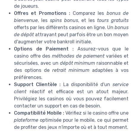
de joueurs.
Offres et Promotions :
Comparez les
bonus de
bienvenue
, les
spins bonus
, et les
tours gratuits
offerts par les différents casinos en ligne. Un
bonus
de dépôt
attrayant peut parfois être un bon moyen
d'augmenter votre bankroll initiale.
Options de Paiement :
Assurez-vous que le
casino offre des
méthodes de paiement
variées et
sécurisées, avec un
dépôt minimum
raisonnable et
des options de
retrait minimum
adaptées à vos
préférences.
Support Clientèle :
La disponibilité d'un
service
client
réactif et efficace est un atout majeur.
Privilégiez les casinos où vous pouvez facilement
contacter un support en cas de besoin.
Compatibilité Mobile :
Vérifiez si le casino offre une
plateforme
optimisée pour le mobile, ce qui permet
de profiter des jeux n'importe où et à tout moment.