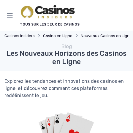
Panneau de gestion des cookies
TOUS SUR LES JEUX DE CASINOS
Casinos insiders
Casino en Ligne
Nouveaux Casinos en Ligne
Blog
Les Nouveaux Horizons des Casinos
en Ligne
Explorez les tendances et innovations des casinos en
ligne, et découvrez comment ces plateformes
redéfinissent le jeu.