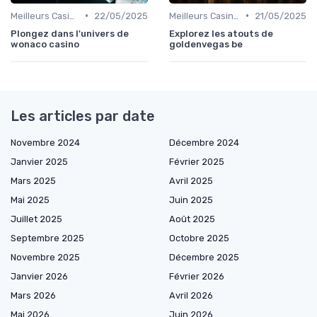
•
•
Meilleurs Casinos en Ligne
22/05/2025
Meilleurs Casinos en Ligne
21/05/2025
Plongez dans l'univers de
Explorez les atouts de
wonaco casino
goldenvegas be
Les articles par date
Novembre 2024
Décembre 2024
Janvier 2025
Février 2025
Mars 2025
Avril 2025
Mai 2025
Juin 2025
Juillet 2025
Août 2025
Septembre 2025
Octobre 2025
Novembre 2025
Décembre 2025
Janvier 2026
Février 2026
Mars 2026
Avril 2026
Mai 2026
Juin 2026