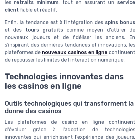
les
retraits minimum
, tout en assurant un
service
client
fiable et réactif.
Enfin, la tendance est à l'intégration des
spins bonus
et des
tours gratuits
comme moyen d'attirer de
nouveaux joueurs et de fidéliser les anciens. En
s'inspirant des dernières tendances et innovations, les
plateformes de
nouveaux casinos en ligne
continuent
de repousser les limites de l'interaction numérique.
Technologies innovantes dans
les casinos en ligne
Outils technologiques qui transforment la
donne des casinos
Les plateformes de casino en ligne continuent
d'évoluer grâce à l'adoption de technologies
innovantes qui enrichissent l'expérience des joueurs.