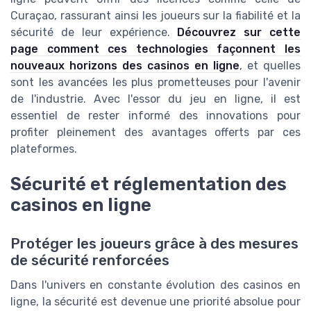
Curaçao, rassurant ainsi les joueurs sur la fiabilité et la
sécurité de leur expérience.
Découvrez sur cette
page comment ces technologies façonnent les
nouveaux horizons des casinos en ligne
, et quelles
sont les avancées les plus prometteuses pour l'avenir
de l'industrie. Avec l'essor du jeu en ligne, il est
essentiel de rester informé des innovations pour
profiter pleinement des avantages offerts par ces
plateformes.
Sécurité et réglementation des
casinos en ligne
Protéger les joueurs grâce à des mesures
de sécurité renforcées
Dans l'univers en constante évolution des casinos en
ligne, la sécurité est devenue une priorité absolue pour