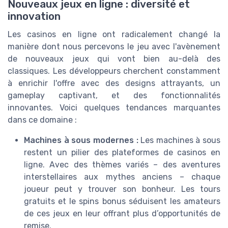
Nouveaux jeux en ligne : diversité et
innovation
Les casinos en ligne ont radicalement changé la
manière dont nous percevons le jeu avec l'avènement
de nouveaux jeux qui vont bien au-delà des
classiques. Les développeurs cherchent constamment
à enrichir l'offre avec des designs attrayants, un
gameplay captivant, et des fonctionnalités
innovantes. Voici quelques tendances marquantes
dans ce domaine :
Machines à sous modernes :
Les machines à sous
restent un pilier des plateformes de casinos en
ligne. Avec des thèmes variés – des aventures
interstellaires aux mythes anciens – chaque
joueur peut y trouver son bonheur. Les tours
gratuits et le spins bonus séduisent les amateurs
de ces jeux en leur offrant plus d’opportunités de
remise.