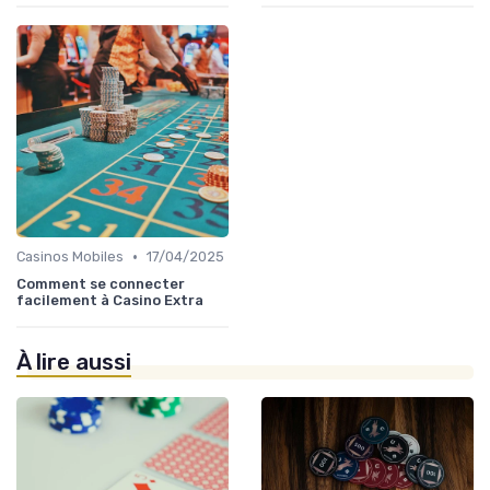
•
Casinos Mobiles
17/04/2025
Comment se connecter
facilement à Casino Extra
À lire aussi