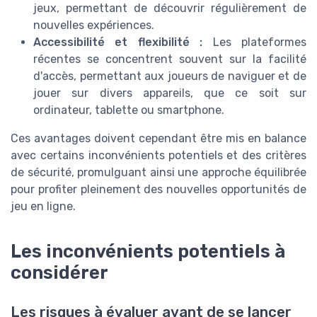
jeux, permettant de découvrir régulièrement de
nouvelles expériences.
Accessibilité et flexibilité :
Les plateformes
récentes se concentrent souvent sur la facilité
d'accès, permettant aux joueurs de naviguer et de
jouer sur divers appareils, que ce soit sur
ordinateur, tablette ou smartphone.
Ces avantages doivent cependant être mis en balance
avec certains inconvénients potentiels et des critères
de sécurité, promulguant ainsi une approche équilibrée
pour profiter pleinement des nouvelles opportunités de
jeu en ligne.
Les inconvénients potentiels à
considérer
Les risques à évaluer avant de se lancer