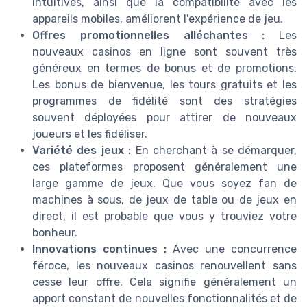
intuitives, ainsi que la compatibilité avec les
appareils mobiles, améliorent l'expérience de jeu.
Offres promotionnelles alléchantes :
Les
nouveaux casinos en ligne sont souvent très
généreux en termes de bonus et de promotions.
Les bonus de bienvenue, les tours gratuits et les
programmes de fidélité sont des stratégies
souvent déployées pour attirer de nouveaux
joueurs et les fidéliser.
Variété des jeux :
En cherchant à se démarquer,
ces plateformes proposent généralement une
large gamme de jeux. Que vous soyez fan de
machines à sous, de jeux de table ou de jeux en
direct, il est probable que vous y trouviez votre
bonheur.
Innovations continues :
Avec une concurrence
féroce, les nouveaux casinos renouvellent sans
cesse leur offre. Cela signifie généralement un
apport constant de nouvelles fonctionnalités et de