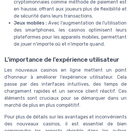
cryptomonnaies comme méthode de paiement est
en hausse, offrant aux joueurs plus de flexibilité et
de sécurité dans leurs transactions.
Jeux mobiles :
Avec l'augmentation de l'utilisation
des smartphones, les casinos optimisent leurs
plateformes pour les appareils mobiles, permettant
de jouer n'importe où et n'importe quand.
L'importance de l'expérience utilisateur
Les nouveaux casinos en ligne mettent un point
d'honneur à améliorer l'expérience utilisateur. Cela
passe par des interfaces intuitives, des temps de
chargement rapides et un service client réactif. Ces
éléments sont cruciaux pour se démarquer dans un
marché de plus en plus compétitif.
Pour plus de détails sur les avantages et inconvénients
des nouveaux casinos, il est essentiel de bien
comprendre les aspects abordés dans les autres