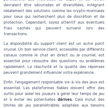
devraient être sécurisées et diversifiées, intégrant
idéalement des solutions comme les crypto-monnaies
pour ceux qui recherchent plus de discrétion et de
protection. Cependant, soyez attentif aux éventuels
frais cachés qui peuvent survenir lors des
transactions.
La disponibilité du support client est un autre point
crucial. Un bon service client, accessible par différents
canaux comme le chat en direct ou le courriel, est
essentiel pour résoudre des questions ou problèmes
rapidement. La réactivité et la qualité des réponses
peuvent grandement influencer votre expérience.
Enfin, l'engagement responsable vis-à-vis des jeux est
essentiel. Les plateformes fiables doivent offrir des
outils pour aider les joueurs à gérer leur temps de jeu
et à éviter les potentielles
dérives
. Cela inclut des
limites de jeu paramétrables adaptées aux besoins