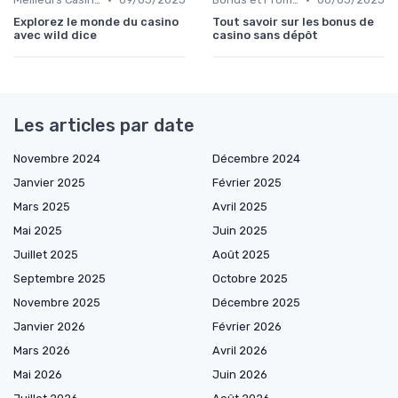
Explorez le monde du casino
Tout savoir sur les bonus de
avec wild dice
casino sans dépôt
Les articles par date
Novembre 2024
Décembre 2024
Janvier 2025
Février 2025
Mars 2025
Avril 2025
Mai 2025
Juin 2025
Juillet 2025
Août 2025
Septembre 2025
Octobre 2025
Novembre 2025
Décembre 2025
Janvier 2026
Février 2026
Mars 2026
Avril 2026
Mai 2026
Juin 2026