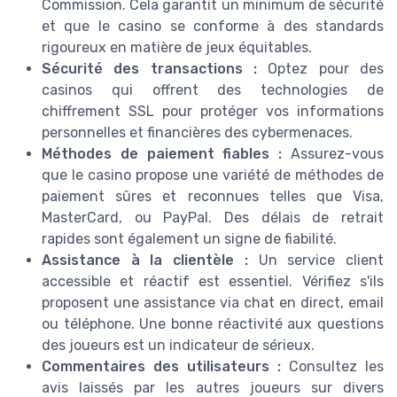
Commission. Cela garantit un minimum de sécurité
et que le casino se conforme à des standards
rigoureux en matière de jeux équitables.
Sécurité des transactions :
Optez pour des
casinos qui offrent des technologies de
chiffrement SSL pour protéger vos informations
personnelles et financières des cybermenaces.
Méthodes de paiement fiables :
Assurez-vous
que le casino propose une variété de méthodes de
paiement sûres et reconnues telles que Visa,
MasterCard, ou PayPal. Des délais de retrait
rapides sont également un signe de fiabilité.
Assistance à la clientèle :
Un service client
accessible et réactif est essentiel. Vérifiez s'ils
proposent une assistance via chat en direct, email
ou téléphone. Une bonne réactivité aux questions
des joueurs est un indicateur de sérieux.
Commentaires des utilisateurs :
Consultez les
avis laissés par les autres joueurs sur divers