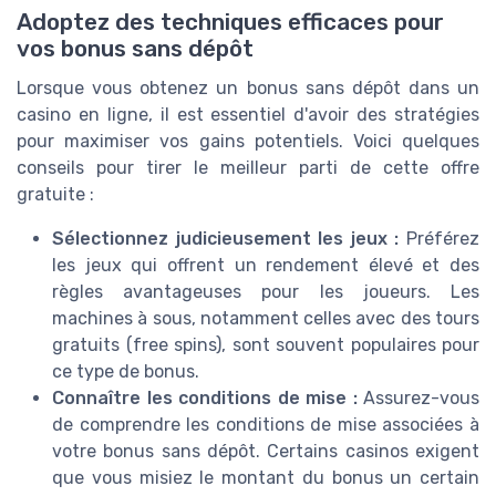
Adoptez des techniques efficaces pour
vos bonus sans dépôt
Lorsque vous obtenez un bonus sans dépôt dans un
casino en ligne, il est essentiel d'avoir des stratégies
pour maximiser vos gains potentiels. Voici quelques
conseils pour tirer le meilleur parti de cette offre
gratuite :
Sélectionnez judicieusement les jeux :
Préférez
les jeux qui offrent un rendement élevé et des
règles avantageuses pour les joueurs. Les
machines à sous, notamment celles avec des tours
gratuits (free spins), sont souvent populaires pour
ce type de bonus.
Connaître les conditions de mise :
Assurez-vous
de comprendre les conditions de mise associées à
votre bonus sans dépôt. Certains casinos exigent
que vous misiez le montant du bonus un certain