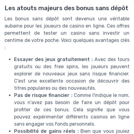
Les atouts majeurs des bonus sans dépôt
Les bonus sans dépôt sont devenus une véritable
aubaine pour les joueurs de casino en ligne. Ces offres
permettent de tester un casino sans investir un
centime de votre poche. Voici quelques avantages clés
:
Essayer des jeux gratuitement :
Avec des tours
gratuits ou des free spins, les joueurs peuvent
explorer de nouveaux jeux sans risque financier.
C'est une excellente occasion de découvrir des
titres populaires ou des nouveautés.
Pas de risque financier :
Comme l'indique le nom,
vous n'avez pas besoin de faire un dépôt pour
profiter de ces bonus. Cela signifie que vous
pouvez expérimenter différents casinos en ligne
sans engager vos fonds personnels.
Possibilité de gains réels :
Bien que vous jouiez