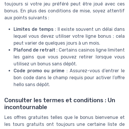
toujours si votre jeu préféré peut être joué avec ces
bonus. En plus des conditions de mise, soyez attentif
aux points suivants :
Limites de temps
: Il existe souvent un délai dans
lequel vous devez utiliser votre ligne bonus ; cela
peut varier de quelques jours à un mois.
Plafond de retrait
: Certains casinos ligne limitent
les gains que vous pouvez retirer lorsque vous
utilisez un bonus sans dépôt.
Code promo ou prime
: Assurez-vous d’entrer le
bon code dans le champ requis pour activer l’offre
hello sans dépôt.
Consulter les termes et conditions : Un
incontournable
Les offres gratuites telles que le bonus bienvenue et
les tours gratuits ont toujours une certaine liste de