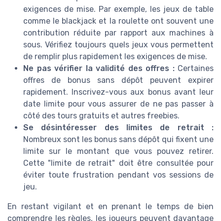
exigences de mise. Par exemple, les jeux de table
comme le blackjack et la roulette ont souvent une
contribution réduite par rapport aux machines à
sous. Vérifiez toujours quels jeux vous permettent
de remplir plus rapidement les exigences de mise.
Ne pas vérifier la validité des offres :
Certaines
offres de bonus sans dépôt peuvent expirer
rapidement. Inscrivez-vous aux bonus avant leur
date limite pour vous assurer de ne pas passer à
côté des tours gratuits et autres freebies.
Se désintéresser des limites de retrait :
Nombreux sont les bonus sans dépôt qui fixent une
limite sur le montant que vous pouvez retirer.
Cette "limite de retrait" doit être consultée pour
éviter toute frustration pendant vos sessions de
jeu.
En restant vigilant et en prenant le temps de bien
comprendre les règles, les joueurs peuvent davantage