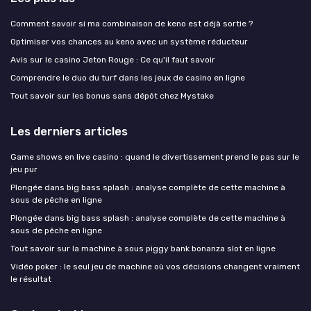
Comment savoir si ma combinaison de keno est déjà sortie ?
Optimiser vos chances au keno avec un système réducteur
Avis sur le casino Jeton Rouge : Ce qu'il faut savoir
Comprendre le duo du turf dans les jeux de casino en ligne
Tout savoir sur les bonus sans dépôt chez Mystake
Les derniers articles
Game shows en live casino : quand le divertissement prend le pas sur le
jeu pur
Plongée dans big bass splash : analyse complète de cette machine à
sous de pêche en ligne
Plongée dans big bass splash : analyse complète de cette machine à
sous de pêche en ligne
Tout savoir sur la machine à sous piggy bank bonanza slot en ligne
Vidéo poker : le seul jeu de machine où vos décisions changent vraiment
le résultat