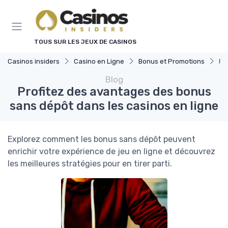
Panneau de gestion des cookies
TOUS SUR LES JEUX DE CASINOS
Casinos insiders
Casino en Ligne
Bonus et Promotions
Pr
Blog
Profitez des avantages des bonus
sans dépôt dans les casinos en ligne
Explorez comment les bonus sans dépôt peuvent
enrichir votre expérience de jeu en ligne et découvrez
les meilleures stratégies pour en tirer parti.