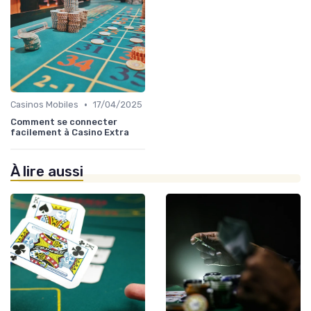
•
Casinos Mobiles
17/04/2025
Comment se connecter
facilement à Casino Extra
À lire aussi