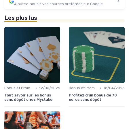
Ajoutez-nous à vos sources préférées sur Google
Les plus lus
•
•
Bonus et Promotions
12/06/2025
Bonus et Promotions
18/04/2025
Tout savoir sur les bonus
Profitez d'un bonus de 70
sans dépôt chez Mystake
euros sans dépôt