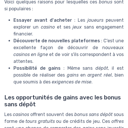
Voici quelques raisons pour lesquelles ces
bonus
sont
si populaires :
Essayer avant d'acheter
: Les
joueurs
peuvent
explorer un
casino
et ses
jeux
sans engagement
financier.
Découverte de nouvelles plateformes
: C'est une
excellente façon de découvrir de nouveaux
casinos en ligne
et de voir s'ils correspondent à vos
attentes.
Possibilité de gains
: Même sans
dépôt
, il est
possible de réaliser des
gains
en
argent réel
, bien
que soumis à des
exigences de mise
.
Les opportunités de gains avec les bonus
sans dépôt
Les
casinos
offrent souvent des
bonus sans dépôt
sous
forme de
tours gratuits
ou de crédits de jeu. Ces
offres