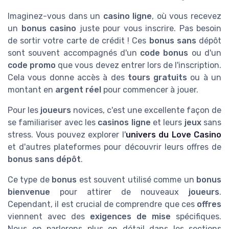
Imaginez-vous dans un
casino ligne
, où vous recevez
un
bonus casino
juste pour vous inscrire. Pas besoin
de sortir votre carte de crédit ! Ces
bonus sans
dépôt
sont souvent accompagnés d'un
code bonus
ou d'un
code promo
que vous devez entrer lors de l'inscription.
Cela vous donne accès à des
tours gratuits
ou à un
montant en
argent réel
pour commencer à jouer.
Pour les
joueurs
novices, c'est une excellente façon de
se familiariser avec les
casinos ligne
et leurs
jeux
sans
stress. Vous pouvez explorer l'
univers du Love Casino
et d'autres plateformes pour découvrir leurs offres de
bonus sans dépôt
.
Ce type de
bonus
est souvent utilisé comme un
bonus
bienvenue
pour attirer de nouveaux
joueurs
.
Cependant, il est crucial de comprendre que ces
offres
viennent avec des
exigences de mise
spécifiques.
Nous en parlerons plus en détail dans les sections