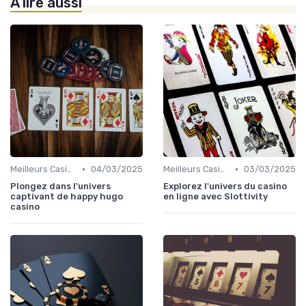
À lire aussi
•
•
Meilleurs Casinos en Ligne
04/03/2025
Meilleurs Casinos en Ligne
03/03/2025
Plongez dans l'univers
Explorez l'univers du casino
captivant de happy hugo
en ligne avec Slottivity
casino