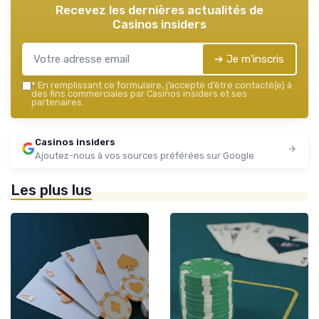
Recevez les dernières actualités de
Casinos insiders
➔ Je m'inscris
*
En remplissant ce formulaire, j’accepte d’être contacté(e) à
des fins commerciales par Casinos insiders et ses
partenaires.
Casinos insiders
Ajoutez-nous à vos sources préférées sur Google
Les plus lus