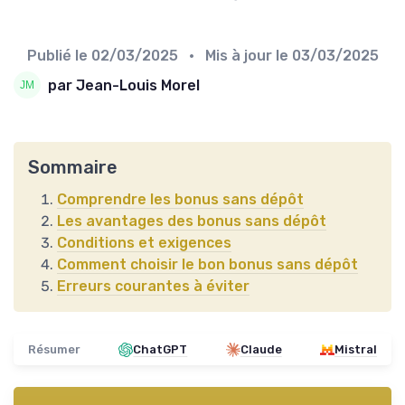
Publié le
02/03/2025
• Mis à jour le
03/03/2025
par Jean-Louis Morel
Sommaire
Comprendre les bonus sans dépôt
Les avantages des bonus sans dépôt
Conditions et exigences
Comment choisir le bon bonus sans dépôt
Erreurs courantes à éviter
Résumer
ChatGPT
Claude
Mistral