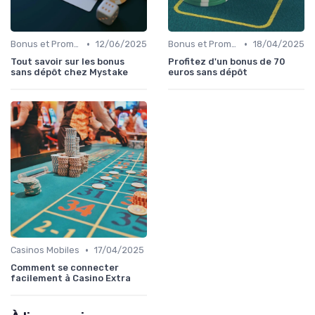
•
•
Bonus et Promotions
12/06/2025
Bonus et Promotions
18/04/2025
Tout savoir sur les bonus
Profitez d'un bonus de 70
sans dépôt chez Mystake
euros sans dépôt
•
Casinos Mobiles
17/04/2025
Comment se connecter
facilement à Casino Extra