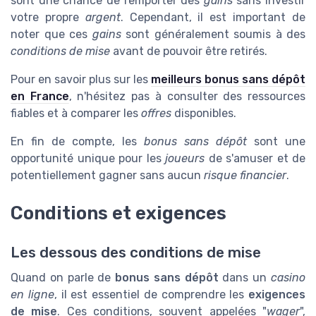
sont une chance de remporter des
gains
sans investir
votre propre
argent
. Cependant, il est important de
noter que ces
gains
sont généralement soumis à des
conditions de mise
avant de pouvoir être retirés.
Pour en savoir plus sur les
meilleurs bonus sans dépôt
en France
, n'hésitez pas à consulter des ressources
fiables et à comparer les
offres
disponibles.
En fin de compte, les
bonus sans dépôt
sont une
opportunité unique pour les
joueurs
de s'amuser et de
potentiellement gagner sans aucun
risque financier
.
Conditions et exigences
Les dessous des conditions de mise
Quand on parle de
bonus sans dépôt
dans un
casino
en ligne
, il est essentiel de comprendre les
exigences
de mise
. Ces conditions, souvent appelées "
wager
",