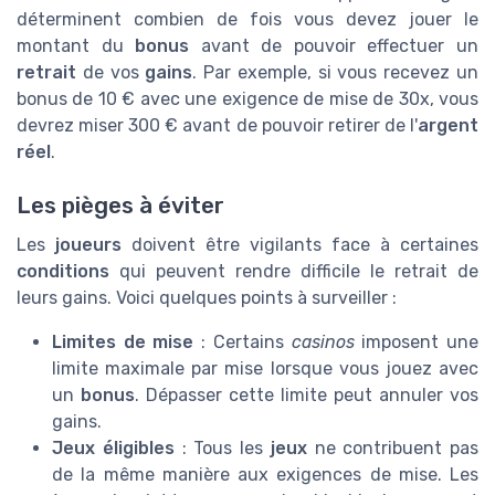
déterminent combien de fois vous devez jouer le
montant du
bonus
avant de pouvoir effectuer un
retrait
de vos
gains
. Par exemple, si vous recevez un
bonus de 10 € avec une exigence de mise de 30x, vous
devrez miser 300 € avant de pouvoir retirer de l'
argent
réel
.
Les pièges à éviter
Les
joueurs
doivent être vigilants face à certaines
conditions
qui peuvent rendre difficile le retrait de
leurs gains. Voici quelques points à surveiller :
Limites de mise
: Certains
casinos
imposent une
limite maximale par mise lorsque vous jouez avec
un
bonus
. Dépasser cette limite peut annuler vos
gains.
Jeux éligibles
: Tous les
jeux
ne contribuent pas
de la même manière aux exigences de mise. Les