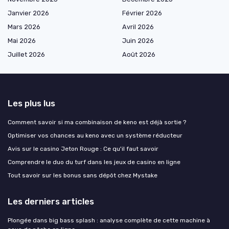
Janvier 2026
Février 2026
Mars 2026
Avril 2026
Mai 2026
Juin 2026
Juillet 2026
Août 2026
Les plus lus
Comment savoir si ma combinaison de keno est déjà sortie ?
Optimiser vos chances au keno avec un système réducteur
Avis sur le casino Jeton Rouge : Ce qu'il faut savoir
Comprendre le duo du turf dans les jeux de casino en ligne
Tout savoir sur les bonus sans dépôt chez Mystake
Les derniers articles
Plongée dans big bass splash : analyse complète de cette machine à