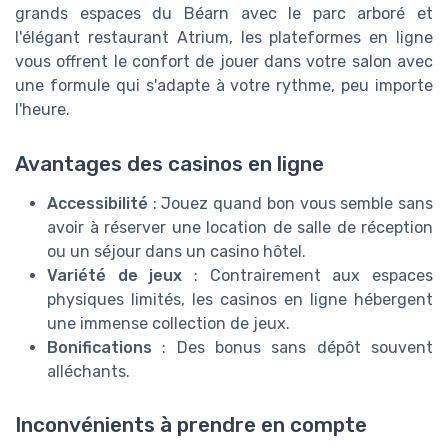
grands espaces du Béarn avec le parc arboré et
l'élégant restaurant Atrium, les plateformes en ligne
vous offrent le confort de jouer dans votre salon avec
une formule qui s'adapte à votre rythme, peu importe
l'heure.
Avantages des casinos en ligne
Accessibilité
: Jouez quand bon vous semble sans
avoir à réserver une location de salle de réception
ou un séjour dans un casino hôtel.
Variété de jeux
: Contrairement aux espaces
physiques limités, les casinos en ligne hébergent
une immense collection de jeux.
Bonifications
: Des bonus sans dépôt souvent
alléchants.
Inconvénients à prendre en compte