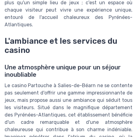
plus qu'un simple lieu de jeux ; c'est un espace où
chaque visiteur peut vivre une expérience unique,
entouré de l'accueil chaleureux des Pyrénées-
Atlantiques.
L'ambiance et les services du
casino
Une atmosphère unique pour un séjour
inoubliable
Le casino Partouche à Salies-de-Béarn ne se contente
pas seulement d'offrir une gamme impressionnante de
jeux, mais propose aussi une ambiance qui séduit tous
les visiteurs. Situé dans le magnifique département
des Pyrénées-Atlantiques, cet établissement bénéficie
d'un cadre remarquable et d'une atmosphère
chaleureuse qui contribue à son charme indéniable.
Imaginez pénétrer dans l'atrium du casino, où la