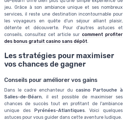
de-Béarn offre bien plus qu'une simple expérience de
jeu. Grâce à son ambiance unique et ses nombreux
services, il reste une destination incontournable pour
les voyageurs en quête d'un séjour alliant plaisir,
détente et découverte. Pour d'autres astuces et
conseils, consultez cet article sur
comment profiter
des bonus gratuit casino sans dépôt
.
Les stratégies pour maximiser
vos chances de gagner
Conseils pour améliorer vos gains
Dans le cadre enchanteur du
casino Partouche à
Salies-de-Béarn
, il est possible de maximiser ses
chances de succès tout en profitant de l'ambiance
unique des
Pyrénées-Atlantiques
. Voici quelques
astuces pour vous guider dans cette aventure ludique.