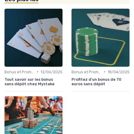
•
•
Bonus et Promotions
12/06/2025
Bonus et Promotions
18/04/2025
Tout savoir sur les bonus
Profitez d'un bonus de 70
sans dépôt chez Mystake
euros sans dépôt