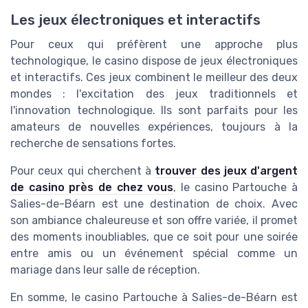
Les jeux électroniques et interactifs
Pour ceux qui préfèrent une approche plus
technologique, le casino dispose de jeux électroniques
et interactifs. Ces jeux combinent le meilleur des deux
mondes : l'excitation des jeux traditionnels et
l'innovation technologique. Ils sont parfaits pour les
amateurs de nouvelles expériences, toujours à la
recherche de sensations fortes.
Pour ceux qui cherchent à
trouver des jeux d'argent
de casino près de chez vous
, le casino Partouche à
Salies-de-Béarn est une destination de choix. Avec
son ambiance chaleureuse et son offre variée, il promet
des moments inoubliables, que ce soit pour une soirée
entre amis ou un événement spécial comme un
mariage dans leur salle de réception.
En somme, le casino Partouche à Salies-de-Béarn est