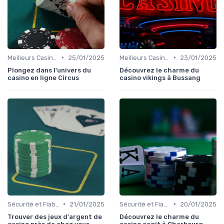
•
•
Meilleurs Casinos en Ligne
25/01/2025
Meilleurs Casinos en Ligne
23/01/2025
Plongez dans l'univers du
Découvrez le charme du
casino en ligne Circus
casino vikings à Bussang
•
•
Sécurité et Fiabilité
21/01/2025
Sécurité et Fiabilité
20/01/2025
Trouver des jeux d'argent de
Découvrez le charme du