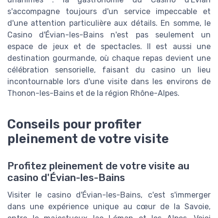
s'accompagne toujours d'un service impeccable et
d'une attention particulière aux détails. En somme, le
Casino d'Évian-les-Bains n'est pas seulement un
espace de jeux et de spectacles. Il est aussi une
destination gourmande, où chaque repas devient une
célébration sensorielle, faisant du casino un lieu
incontournable lors d'une visite dans les environs de
Thonon-les-Bains et de la région Rhône-Alpes.
Conseils pour profiter
pleinement de votre visite
Profitez pleinement de votre visite au
casino d'Évian-les-Bains
Visiter le casino d'Évian-les-Bains, c'est s'immerger
dans une expérience unique au cœur de la Savoie,