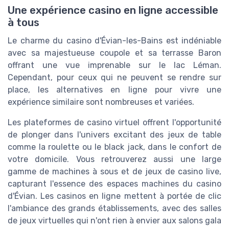
Une expérience casino en ligne accessible
à tous
Le charme du casino d'Évian-les-Bains est indéniable
avec sa majestueuse coupole et sa terrasse Baron
offrant une vue imprenable sur le lac Léman.
Cependant, pour ceux qui ne peuvent se rendre sur
place, les alternatives en ligne pour vivre une
expérience similaire sont nombreuses et variées.
Les plateformes de casino virtuel offrent l'opportunité
de plonger dans l'univers excitant des jeux de table
comme la roulette ou le black jack, dans le confort de
votre domicile. Vous retrouverez aussi une large
gamme de machines à sous et de jeux de casino live,
capturant l'essence des espaces machines du casino
d'Évian. Les casinos en ligne mettent à portée de clic
l'ambiance des grands établissements, avec des salles
de jeux virtuelles qui n'ont rien à envier aux salons gala