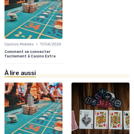
•
Casinos Mobiles
17/04/2025
Comment se connecter
facilement à Casino Extra
À lire aussi