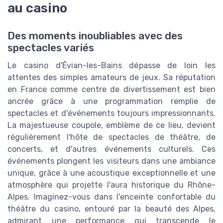
au casino
Des moments inoubliables avec des
spectacles variés
Le casino d'Évian-les-Bains dépasse de loin les
attentes des simples amateurs de jeux. Sa réputation
en France comme centre de divertissement est bien
ancrée grâce à une programmation remplie de
spectacles et d'événements toujours impressionnants.
La majestueuse coupole, emblème de ce lieu, devient
régulièrement l'hôte de spectacles de théâtre, de
concerts, et d'autres événements culturels. Ces
événements plongent les visiteurs dans une ambiance
unique, grâce à une acoustique exceptionnelle et une
atmosphère qui projette l'aura historique du Rhône-
Alpes. Imaginez-vous dans l'enceinte confortable du
théâtre du casino, entouré par la beauté des Alpes,
admirant une performance qui transcende le