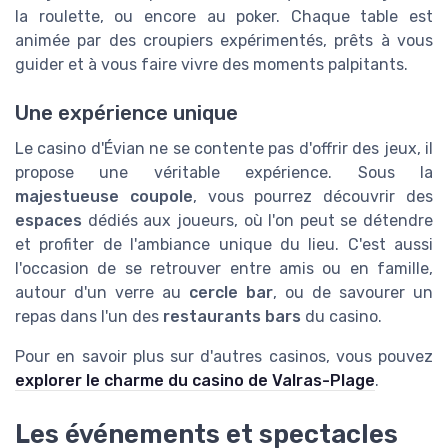
la roulette, ou encore au poker. Chaque table est
animée par des croupiers expérimentés, prêts à vous
guider et à vous faire vivre des moments palpitants.
Une expérience unique
Le casino d'Évian ne se contente pas d'offrir des jeux, il
propose une véritable expérience. Sous la
majestueuse coupole
, vous pourrez découvrir des
espaces
dédiés aux joueurs, où l'on peut se détendre
et profiter de l'ambiance unique du lieu. C'est aussi
l'occasion de se retrouver entre amis ou en famille,
autour d'un verre au
cercle bar
, ou de savourer un
repas dans l'un des
restaurants bars
du casino.
Pour en savoir plus sur d'autres casinos, vous pouvez
explorer le charme du casino de Valras-Plage
.
Les événements et spectacles