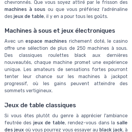
chevronnés. Que vous soyez attiré par le frisson des
machines à sous
ou que vous préfériez l'adrénaline
des
jeux de table
, il y en a pour tous les goûts.
Machines à sous et jeux électroniques
Avec un
espace machines
richement doté, le casino
offre une sélection de plus de 250 machines à sous.
Des classiques roulettes black aux dernières
nouveautés, chaque machine promet une expérience
unique. Les amateurs de sensations fortes pourront
tenter leur chance sur les machines à jackpot
progressif, où les gains peuvent atteindre des
sommets vertigineux.
Jeux de table classiques
Si vous êtes plutôt du genre à apprécier l'ambiance
feutrée des
jeux de table
, rendez-vous dans la
salle
des jeux
où vous pourrez vous essayer au
black jack
, à