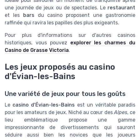
idéale pour savourer un moment de tranquillité après
une journée de jeux ou de spectacles. Le
restaurant
et les
bars
du casino proposent une gastronomie
raffinée qui ravira les papilles des plus exigeants.
Pour plus d'informations sur d'autres casinos
historiques, vous pouvez
explorer les charmes du
Casino de Grasse Victoria
.
Les jeux proposés au casino
d'Évian-les-Bains
Une variété de jeux pour tous les goûts
Le
casino d'Évian-les-Bains
est un véritable paradis
pour les amateurs de jeux. Niché au cœur des
Alpes
, ce
lieu emblématique propose une gamme
impressionnante de divertissements qui sauront
séduire aussi bien les novices que les joueurs