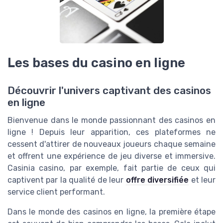
Les bases du casino en ligne
Découvrir l'univers captivant des casinos
en ligne
Bienvenue dans le monde passionnant des casinos en
ligne ! Depuis leur apparition, ces plateformes ne
cessent d'attirer de nouveaux joueurs chaque semaine
et offrent une expérience de jeu diverse et immersive.
Casinia casino, par exemple, fait partie de ceux qui
captivent par la qualité de leur
offre diversifiée
et leur
service client performant.
Dans le monde des casinos en ligne, la première étape