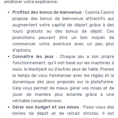
améliorer votre expérience :
Profitez des bonus de bienvenue
: Casinia Casino
propose des bonus de bienvenue attractifs qui
augmentent votre capital de départ grâce à des
tours gratuits ou des bonus de dépôt. Ces
promotions peuvent être un bon moyen de
commencer votre aventure avec un peu plus
d'options.
Connaître les jeux
: Chaque jeu a son propre
fonctionnement, qu’il soit basé sur les machines à
sous, le blackjack ou d’autres jeux de table. Prenez
le temps de vous familiariser avec les règles et la
dynamique des jeux proposés sur la plateforme.
Cela vous permet de mieux gérer vos mises et de
jouer de manière plus éclairée grâce à une
véritable compréhension.
Gérer son budget et ses mises
: Fixez-vous des
limites de dépôt et de retrait strictes. Il est