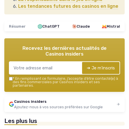
Les tendances futures des casinos en ligne
Résumer
ChatGPT
Claude
Mistral
Recevez les dernières actualités de
Casinos insiders
➔ Je m'inscris
*
En remplissant ce formulaire, j’accepte d’être contacté(e) à
des fins commerciales par Casinos insiders et ses
partenaires.
Casinos insiders
Ajoutez-nous à vos sources préférées sur Google
Les plus lus