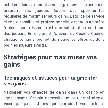
hebdomadaires enrichissent également l'expérience,
assurant aux joueurs fidèles des opportunités
régulières de maximiser leurs gains. L'équipe de service
client, disponible et professionnelle, est toujours prête
à aider, garantissant ainsi une satisfaction continue
des joueurs. En explorant l'univers de Casinia Casino,
chaque semaine promet de nouvelles offres et défis
pour les joueurs avertis.
Stratégies pour maximiser vos
gains
Techniques et astuces pour augmenter
ses gains
Maximiser vos chances de gains dans un casino en
ligne comme Casinia nécessite un peu de stratégie.
Voici quelques astuces qui pourraient vous aider à