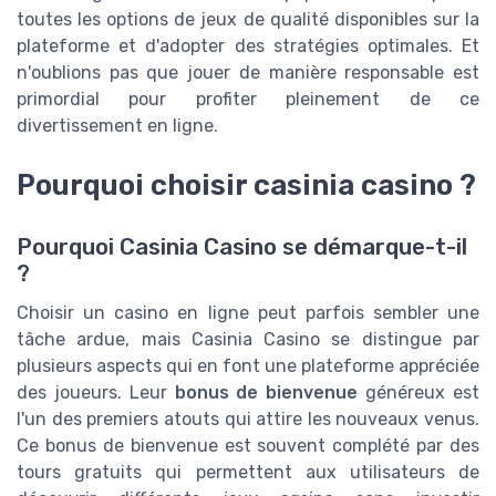
toutes les options de jeux de qualité disponibles sur la
plateforme et d'adopter des stratégies optimales. Et
n'oublions pas que jouer de manière responsable est
primordial pour profiter pleinement de ce
divertissement en ligne.
Pourquoi choisir casinia casino ?
Pourquoi Casinia Casino se démarque-t-il
?
Choisir un casino en ligne peut parfois sembler une
tâche ardue, mais Casinia Casino se distingue par
plusieurs aspects qui en font une plateforme appréciée
des joueurs. Leur
bonus de bienvenue
généreux est
l'un des premiers atouts qui attire les nouveaux venus.
Ce bonus de bienvenue est souvent complété par des
tours gratuits qui permettent aux utilisateurs de