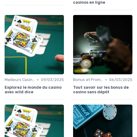
casinos en ligne
•
•
Meilleurs Casinos en Ligne
09/03/2025
Bonus et Promotions
06/03/2025
Explorez le monde du casino
Tout savoir sur les bonus de
avec wild dice
casino sans dépôt