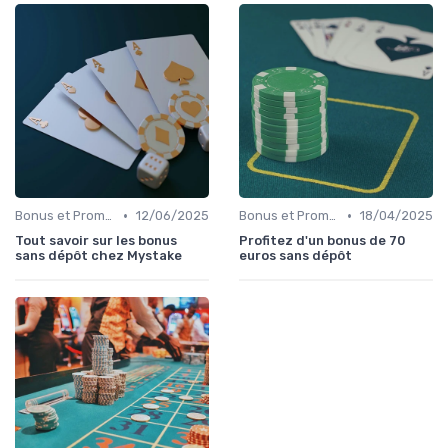
•
•
Bonus et Promotions
12/06/2025
Bonus et Promotions
18/04/2025
Tout savoir sur les bonus
Profitez d'un bonus de 70
sans dépôt chez Mystake
euros sans dépôt