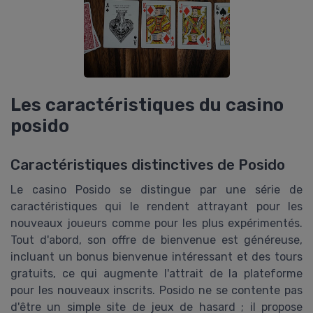
Les caractéristiques du casino
posido
Caractéristiques distinctives de Posido
Le casino Posido se distingue par une série de
caractéristiques qui le rendent attrayant pour les
nouveaux joueurs comme pour les plus expérimentés.
Tout d'abord, son offre de bienvenue est généreuse,
incluant un bonus bienvenue intéressant et des tours
gratuits, ce qui augmente l'attrait de la plateforme
pour les nouveaux inscrits. Posido ne se contente pas
d'être un simple site de jeux de hasard ; il propose