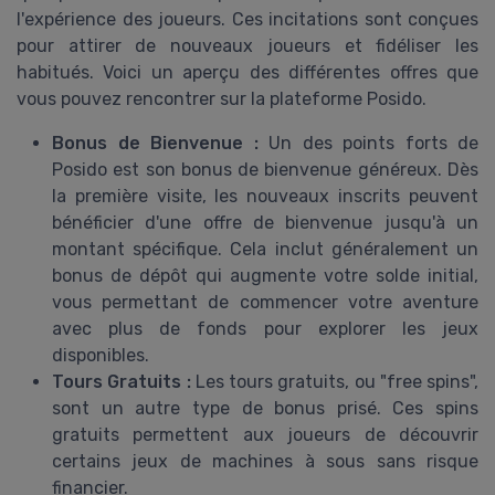
l'expérience des joueurs. Ces incitations sont conçues
pour attirer de nouveaux joueurs et fidéliser les
habitués. Voici un aperçu des différentes offres que
vous pouvez rencontrer sur la plateforme Posido.
Bonus de Bienvenue :
Un des points forts de
Posido est son bonus de bienvenue généreux. Dès
la première visite, les nouveaux inscrits peuvent
bénéficier d'une offre de bienvenue jusqu'à un
montant spécifique. Cela inclut généralement un
bonus de dépôt qui augmente votre solde initial,
vous permettant de commencer votre aventure
avec plus de fonds pour explorer les jeux
disponibles.
Tours Gratuits :
Les tours gratuits, ou "free spins",
sont un autre type de bonus prisé. Ces spins
gratuits permettent aux joueurs de découvrir
certains jeux de machines à sous sans risque
financier.