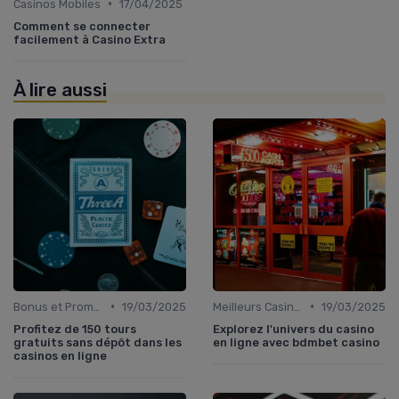
•
Casinos Mobiles
17/04/2025
Comment se connecter
facilement à Casino Extra
À lire aussi
•
•
Bonus et Promotions
19/03/2025
Meilleurs Casinos en Ligne
19/03/2025
Profitez de 150 tours
Explorez l'univers du casino
gratuits sans dépôt dans les
en ligne avec bdmbet casino
casinos en ligne