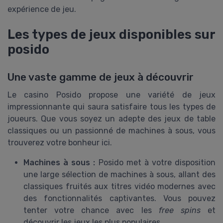
expérience de jeu.
Les types de jeux disponibles sur
posido
Une vaste gamme de jeux à découvrir
Le casino Posido propose une variété de jeux
impressionnante qui saura satisfaire tous les types de
joueurs. Que vous soyez un adepte des jeux de table
classiques ou un passionné de machines à sous, vous
trouverez votre bonheur ici.
Machines à sous :
Posido met à votre disposition
une large sélection de machines à sous, allant des
classiques fruités aux titres vidéo modernes avec
des fonctionnalités captivantes. Vous pouvez
tenter votre chance avec les
free spins
et
découvrir les jeux les plus populaires.