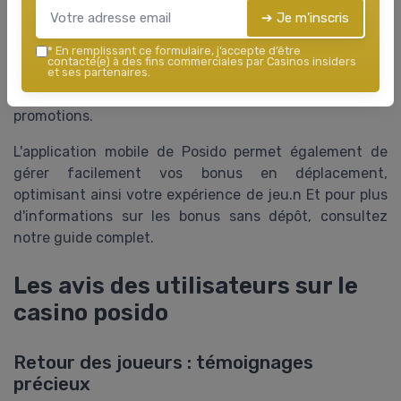
comprendre ces conditions et d'ajuster vos stratégies
➔ Je m'inscris
pour maximiser vos gains (voir aussi les stratégies
mentionnées précédemment). Posido mise beaucoup
*
En remplissant ce formulaire, j’accepte d’être
contacté(e) à des fins commerciales par Casinos insiders
sur son service client pour aider à résoudre toute
et ses partenaires.
question que vous pourriez avoir concernant les
promotions.
L'application mobile de Posido permet également de
gérer facilement vos bonus en déplacement,
optimisant ainsi votre expérience de jeu.n Et pour plus
d'informations sur les bonus sans dépôt, consultez
notre guide complet.
Les avis des utilisateurs sur le
casino posido
Retour des joueurs : témoignages
précieux