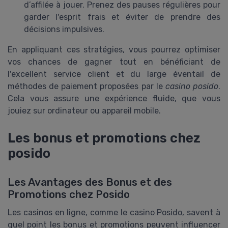
d’affilée à jouer. Prenez des pauses régulières pour
garder l'esprit frais et éviter de prendre des
décisions impulsives.
En appliquant ces stratégies, vous pourrez optimiser
vos chances de gagner tout en bénéficiant de
l'excellent service client et du large éventail de
méthodes de paiement proposées par le
casino posido
.
Cela vous assure une expérience fluide, que vous
jouiez sur ordinateur ou appareil mobile.
Les bonus et promotions chez
posido
Les Avantages des Bonus et des
Promotions chez Posido
Les casinos en ligne, comme le casino Posido, savent à
quel point les bonus et promotions peuvent influencer