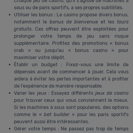
Chaque jeu de casino, qu'il s'agisse de machines à
sous ou de paris sportifs, a ses propres subtilités.
Utiliser les bonus : Le casino propose divers bonus,
notamment le
bonus de bienvenue
et les
tours
gratuits
. Ces offres peuvent être exploitées pour
prolonger votre temps de jeu sans risque
supplémentaire. Profitez des promotions « bonus
crab » ou jusqu'au « bonus casino » pour
maximiser votre dépôt.
Établir un budget : Fixez-vous une limite de
dépenses avant de commencer à jouer. Cela vous
aidera à éviter les pertes importantes et à profiter
de l'expérience de manière responsable.
Varier les jeux : Essayez différents
jeux de casino
pour trouver ceux qui vous conviennent le mieux.
Si les machines à sous sont populaires, des options
comme le «
bet builder
» pour les paris sportifs
peuvent aussi être intéressantes.
Gérer votre temps : Ne passez pas trop de temps