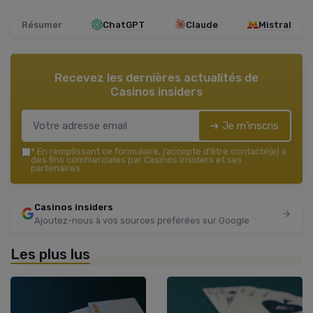
Résumer
ChatGPT
Claude
Mistral
Recevez les dernières actualités de
Casinos insiders
➔ Je m'inscris
*
En remplissant ce formulaire, j’accepte d’être contacté(e) à
des fins commerciales par Casinos insiders et ses
partenaires.
Casinos insiders
Ajoutez-nous à vos sources préférées sur Google
Les plus lus