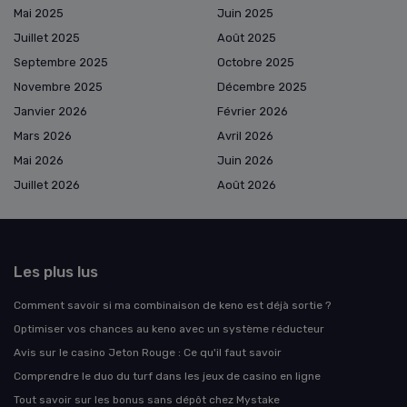
Mai 2025
Juin 2025
Juillet 2025
Août 2025
Septembre 2025
Octobre 2025
Novembre 2025
Décembre 2025
Janvier 2026
Février 2026
Mars 2026
Avril 2026
Mai 2026
Juin 2026
Juillet 2026
Août 2026
Les plus lus
Comment savoir si ma combinaison de keno est déjà sortie ?
Optimiser vos chances au keno avec un système réducteur
Avis sur le casino Jeton Rouge : Ce qu'il faut savoir
Comprendre le duo du turf dans les jeux de casino en ligne
Tout savoir sur les bonus sans dépôt chez Mystake