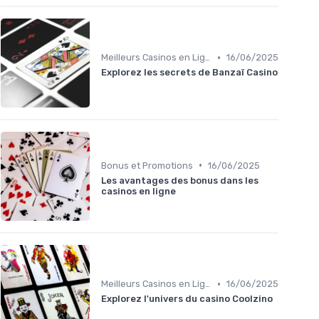
•
Meilleurs Casinos en Ligne
16/06/2025
Explorez les secrets de Banzaï Casino
•
Bonus et Promotions
16/06/2025
Les avantages des bonus dans les
casinos en ligne
•
Meilleurs Casinos en Ligne
16/06/2025
Explorez l'univers du casino Coolzino