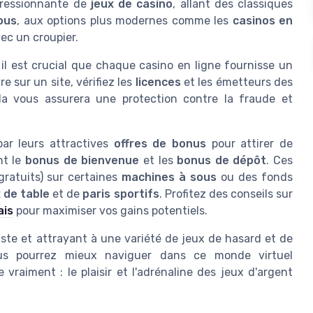
pressionnante de
jeux de casino
, allant des classiques
ous
, aux options plus modernes comme les
casinos en
ec un croupier.
 il est crucial que chaque casino en ligne fournisse un
e sur un site, vérifiez les
licences
et les émetteurs des
la vous assurera une protection contre la fraude et
ar leurs attractives
offres de bonus
pour attirer de
nt le
bonus de bienvenue
et les
bonus de dépôt
. Ces
gratuits) sur certaines
machines à sous
ou des fonds
 de table
et de
paris sportifs
. Profitez des conseils sur
ais
pour maximiser vos gains potentiels.
aste et attrayant à une variété de jeux de hasard et de
ous pourrez mieux naviguer dans ce monde virtuel
raiment : le plaisir et l'adrénaline des jeux d'argent