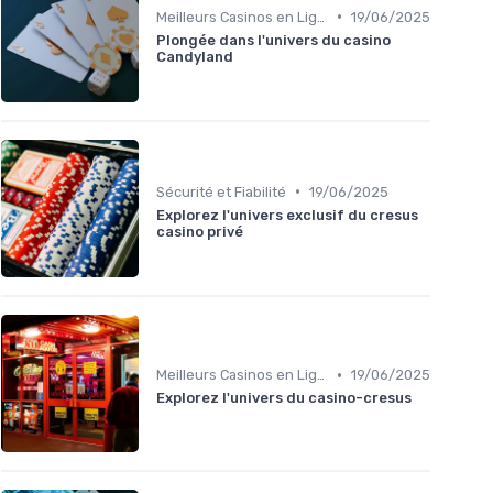
•
Meilleurs Casinos en Ligne
19/06/2025
Plongée dans l'univers du casino
Candyland
•
Sécurité et Fiabilité
19/06/2025
Explorez l'univers exclusif du cresus
casino privé
•
Meilleurs Casinos en Ligne
19/06/2025
Explorez l'univers du casino-cresus