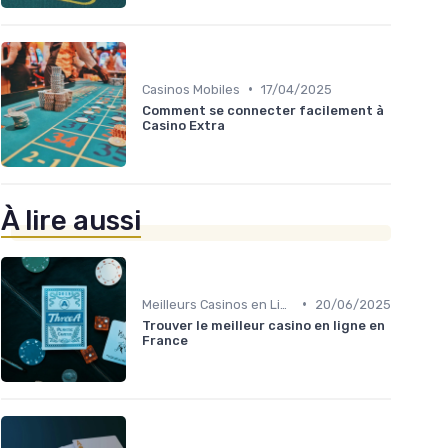
•
Casinos Mobiles
17/04/2025
Comment se connecter facilement à
Casino Extra
À lire aussi
•
Meilleurs Casinos en Ligne
20/06/2025
Trouver le meilleur casino en ligne en
France