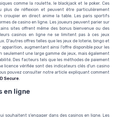
siques comme la roulette, le blackjack et le poker. Ces
plus de réflexion et peuvent être particulièrement
n croupier en direct anime la table. Les paris sportifs
ormes de casino en ligne. Les joueurs peuvent parier sur
rtains sites offrent même des bonus bienvenue ou des
lleurs casinos en ligne ne se limitent pas à ces jeux
. D'autres offres telles que les jeux de loterie, bingo et
 apparition, augmentant ainsi l'offre disponible pour les
t non seulement une large gamme de jeux, mais également
iabilité. Des facteurs tels que les méthodes de paiement
ne licence vérifiée sont des indicateurs clés d'un casino
, vous pouvez consulter notre article expliquant comment
 3D Secure
.
s en ligne
qui souhaitent s'engager dans des casinos en ligne. Les