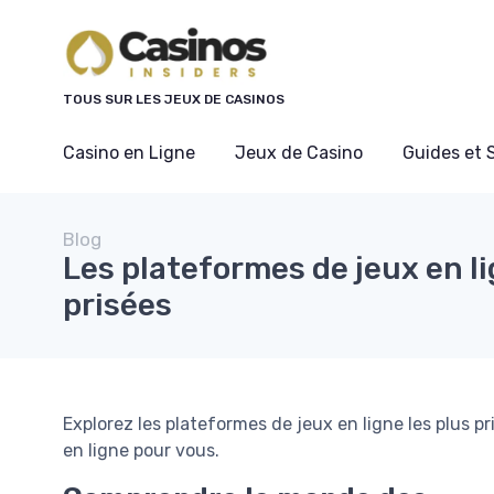
Panneau de gestion des cookies
TOUS SUR LES JEUX DE CASINOS
Casino en Ligne
Jeux de Casino
Guides et 
Blog
Les plateformes de jeux en li
prisées
Explorez les plateformes de jeux en ligne les plus p
en ligne pour vous.