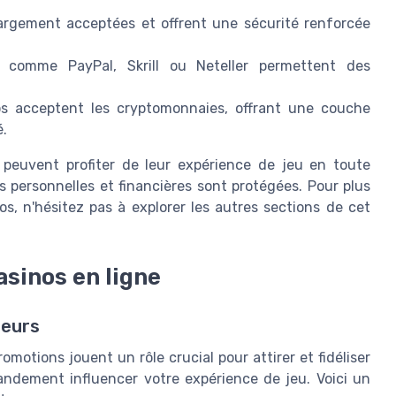
argement acceptées et offrent une sécurité renforcée
 comme PayPal, Skrill ou Neteller permettent des
s acceptent les cryptomonnaies, offrant une couche
é.
s peuvent profiter de leur expérience de jeu en toute
ns personnelles et financières sont protégées. Pour plus
os, n'hésitez pas à explorer les autres sections de cet
sinos en ligne
ueurs
motions jouent un rôle crucial pour attirer et fidéliser
randement influencer votre expérience de jeu. Voici un