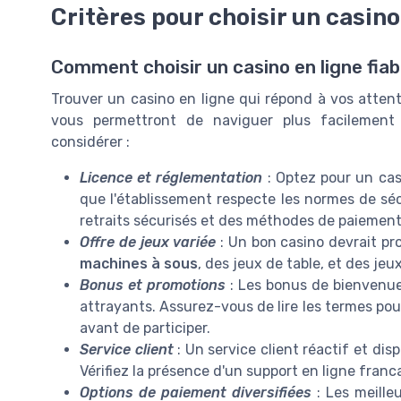
Critères pour choisir un casino
Comment choisir un casino en ligne fiab
Trouver un casino en ligne qui répond à vos atten
vous permettront de naviguer plus facilement 
considérer :
Licence et réglementation
: Optez pour un casi
que l'établissement respecte les normes de sé
retraits sécurisés et des méthodes de paiement 
Offre de jeux variée
: Un bon casino devrait pr
machines à sous
, des jeux de table, et des jeux
Bonus et promotions
: Les bonus de bienvenue,
attrayants. Assurez-vous de lire les termes po
avant de participer.
Service client
: Un service client réactif et dis
Vérifiez la présence d'un support en ligne franc
Options de paiement diversifiées
: Les meille