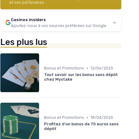
et ses partenaires.
Casinos insiders
Ajoutez-nous à vos sources préférées sur Google
Les plus lus
•
Bonus et Promotions
12/06/2025
Tout savoir sur les bonus sans dépôt
chez Mystake
•
Bonus et Promotions
18/04/2025
Profitez d'un bonus de 70 euros sans
dépôt