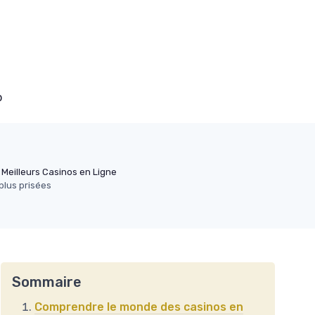
o
Meilleurs Casinos en Ligne
plus prisées
Sommaire
Comprendre le monde des casinos en