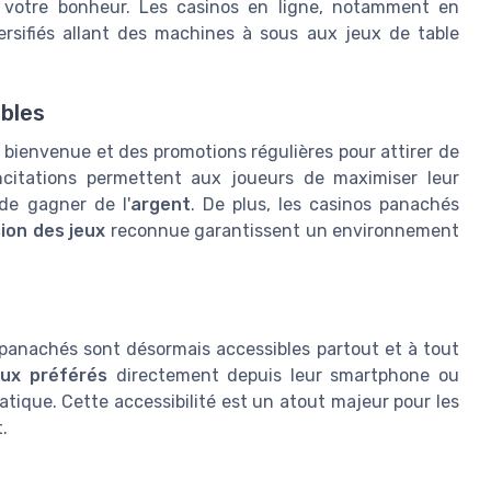
 votre bonheur. Les casinos en ligne, notamment en
rsifiés allant des machines à sous aux jeux de table
ables
bienvenue et des promotions régulières pour attirer de
incitations permettent aux joueurs de maximiser leur
de gagner de l'
argent
. De plus, les casinos panachés
ion des jeux
reconnue garantissent un environnement
s panachés sont désormais accessibles partout et à tout
eux préférés
directement depuis leur smartphone ou
atique. Cette accessibilité est un atout majeur pour les
.