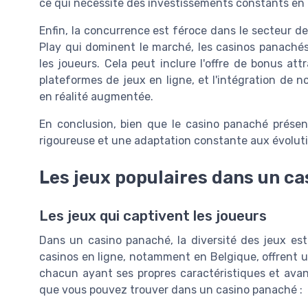
ce qui nécessite des investissements constants en 
Enfin, la concurrence est féroce dans le secteur 
Play qui dominent le marché, les casinos panachés
les joueurs. Cela peut inclure l'offre de bonus attra
plateformes de jeux en ligne, et l'intégration de 
en réalité augmentée.
En conclusion, bien que le casino panaché présen
rigoureuse et une adaptation constante aux évolut
Les jeux populaires dans un c
Les jeux qui captivent les joueurs
Dans un casino panaché, la diversité des jeux es
casinos en ligne, notamment en Belgique, offrent 
chacun ayant ses propres caractéristiques et avan
que vous pouvez trouver dans un casino panaché :