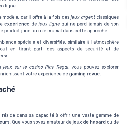
n ligne.
modèle, car il offre à la fois des
jeux argent
classiques
ne
expérience
de
jeux ligne
qui ne perd jamais de son
 produit joue un role crucial dans cette approche.
iance spéciale et diversifiée, similaire à l'atmosphère
out en tirant parti des aspects de sécurité et de
jeux
.
es
jeux sur le casino Play Regal
, vous pouvez explorer
nrichissent votre expérience de
gaming revue
.
naché
 réside dans sa capacité à offrir une vaste gamme de
ueurs
. Que vous soyez amateur de
jeux de hasard
ou de