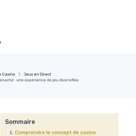
o
e Casino
Jeux en Direct
anaché : une expérience de jeu diversifiée
Sommaire
Comprendre le concept de casino