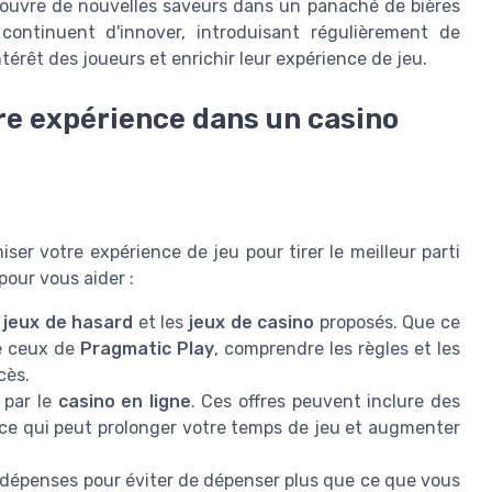
couvre de nouvelles saveurs dans un panaché de bières
continuent d'innover, introduisant régulièrement de
térêt des joueurs et enrichir leur expérience de jeu.
re expérience dans un casino
miser votre expérience de jeu pour tirer le meilleur parti
pour vous aider :
s
jeux de hasard
et les
jeux de casino
proposés. Que ce
 ceux de
Pragmatic Play
, comprendre les règles et les
cès.
 par le
casino en ligne
. Ces offres peuvent inclure des
 ce qui peut prolonger votre temps de jeu et augmenter
 dépenses pour éviter de dépenser plus que ce que vous