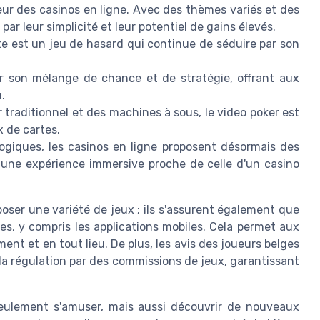
ur des casinos en ligne. Avec des thèmes variés et des
ar leur simplicité et leur potentiel de gains élevés.
e est un jeu de hasard qui continue de séduire par son
r son mélange de chance et de stratégie, offrant aux
.
traditionnel et des machines à sous, le video poker est
x de cartes.
giques, les casinos en ligne proposent désormais des
t une expérience immersive proche de celle d'un casino
ser une variété de jeux ; ils s'assurent également que
es, y compris les applications mobiles. Cela permet aux
ent et en tout lieu. De plus, les avis des joueurs belges
la régulation par des commissions de jeux, garantissant
seulement s'amuser, mais aussi découvrir de nouveaux