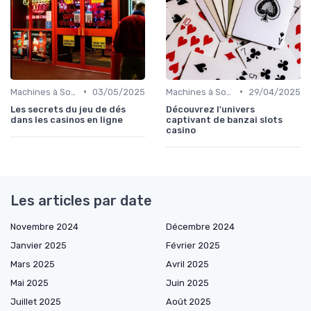
•
•
Machines à Sous
03/05/2025
Machines à Sous
29/04/2025
Les secrets du jeu de dés
Découvrez l'univers
dans les casinos en ligne
captivant de banzai slots
casino
Les articles par date
Novembre 2024
Décembre 2024
Janvier 2025
Février 2025
Mars 2025
Avril 2025
Mai 2025
Juin 2025
Juillet 2025
Août 2025