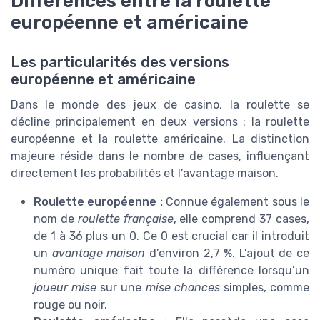
Différences entre la roulette
européenne et américaine
Les particularités des versions
européenne et américaine
Dans le monde des jeux de casino, la roulette se
décline principalement en deux versions : la roulette
européenne et la roulette américaine. La distinction
majeure réside dans le nombre de cases, influençant
directement les probabilités et l’avantage maison.
Roulette européenne :
Connue également sous le
nom de
roulette française
, elle comprend 37 cases,
de 1 à 36 plus un 0. Ce 0 est crucial car il introduit
un
avantage maison
d’environ 2,7 %. L’ajout de ce
numéro unique fait toute la différence lorsqu’un
joueur mise
sur une
mise chances
simples, comme
rouge ou noir.