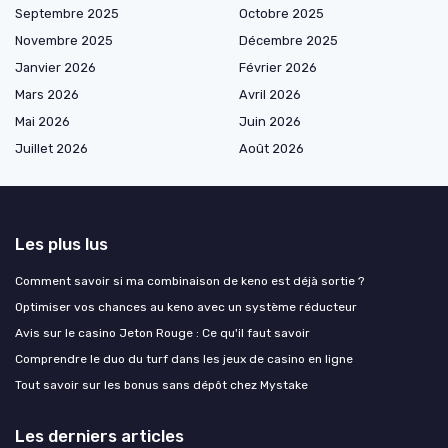
Septembre 2025
Octobre 2025
Novembre 2025
Décembre 2025
Janvier 2026
Février 2026
Mars 2026
Avril 2026
Mai 2026
Juin 2026
Juillet 2026
Août 2026
Les plus lus
Comment savoir si ma combinaison de keno est déjà sortie ?
Optimiser vos chances au keno avec un système réducteur
Avis sur le casino Jeton Rouge : Ce qu'il faut savoir
Comprendre le duo du turf dans les jeux de casino en ligne
Tout savoir sur les bonus sans dépôt chez Mystake
Les derniers articles