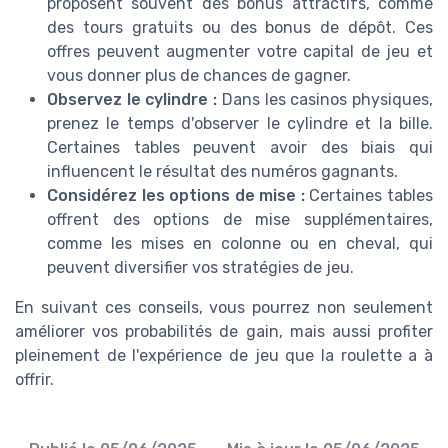
proposent souvent des bonus attractifs, comme
des tours gratuits ou des bonus de dépôt. Ces
offres peuvent augmenter votre capital de jeu et
vous donner plus de chances de gagner.
Observez le cylindre :
Dans les casinos physiques,
prenez le temps d'observer le cylindre et la bille.
Certaines tables peuvent avoir des biais qui
influencent le résultat des numéros gagnants.
Considérez les options de mise :
Certaines tables
offrent des options de mise supplémentaires,
comme les mises en colonne ou en cheval, qui
peuvent diversifier vos stratégies de jeu.
En suivant ces conseils, vous pourrez non seulement
améliorer vos probabilités de gain, mais aussi profiter
pleinement de l'expérience de jeu que la roulette a à
offrir.