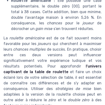
Roulette américaine :
Elle possède une case
supplémentaire, le double zéro (00), portant le
total à 38 cases. Cette addition, bien que minime,
double l’avantage maison à environ 5,26 %. En
conséquence, les
chances
pour le
joueur
de
décrocher un
gain mise
s’en trouvent réduites.
La
roulette américaine
est de ce fait souvent moins
favorable pour les
joueurs
qui cherchent à maximiser
leurs
chances multiples
de succès. En pratique, choisir
entre ces deux versions peut influencer
significativement votre expérience ludique et vos
résultats potentiels. Pour approfondir
l'univers
captivant de la table de roulette
et faire un choix
éclairé lors de votre sélection de table, il est essentiel
de connaître ces différences et de s'y adapter en
conséquence. Utiliser des
stratégies de mise
bien
adaptées à la version de la roulette choisie peut en
outre aider à réduire le
zéro
et le
double zéro
à des