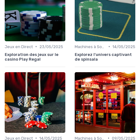
•
•
Jeux en Direct
23/05/2025
Machines à Sous
14/05/2025
Exploration des jeux sur le
Explorez l'univers captivant
casino Play Regal
de spinsala
•
•
Jeux en Direct
14/05/2025
Machines à Sous
09/05/2025