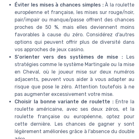
Éviter les mises à chances simples :
À la roulette
européenne et française, les mises sur rouge/noir,
pair/impair ou manque/passe offrent des chances
proches de 50 %, mais elles deviennent moins
favorables à cause du zéro. Considérez d'autres
options qui peuvent offrir plus de diversité dans
vos approches de jeux casino.
S'orienter vers des systèmes de mise :
Les
stratégies comme le système Martingale ou la mise
en Cheval, où le joueur mise sur deux numéros
adjacents, peuvent vous aider à vous adapter au
risque que pose le zéro. Attention toutefois à ne
pas augmenter excessivement votre mise.
Choisir la bonne variante de roulette :
Entre la
roulette américaine, avec ses deux zéros, et la
roulette française ou européenne, optez pour
cette dernière. Les chances de gagner y sont
légèrement améliorées grâce à l'absence du double
zéro.