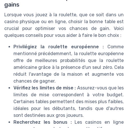
gains
Lorsque vous jouez à la roulette, que ce soit dans un
casino physique ou en ligne, choisir la bonne table est
crucial pour optimiser vos chances de gain. Voici
quelques conseils pour vous aider à faire le bon choix :
Privilégiez la roulette européenne :
Comme
mentionné précédemment, la roulette européenne
offre de meilleures probabilités que la roulette
américaine grâce à la présence d'un seul zéro. Cela
réduit l'avantage de la maison et augmente vos
chances de gagner.
Vérifiez les limites de mise :
Assurez-vous que les
limites de mise correspondent à votre budget.
Certaines tables permettent des mises plus faibles,
idéales pour les débutants, tandis que d'autres
sont destinées aux gros joueurs.
Recherchez les bonus :
Les casinos en ligne