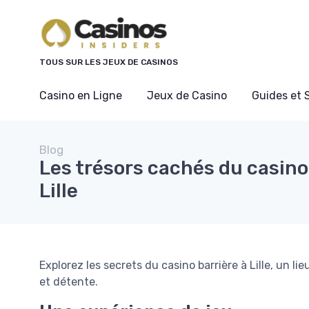
Panneau de gestion des cookies
TOUS SUR LES JEUX DE CASINOS
Casino en Ligne
Jeux de Casino
Guides et 
Blog
Les trésors cachés du casino
Lille
Explorez les secrets du casino barrière à Lille, un l
et détente.