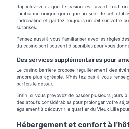
Rappelez-vous que le casino est avant tout un 
l'ambiance unique qui règne au sein de cet établi
l'adrénaline et gardez toujours un œil sur votre b
surprises.
Pensez aussi à vous familiariser avec les règles de
du casino sont souvent disponibles pour vous donne
Des services supplémentaires pour amél
Le casino barrière propose régulièrement des évé
encore plus agréable. N'hésitez pas à vous renseig
parfois le détour.
Enfin, si vous prévoyez de passer plusieurs jours à L
des atouts considérables pour prolonger votre séj
également à découvrir le quartier du Vieux Lille pou
Hébergement et confort à l'hôte