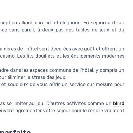
xception alliant confort et élégance. En séjournant sur
nce sans pareil, à deux pas des tables de jeux et du
ambres de l'hôtel sont décorées avec goût et offrent un
casino. Les lits douillets et les équipements modernes
ndre dans les espaces communs de l'hôtel, y compris un
ur éliminer le stress des jeux.
 et soucieux de vous offrir un service sur mesure pour
pas se limiter au jeu. D'autres activités comme un
blind
vent agrémenter votre séjour pour le rendre vraiment
 parfaite