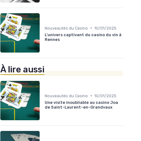
•
Nouveautés du Casino
10/01/2025
L'univers captivant du casino du vin à
Rennes
À lire aussi
•
Nouveautés du Casino
10/01/2025
Une visite inoubliable au casino Joa
de Saint-Laurent-en-Grandvaux