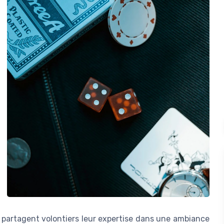
 partagent volontiers leur expertise dans une ambiance