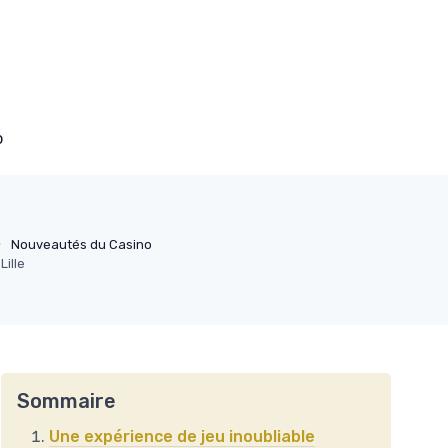
o
Nouveautés du Casino
Lille
Sommaire
Une expérience de jeu inoubliable