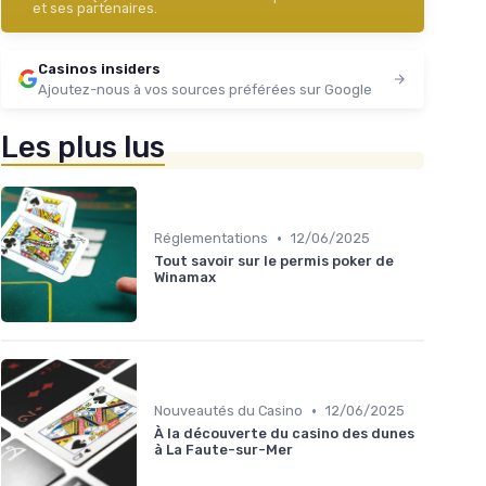
et ses partenaires.
Casinos insiders
Ajoutez-nous à vos sources préférées sur Google
Les plus lus
•
Réglementations
12/06/2025
Tout savoir sur le permis poker de
Winamax
•
Nouveautés du Casino
12/06/2025
À la découverte du casino des dunes
à La Faute-sur-Mer