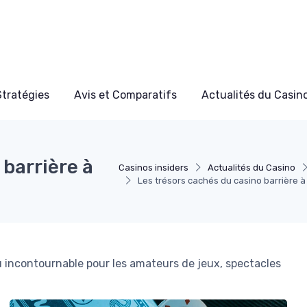
Stratégies
Avis et Comparatifs
Actualités du Casin
 barrière à
Casinos insiders
Actualités du Casino
Les trésors cachés du casino barrière à 
ieu incontournable pour les amateurs de jeux, spectacles