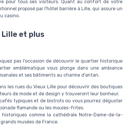
ive pour tous ses visiteurs. Quant au confort de votre
ionnel proposé par l'hôtel barrière à Lille, qui assure un
au casino.
Lille et plus
nquez pas l'occasion de découvrir le quartier historique
uartier emblématique vous plonge dans une ambiance
tisanales et ses bâtiments au charme d'antan.
 les rues du Vieux Lille pour découvrir des boutiques
teurs de mode et de design y trouveront leur bonheur.
 cafés typiques et de bistrots où vous pourrez déguster
rbonade flamande ou les moules-frites.
historiques comme la cathédrale Notre-Dame-de-la-
us grands musées de France.