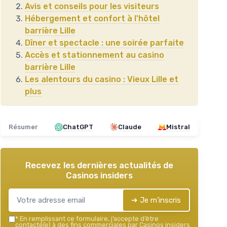
Avis et conseils pour les visiteurs
Hébergement et confort à l'hôtel
barrière Lille
Dîner et spectacle : une soirée parfaite
Accès et stationnement au casino
barrière Lille
Les alentours du casino : Vieux Lille et
plus
Résumer
ChatGPT
Claude
Mistral
Recevez les dernières actualités de
Casinos insiders
➔ Je m'inscris
*
En remplissant ce formulaire, j’accepte d’être
contacté(e) à des fins commerciales par Casinos insiders