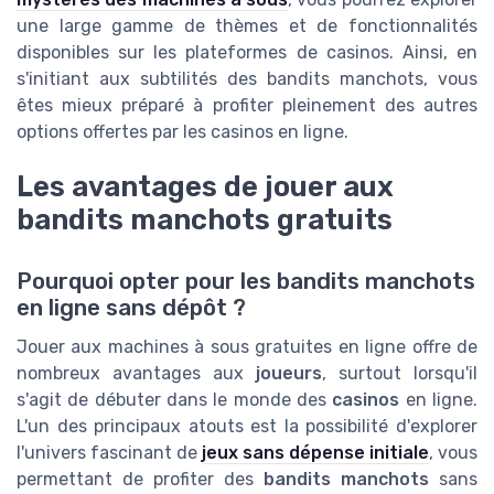
une large gamme de thèmes et de fonctionnalités
disponibles sur les plateformes de casinos. Ainsi, en
s'initiant aux subtilités des bandits manchots, vous
êtes mieux préparé à profiter pleinement des autres
options offertes par les casinos en ligne.
Les avantages de jouer aux
bandits manchots gratuits
Pourquoi opter pour les bandits manchots
en ligne sans dépôt ?
Jouer aux machines à sous gratuites en ligne offre de
nombreux avantages aux
joueurs
, surtout lorsqu'il
s'agit de débuter dans le monde des
casinos
en ligne.
L'un des principaux atouts est la possibilité d'explorer
l'univers fascinant de
jeux sans dépense initiale
, vous
permettant de profiter des
bandits manchots
sans