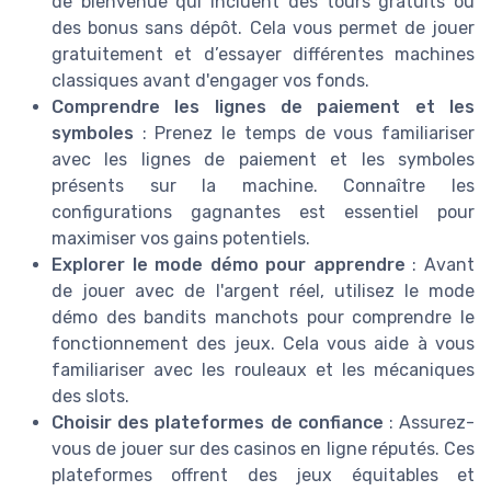
de bienvenue qui incluent des tours gratuits ou
des bonus sans dépôt. Cela vous permet de jouer
gratuitement et d’essayer différentes machines
classiques avant d'engager vos fonds.
Comprendre les lignes de paiement et les
symboles
: Prenez le temps de vous familiariser
avec les lignes de paiement et les symboles
présents sur la machine. Connaître les
configurations gagnantes est essentiel pour
maximiser vos gains potentiels.
Explorer le mode démo pour apprendre
: Avant
de jouer avec de l'argent réel, utilisez le mode
démo des bandits manchots pour comprendre le
fonctionnement des jeux. Cela vous aide à vous
familiariser avec les rouleaux et les mécaniques
des slots.
Choisir des plateformes de confiance
: Assurez-
vous de jouer sur des casinos en ligne réputés. Ces
plateformes offrent des jeux équitables et