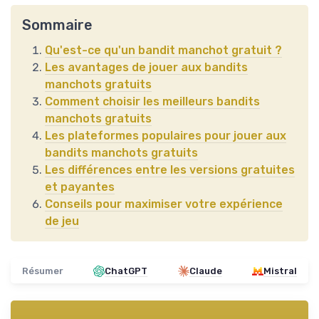
Sommaire
Qu'est-ce qu'un bandit manchot gratuit ?
Les avantages de jouer aux bandits
manchots gratuits
Comment choisir les meilleurs bandits
manchots gratuits
Les plateformes populaires pour jouer aux
bandits manchots gratuits
Les différences entre les versions gratuites
et payantes
Conseils pour maximiser votre expérience
de jeu
Résumer
ChatGPT
Claude
Mistral