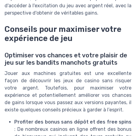
d'accéder à l'excitation du jeu avec argent réel, avec la
perspective d'obtenir de véritables gains.
Conseils pour maximiser votre
expérience de jeu
Optimiser vos chances et votre plaisir de
jeu sur les bandits manchots gratuits
Jouer aux machines gratuites est une excellente
façon de découvrir les jeux de casino sans risquer
votre argent. Toutefois, pour maximiser votre
expérience et potentiellement améliorer vos chances
de gains lorsque vous passez aux versions payantes, il
existe quelques conseils précieux à garder à l’esprit.
Profiter des bonus sans dépôt et des free spins
: De nombreux casinos en ligne offrent des bonus