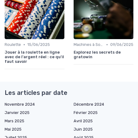
•
•
Roulette
15/06/2025
Machines à Sous
09/06/2025
Jouer à la roulette en ligne
Explorez les secrets de
avec de l'argent réel : ce qu'il
gratowin
faut savoir
Les articles par date
Novembre 2024
Décembre 2024
Janvier 2025
Février 2025
Mars 2025
Avril 2025
Mai 2025
Juin 2025
Juillet 2025
Août 2025