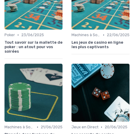
•
•
Poker
23/06/2025
Machines à Sous
22/06/2025
Tout savoir sur la mallette de
Les jeux de casino en ligne
poker : un atout pour vos
les plus captivants
soirées
•
•
Machines à Sous
21/06/2025
Jeux en Direct
20/06/2025