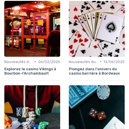
•
•
Nouveautés du Casino
06/02/2025
Nouveautés du Casino
12/06/2025
Explorez le casino Vikings à
Plongez dans l'univers du
Bourbon-l'Archambault
casino barrière à Bordeaux