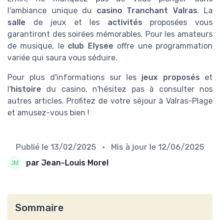
l'ambiance unique du
casino Tranchant Valras
. La
salle
de jeux et les
activités
proposées vous
garantiront des soirées mémorables. Pour les amateurs
de musique, le
club Elysee
offre une programmation
variée qui saura vous séduire.
Pour plus d'informations sur les
jeux proposés
et
l'
histoire
du casino, n'hésitez pas à consulter nos
autres articles. Profitez de votre séjour à Valras-Plage
et amusez-vous bien !
Publié le
13/02/2025
• Mis à jour le
12/06/2025
par Jean-Louis Morel
Sommaire