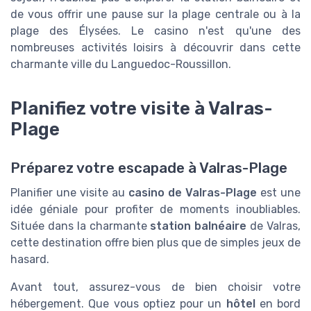
de vous offrir une pause sur la plage centrale ou à la
plage des Élysées. Le casino n'est qu'une des
nombreuses activités loisirs à découvrir dans cette
charmante ville du Languedoc-Roussillon.
Planifiez votre visite à Valras-
Plage
Préparez votre escapade à Valras-Plage
Planifier une visite au
casino de Valras-Plage
est une
idée géniale pour profiter de moments inoubliables.
Située dans la charmante
station balnéaire
de Valras,
cette destination offre bien plus que de simples jeux de
hasard.
Avant tout, assurez-vous de bien choisir votre
hébergement. Que vous optiez pour un
hôtel
en bord