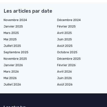
Les articles par date
Novembre 2024
Décembre 2024
Janvier 2025
Février 2025
Mars 2025
Avril 2025
Mai 2025
Juin 2025
Juillet 2025
Août 2025
Septembre 2025
Octobre 2025
Novembre 2025
Décembre 2025
Janvier 2026
Février 2026
Mars 2026
Avril 2026
Mai 2026
Juin 2026
Juillet 2026
Août 2026