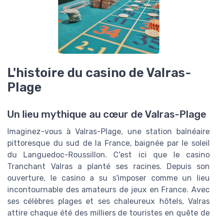
L'histoire du casino de Valras-
Plage
Un lieu mythique au cœur de Valras-Plage
Imaginez-vous à Valras-Plage, une station balnéaire
pittoresque du sud de la France, baignée par le soleil
du Languedoc-Roussillon. C'est ici que le casino
Tranchant Valras a planté ses racines. Depuis son
ouverture, le casino a su s'imposer comme un lieu
incontournable des amateurs de jeux en France. Avec
ses célèbres plages et ses chaleureux hôtels, Valras
attire chaque été des milliers de touristes en quête de