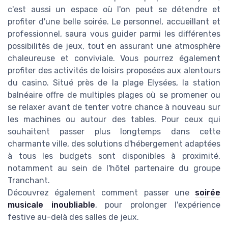
c'est aussi un espace où l'on peut se détendre et
profiter d'une belle soirée. Le personnel, accueillant et
professionnel, saura vous guider parmi les différentes
possibilités de jeux, tout en assurant une atmosphère
chaleureuse et conviviale. Vous pourrez également
profiter des activités de loisirs proposées aux alentours
du casino. Situé près de la plage Elysées, la station
balnéaire offre de multiples plages où se promener ou
se relaxer avant de tenter votre chance à nouveau sur
les machines ou autour des tables. Pour ceux qui
souhaitent passer plus longtemps dans cette
charmante ville, des solutions d'hébergement adaptées
à tous les budgets sont disponibles à proximité,
notamment au sein de l'hôtel partenaire du groupe
Tranchant.
Découvrez également comment passer une
soirée
musicale inoubliable
, pour prolonger l'expérience
festive au-delà des salles de jeux.