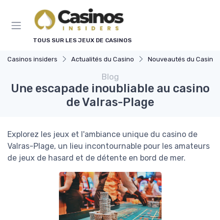
Panneau de gestion des cookies
TOUS SUR LES JEUX DE CASINOS
Casinos insiders
Actualités du Casino
Nouveautés du Casino
Blog
Une escapade inoubliable au casino
de Valras-Plage
Explorez les jeux et l'ambiance unique du casino de
Valras-Plage, un lieu incontournable pour les amateurs
de jeux de hasard et de détente en bord de mer.