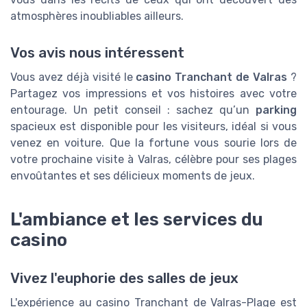
atmosphères inoubliables ailleurs.
Vos avis nous intéressent
Vous avez déjà visité le
casino Tranchant de Valras
?
Partagez vos impressions et vos histoires avec votre
entourage. Un petit conseil : sachez qu’un
parking
spacieux est disponible pour les visiteurs, idéal si vous
venez en voiture. Que la fortune vous sourie lors de
votre prochaine visite à Valras, célèbre pour ses plages
envoûtantes et ses délicieux moments de jeux.
L'ambiance et les services du
casino
Vivez l'euphorie des salles de jeux
L'expérience au casino Tranchant de Valras-Plage est