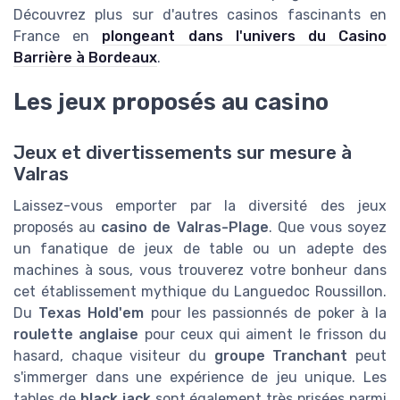
Découvrez plus sur d'autres casinos fascinants en
France en
plongeant dans l'univers du Casino
Barrière à Bordeaux
.
Les jeux proposés au casino
Jeux et divertissements sur mesure à
Valras
Laissez-vous emporter par la diversité des jeux
proposés au
casino de Valras-Plage
. Que vous soyez
un fanatique de jeux de table ou un adepte des
machines à sous, vous trouverez votre bonheur dans
cet établissement mythique du Languedoc Roussillon.
Du
Texas Hold'em
pour les passionnés de poker à la
roulette anglaise
pour ceux qui aiment le frisson du
hasard, chaque visiteur du
groupe Tranchant
peut
s'immerger dans une expérience de jeu unique. Les
tables de
black jack
sont également très prisées parmi