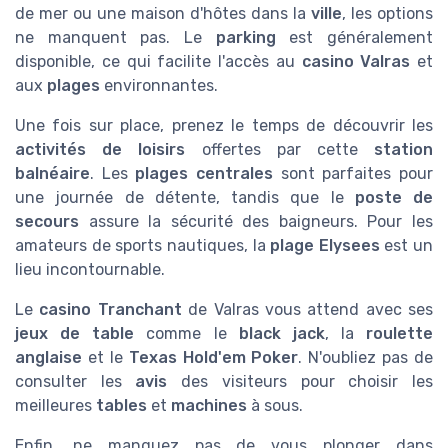
de mer ou une maison d'hôtes dans la
ville
, les options
ne manquent pas. Le
parking
est généralement
disponible, ce qui facilite l'accès au
casino Valras
et
aux
plages
environnantes.
Une fois sur place, prenez le temps de découvrir les
activités de loisirs
offertes par cette
station
balnéaire
. Les
plages centrales
sont parfaites pour
une journée de détente, tandis que le
poste de
secours
assure la sécurité des baigneurs. Pour les
amateurs de sports nautiques, la
plage Elysees
est un
lieu incontournable.
Le
casino Tranchant
de Valras vous attend avec ses
jeux de table
comme le
black jack
, la
roulette
anglaise
et le
Texas Hold'em Poker
. N'oubliez pas de
consulter les
avis
des visiteurs pour choisir les
meilleures
tables
et
machines
à sous.
Enfin, ne manquez pas de vous plonger dans