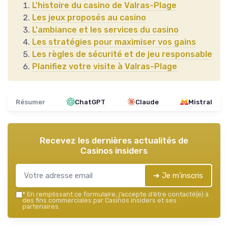
L'histoire du casino de Valras-Plage
Les jeux proposés au casino
L'ambiance et les services du casino
Les stratégies pour maximiser vos gains
Les règles de sécurité et de jeu responsable
Planifiez votre visite à Valras-Plage
Résumer
ChatGPT
Claude
Mistral
Recevez les dernières actualités de
Casinos insiders
➔ Je m'inscris
*
En remplissant ce formulaire, j’accepte d’être contacté(e) à
des fins commerciales par Casinos insiders et ses
partenaires.