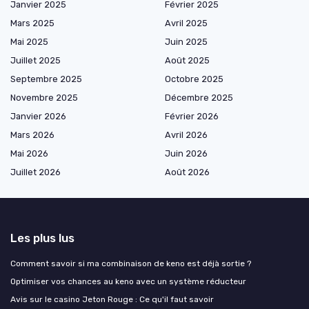
Janvier 2025
Février 2025
Mars 2025
Avril 2025
Mai 2025
Juin 2025
Juillet 2025
Août 2025
Septembre 2025
Octobre 2025
Novembre 2025
Décembre 2025
Janvier 2026
Février 2026
Mars 2026
Avril 2026
Mai 2026
Juin 2026
Juillet 2026
Août 2026
Les plus lus
Comment savoir si ma combinaison de keno est déjà sortie ?
Optimiser vos chances au keno avec un système réducteur
Avis sur le casino Jeton Rouge : Ce qu'il faut savoir