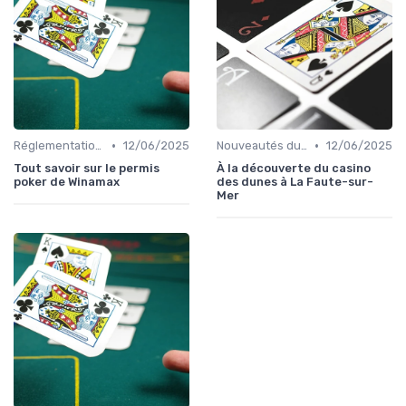
•
•
Réglementations
12/06/2025
Nouveautés du Casino
12/06/2025
Tout savoir sur le permis
À la découverte du casino
poker de Winamax
des dunes à La Faute-sur-
Mer