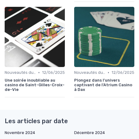
•
•
Nouveautés du Casino
12/06/2025
Nouveautés du Casino
12/06/2025
Une soirée inoubliable au
Plongez dans l'univers
casino de Saint-Gilles-Croix-
captivant de l'Atrium Casino
de-Vie
à Dax
Les articles par date
Novembre 2024
Décembre 2024