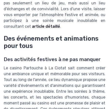
pas seulement un lieu de jeu, mais aussi un lieu
d'échanges et de convivialité. Lors d'une visite, laisser
vous emporter par l'atmosphère festive et animée, ou
participez à une soirée musicale inoubliable en
consultant cet
article détaillé
.
Des événements et animations
pour tous
Des activités festives à ne pas manquer
Le casino Partouche à La Ciotat sait comment créer
une ambiance unique et mémorable pour ses visiteurs.
Tout au long de l'année, ce lieu dynamique propose une
variété d'événements et d'animations qui garantissent
une expérience inoubliable. Entre les soirées à thème,
les concerts, et les spectacles d'humoristes, chaque
moment passé au casino est une promesse de plaisir et
de divertissement. Ces événements réguliers attirent