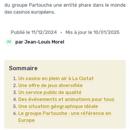
du groupe Partouche une entité phare dans le monde
des casinos européens.
Publié le
11/12/2024
• Mis à jour le
10/01/2025
par Jean-Louis Morel
Sommaire
Un casino en plein air à La Ciotat
Une offre de jeux diversifiée
Un service public de qualité
Des événements et animations pour tous
Une situation géographique idéale
Le groupe Partouche : une référence en
Europe