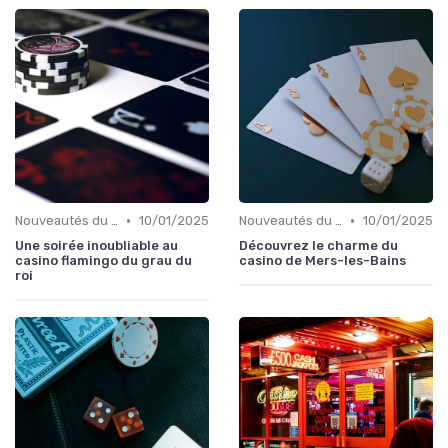
•
•
Nouveautés du Casino
10/01/2025
Nouveautés du Casino
10/01/2025
Une soirée inoubliable au
Découvrez le charme du
casino flamingo du grau du
casino de Mers-les-Bains
roi