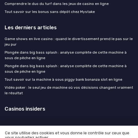
Comprendre le duo du turf dans les jeux de casino en ligne
Tout savoir sur les bonus sans dépôt chez Mystake
Les derniers articles
Game shows en live casino : quand le divertissement prend le pas sur le
jeu pur
Plongée dans big bass splash : analyse complète de cette machine à
sous de pêche en ligne
Plongée dans big bass splash : analyse complète de cette machine à
sous de pêche en ligne
Tout savoir sur la machine à sous piggy bank bonanza slot en ligne
Vidéo poker : le seul jeu de machine où vos décisions changent vraiment
le résultat
Casinos insiders
Ce site utilise des cookies et vous donne le contrôle sur ceux que
vous souhaitez activer