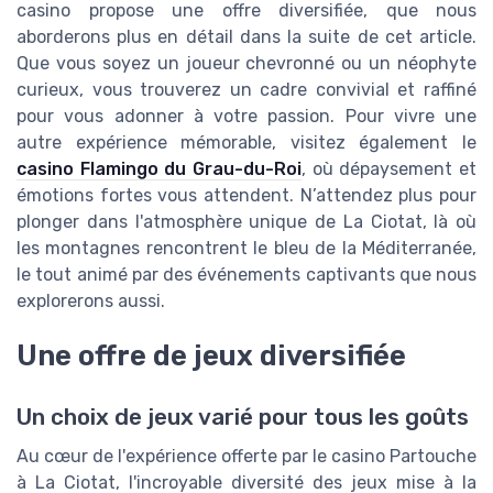
casino propose une offre diversifiée, que nous
aborderons plus en détail dans la suite de cet article.
Que vous soyez un joueur chevronné ou un néophyte
curieux, vous trouverez un cadre convivial et raffiné
pour vous adonner à votre passion. Pour vivre une
autre expérience mémorable, visitez également le
casino Flamingo du Grau-du-Roi
, où dépaysement et
émotions fortes vous attendent. N’attendez plus pour
plonger dans l'atmosphère unique de La Ciotat, là où
les montagnes rencontrent le bleu de la Méditerranée,
le tout animé par des événements captivants que nous
explorerons aussi.
Une offre de jeux diversifiée
Un choix de jeux varié pour tous les goûts
Au cœur de l'expérience offerte par le casino Partouche
à La Ciotat, l'incroyable diversité des jeux mise à la