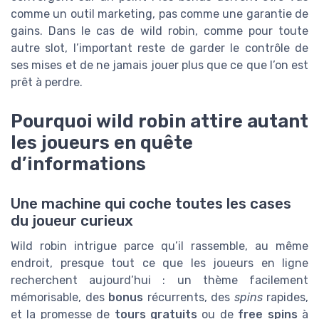
comme un outil marketing, pas comme une garantie de
gains. Dans le cas de wild robin, comme pour toute
autre slot, l’important reste de garder le contrôle de
ses mises et de ne jamais jouer plus que ce que l’on est
prêt à perdre.
Pourquoi wild robin attire autant
les joueurs en quête
d’informations
Une machine qui coche toutes les cases
du joueur curieux
Wild robin intrigue parce qu’il rassemble, au même
endroit, presque tout ce que les joueurs en ligne
recherchent aujourd’hui : un thème facilement
mémorisable, des
bonus
récurrents, des
spins
rapides,
et la promesse de
tours gratuits
ou de
free spins
à