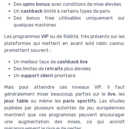
Des
spins bonus
avec conditions de mise élevées
Un
cashback
limité à certains types de paris
Des bonus free utilisables uniquement sur
quelques machines
Les programmes
VIP
ou de fidélité, très présents sur les
plateformes qui mettent en avant wild robin casino,
promettent souvent :
Un meilleur taux de
cashback live
Des limites de
retraits
plus élevées
Un
support client
prioritaire
Mais pour atteindre ces niveaux VIP, il faut
généralement miser beaucoup, parfois sur le
live
, les
jeux table
ou même les
paris sportifs
. Les études
publiées par plusieurs autorités de jeu européennes
montrent que ces programmes peuvent encourager
une augmentation des mises, ce qui accroît
mécaniquement le risque de pertes.