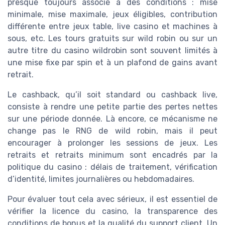
presque toujours associé à des conditions : mise
minimale, mise maximale, jeux éligibles, contribution
différente entre jeux table, live casino et machines à
sous, etc. Les tours gratuits sur wild robin ou sur un
autre titre du casino wildrobin sont souvent limités à
une mise fixe par spin et à un plafond de gains avant
retrait.
Le cashback, qu’il soit standard ou cashback live,
consiste à rendre une petite partie des pertes nettes
sur une période donnée. Là encore, ce mécanisme ne
change pas le RNG de wild robin, mais il peut
encourager à prolonger les sessions de jeux. Les
retraits et retraits minimum sont encadrés par la
politique du casino : délais de traitement, vérification
d’identité, limites journalières ou hebdomadaires.
Pour évaluer tout cela avec sérieux, il est essentiel de
vérifier la licence du casino, la transparence des
conditions de bonus et la qualité du support client. Un