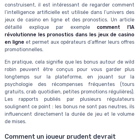
construisent, il est intéressant de regarder comment
l’intelligence artificielle est utilisée dans l’univers des
jeux de casino en ligne et des pronostics. Un article
détaillé explique par exemple
comment l’IA
révolutionne les pronostics dans les jeux de casino
en ligne
et permet aux opérateurs d’affiner leurs offres
promotionnelles.
En pratique, cela signifie que les bonus autour de wild
robin peuvent être conçus pour vous garder plus
longtemps sur la plateforme, en jouant sur la
psychologie des récompenses fréquentes (tours
gratuits, crab quotidien, petites promotions régulières).
Les rapports publiés par plusieurs régulateurs
soulignent ce point : les bonus ne sont pas neutres, ils
influencent directement la durée de jeu et le volume
de mises.
Comment un joueur prudent devrait