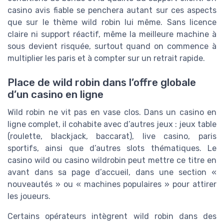
casino avis fiable se penchera autant sur ces aspects
que sur le thème wild robin lui même. Sans licence
claire ni support réactif, même la meilleure machine à
sous devient risquée, surtout quand on commence à
multiplier les paris et à compter sur un retrait rapide.
Place de wild robin dans l’offre globale
d’un casino en ligne
Wild robin ne vit pas en vase clos. Dans un casino en
ligne complet, il cohabite avec d’autres jeux : jeux table
(roulette, blackjack, baccarat), live casino, paris
sportifs, ainsi que d’autres slots thématiques. Le
casino wild ou casino wildrobin peut mettre ce titre en
avant dans sa page d’accueil, dans une section «
nouveautés » ou « machines populaires » pour attirer
les joueurs.
Certains opérateurs intègrent wild robin dans des