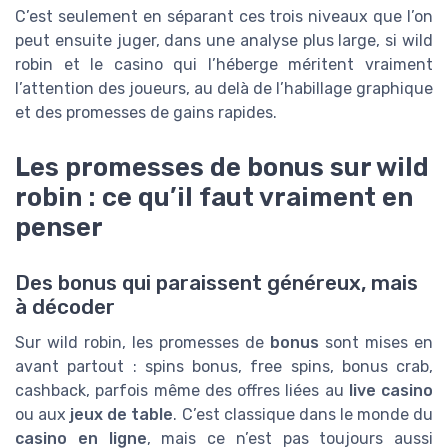
C’est seulement en séparant ces trois niveaux que l’on
peut ensuite juger, dans une analyse plus large, si wild
robin et le casino qui l’héberge méritent vraiment
l’attention des joueurs, au delà de l’habillage graphique
et des promesses de gains rapides.
Les promesses de bonus sur wild
robin : ce qu’il faut vraiment en
penser
Des bonus qui paraissent généreux, mais
à décoder
Sur wild robin, les promesses de
bonus
sont mises en
avant partout : spins bonus, free spins, bonus crab,
cashback, parfois même des offres liées au
live casino
ou aux
jeux de table
. C’est classique dans le monde du
casino en ligne
, mais ce n’est pas toujours aussi