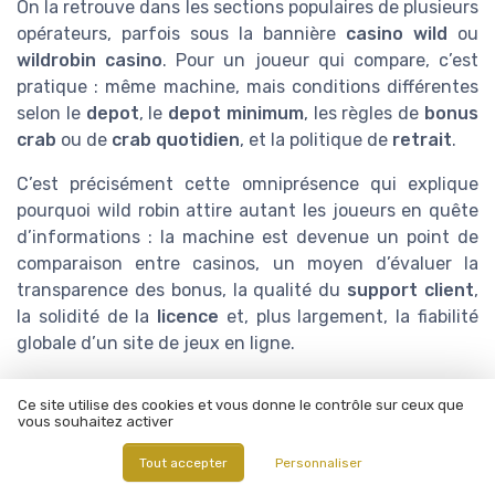
On la retrouve dans les sections populaires de plusieurs
opérateurs, parfois sous la bannière
casino wild
ou
wildrobin casino
. Pour un joueur qui compare, c’est
pratique : même machine, mais conditions différentes
selon le
depot
, le
depot minimum
, les règles de
bonus
crab
ou de
crab quotidien
, et la politique de
retrait
.
C’est précisément cette omniprésence qui explique
pourquoi wild robin attire autant les joueurs en quête
d’informations : la machine est devenue un point de
comparaison entre casinos, un moyen d’évaluer la
transparence des bonus, la qualité du
support client
,
la solidité de la
licence
et, plus largement, la fiabilité
globale d’un site de jeux en ligne.
Les risques spécifiques liés à ce
Ce site utilise des cookies et vous donne le contrôle sur ceux que
vous souhaitez activer
type de slot en ligne
Tout accepter
Personnaliser