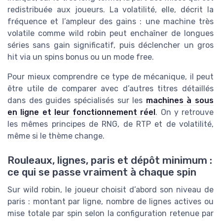
redistribuée aux joueurs. La volatilité, elle, décrit la
fréquence et l’ampleur des gains : une machine très
volatile comme wild robin peut enchaîner de longues
séries sans gain significatif, puis déclencher un gros
hit via un spins bonus ou un mode free.
Pour mieux comprendre ce type de mécanique, il peut
être utile de comparer avec d’autres titres détaillés
dans des guides spécialisés sur les
machines à sous
en ligne et leur fonctionnement réel
. On y retrouve
les mêmes principes de RNG, de RTP et de volatilité,
même si le thème change.
Rouleaux, lignes, paris et dépôt minimum :
ce qui se passe vraiment à chaque spin
Sur wild robin, le joueur choisit d’abord son niveau de
paris : montant par ligne, nombre de lignes actives ou
mise totale par spin selon la configuration retenue par