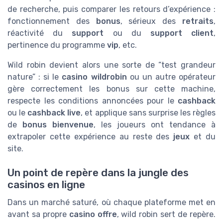
de recherche, puis comparer les retours d’expérience :
fonctionnement des
bonus
, sérieux des
retraits
,
réactivité du
support
ou du
support client
,
pertinence du programme
vip
, etc.
Wild robin devient alors une sorte de “test grandeur
nature” : si le
casino wildrobin
ou un autre opérateur
gère correctement les bonus sur cette machine,
respecte les conditions annoncées pour le
cashback
ou le
cashback live
, et applique sans surprise les règles
de
bonus bienvenue
, les joueurs ont tendance à
extrapoler cette expérience au reste des
jeux
et du
site.
Un point de repère dans la jungle des
casinos en ligne
Dans un marché saturé, où chaque plateforme met en
avant sa propre
casino offre
, wild robin sert de repère.