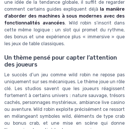
une idée de la tendance globale, il suffit de regarder
comment certains guides expliquent déjà
la manière
d’aborder des machines à sous modernes avec des
fonctionnalités avancées
. Wild robin s’inscrit dans
cette même logique : un slot qui promet du rythme,
des bonus et une expérience plus « immersive » que
les jeux de table classiques.
Un thème pensé pour capter l’attention
des joueurs
Le succès d’un jeu comme wild robin ne repose pas
uniquement sur ses mécaniques. Le thème joue un rôle
clé. Les studios savent que les joueurs réagissent
fortement à certains univers : nature sauvage, trésors
cachés, personnages mystérieux, ambiance live casino
ou aventure. Wild robin exploite précisément ce ressort
en mélangeant symboles wild, éléments de type crab
ou bonus crab, et une mise en scène qui donne