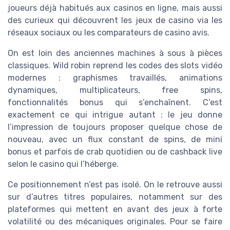
joueurs déjà habitués aux casinos en ligne, mais aussi
des curieux qui découvrent les jeux de casino via les
réseaux sociaux ou les comparateurs de casino avis.
On est loin des anciennes machines à sous à pièces
classiques. Wild robin reprend les codes des slots vidéo
modernes : graphismes travaillés, animations
dynamiques, multiplicateurs, free spins,
fonctionnalités bonus qui s’enchaînent. C’est
exactement ce qui intrigue autant : le jeu donne
l’impression de toujours proposer quelque chose de
nouveau, avec un flux constant de spins, de mini
bonus et parfois de crab quotidien ou de cashback live
selon le casino qui l’héberge.
Ce positionnement n’est pas isolé. On le retrouve aussi
sur d’autres titres populaires, notamment sur des
plateformes qui mettent en avant des jeux à forte
volatilité ou des mécaniques originales. Pour se faire