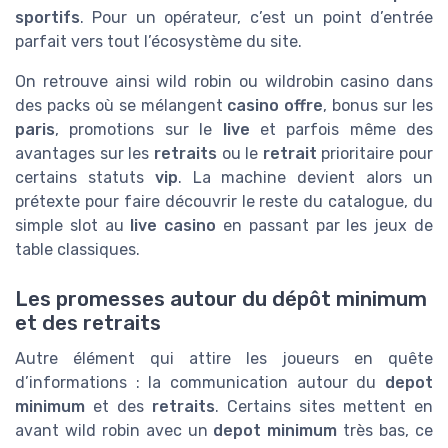
sportifs
. Pour un opérateur, c’est un point d’entrée
parfait vers tout l’écosystème du site.
On retrouve ainsi wild robin ou wildrobin casino dans
des packs où se mélangent
casino offre
, bonus sur les
paris
, promotions sur le
live
et parfois même des
avantages sur les
retraits
ou le
retrait
prioritaire pour
certains statuts
vip
. La machine devient alors un
prétexte pour faire découvrir le reste du catalogue, du
simple slot au
live casino
en passant par les jeux de
table classiques.
Les promesses autour du dépôt minimum
et des retraits
Autre élément qui attire les joueurs en quête
d’informations : la communication autour du
depot
minimum
et des
retraits
. Certains sites mettent en
avant wild robin avec un
depot minimum
très bas, ce