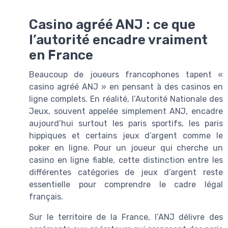
Casino agréé ANJ : ce que
l’autorité encadre vraiment
en France
Beaucoup de joueurs francophones tapent «
casino agréé ANJ » en pensant à des casinos en
ligne complets. En réalité, l’Autorité Nationale des
Jeux, souvent appelée simplement ANJ, encadre
aujourd’hui surtout les paris sportifs, les paris
hippiques et certains jeux d’argent comme le
poker en ligne. Pour un joueur qui cherche un
casino en ligne fiable, cette distinction entre les
différentes catégories de jeux d’argent reste
essentielle pour comprendre le cadre légal
français.
Sur le territoire de la France, l’ANJ délivre des