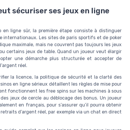
t sécuriser ses jeux en ligne
en ligne sûr, la première étape consiste à distinguer
 internationaux. Les sites de paris sportifs et de poker
idique maximale, mais ne couvrent pas toujours les jeux
u certains jeux de table. Quand un joueur veut élargir
adopter une démarche plus structurée et accepter de
’argent réel.
fier la licence, la politique de sécurité et la clarté des
sinos en ligne sérieux détaillent les règles de mise pour
nt fonctionnent les free spins sur les machines à sous
u des jeux de cercle au déblocage des bonus. Un joueur
alement en français, pour s’assurer qu’il pourra obtenir
retraits d’argent réel, par exemple via un chat en direct