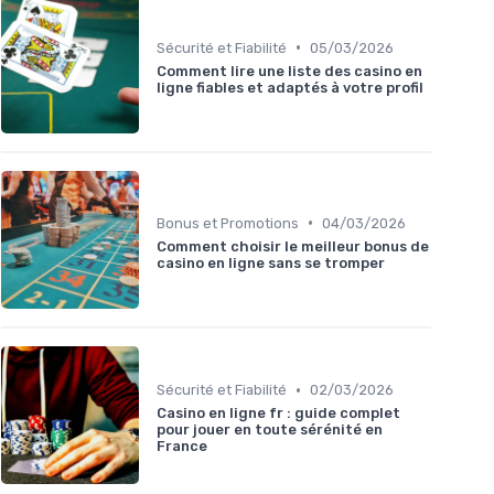
•
Sécurité et Fiabilité
05/03/2026
Comment lire une liste des casino en
ligne fiables et adaptés à votre profil
•
Bonus et Promotions
04/03/2026
Comment choisir le meilleur bonus de
casino en ligne sans se tromper
•
Sécurité et Fiabilité
02/03/2026
Casino en ligne fr : guide complet
pour jouer en toute sérénité en
France