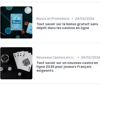
•
Bonus et Promotions
24/02/2026
Tout savoir sur le bonus gratuit sans
dépôt dans les casinos en ligne
•
Nouveaux Casinos en Ligne
24/02/2026
Tout savoir sur un nouveau casino en
ligne 2025 pour joueurs français
exigeants