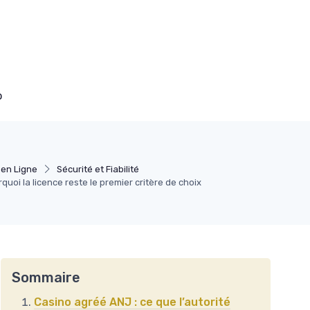
o
 en Ligne
Sécurité et Fiabilité
uoi la licence reste le premier critère de choix
Sommaire
Casino agréé ANJ : ce que l’autorité