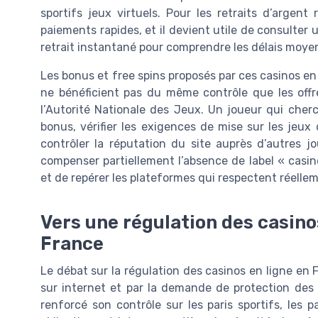
sportifs jeux virtuels. Pour les retraits d’argen
paiements rapides, et il devient utile de consulter
retrait instantané pour comprendre les délais moye
Les bonus et free spins proposés par ces casinos en 
ne bénéficient pas du même contrôle que les offre
l’Autorité Nationale des Jeux. Un joueur qui cherc
bonus, vérifier les exigences de mise sur les jeux 
contrôler la réputation du site auprès d’autres
compenser partiellement l’absence de label « casin
et de repérer les plateformes qui respectent réell
Vers une régulation des casinos
France
Le débat sur la régulation des casinos en ligne en 
sur internet et par la demande de protection des 
renforcé son contrôle sur les paris sportifs, les p