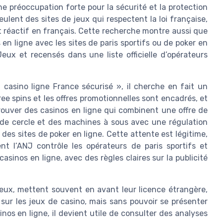
e préoccupation forte pour la sécurité et la protection
eulent des sites de jeux qui respectent la loi française,
t réactif en français. Cette recherche montre aussi que
en ligne avec les sites de paris sportifs ou de poker en
Jeux et recensés dans une liste officielle d’opérateurs
asino ligne France sécurisé », il cherche en fait un
ee spins et les offres promotionnelles sont encadrés, et
e trouver des casinos en ligne qui combinent une offre de
x de cercle et des machines à sous avec une régulation
u des sites de poker en ligne. Cette attente est légitime,
t l’ANJ contrôle les opérateurs de paris sportifs et
asinos en ligne, avec des règles claires sur la publicité
 eux, mettent souvent en avant leur licence étrangère,
 sur les jeux de casino, mais sans pouvoir se présenter
os en ligne, il devient utile de consulter des analyses