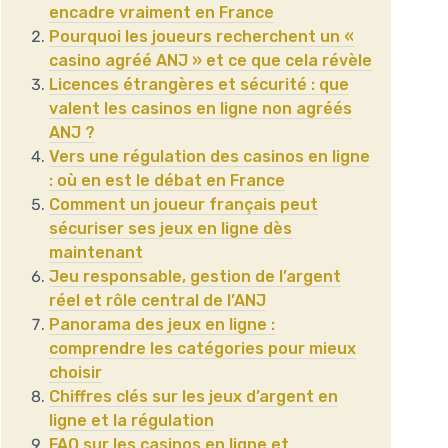
encadre vraiment en France
Pourquoi les joueurs recherchent un «
casino agréé ANJ » et ce que cela révèle
Licences étrangères et sécurité : que
valent les casinos en ligne non agréés
ANJ ?
Vers une régulation des casinos en ligne
: où en est le débat en France
Comment un joueur français peut
sécuriser ses jeux en ligne dès
maintenant
Jeu responsable, gestion de l’argent
réel et rôle central de l’ANJ
Panorama des jeux en ligne :
comprendre les catégories pour mieux
choisir
Chiffres clés sur les jeux d’argent en
ligne et la régulation
FAQ sur les casinos en ligne et