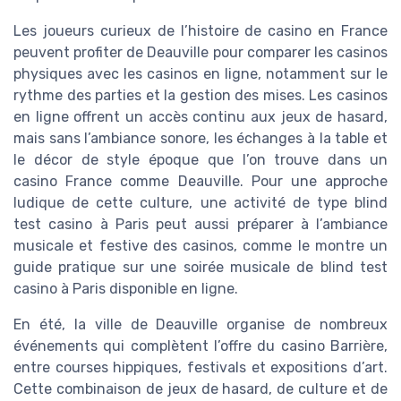
Les joueurs curieux de l’histoire de casino en France
peuvent profiter de Deauville pour comparer les casinos
physiques avec les casinos en ligne, notamment sur le
rythme des parties et la gestion des mises. Les casinos
en ligne offrent un accès continu aux jeux de hasard,
mais sans l’ambiance sonore, les échanges à la table et
le décor de style époque que l’on trouve dans un
casino France comme Deauville. Pour une approche
ludique de cette culture, une activité de type blind
test casino à Paris peut aussi préparer à l’ambiance
musicale et festive des casinos, comme le montre un
guide pratique sur une soirée musicale de blind test
casino à Paris disponible en ligne.
En été, la ville de Deauville organise de nombreux
événements qui complètent l’offre du casino Barrière,
entre courses hippiques, festivals et expositions d’art.
Cette combinaison de jeux de hasard, de culture et de