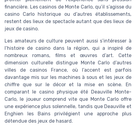
financière. Les casinos de Monte Carlo, qu’il s’agisse du
casino Carlo historique ou d’autres établissements,
restent des lieux de spectacle autant que des lieux de
jeux de casino.
Les amateurs de culture peuvent aussi s’intéresser à
l’histoire de casino dans la région, qui a inspiré de
nombreux romans, films et œuvres d’art. Cette
dimension culturelle distingue Monte Carlo d’autres
villes de casinos France, où l’accent est parfois
davantage mis sur les machines à sous et les jeux de
chiffre que sur le décor et la mise en scène. En
comparant le casino physique été Deauville Monte-
Carlo, le joueur comprend vite que Monte Carlo offre
une expérience plus solennelle, tandis que Deauville et
Enghien les Bains privilégient une approche plus
détendue des jeux de hasard.