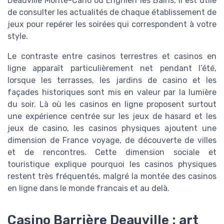
Deauville Monte-Carlo ou Enghien les Bains, il est utile
de consulter les actualités de chaque établissement de
jeux pour repérer les soirées qui correspondent à votre
style.
Le contraste entre casinos terrestres et casinos en
ligne apparaît particulièrement net pendant l’été,
lorsque les terrasses, les jardins de casino et les
façades historiques sont mis en valeur par la lumière
du soir. Là où les casinos en ligne proposent surtout
une expérience centrée sur les jeux de hasard et les
jeux de casino, les casinos physiques ajoutent une
dimension de France voyage, de découverte de villes
et de rencontres. Cette dimension sociale et
touristique explique pourquoi les casinos physiques
restent très fréquentés, malgré la montée des casinos
en ligne dans le monde francais et au delà.
Casino Barrière Deauville : art