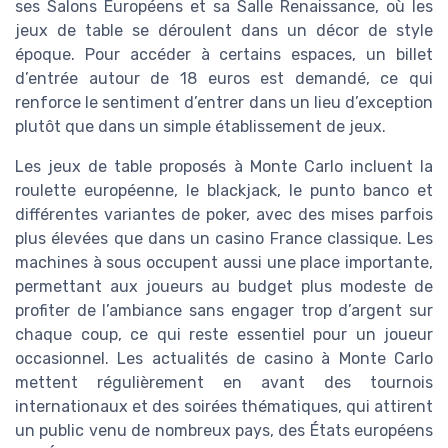
ses Salons Européens et sa Salle Renaissance, où les
jeux de table se déroulent dans un décor de style
époque. Pour accéder à certains espaces, un billet
d’entrée autour de 18 euros est demandé, ce qui
renforce le sentiment d’entrer dans un lieu d’exception
plutôt que dans un simple établissement de jeux.
Les jeux de table proposés à Monte Carlo incluent la
roulette européenne, le blackjack, le punto banco et
différentes variantes de poker, avec des mises parfois
plus élevées que dans un casino France classique. Les
machines à sous occupent aussi une place importante,
permettant aux joueurs au budget plus modeste de
profiter de l’ambiance sans engager trop d’argent sur
chaque coup, ce qui reste essentiel pour un joueur
occasionnel. Les actualités de casino à Monte Carlo
mettent régulièrement en avant des tournois
internationaux et des soirées thématiques, qui attirent
un public venu de nombreux pays, des États européens