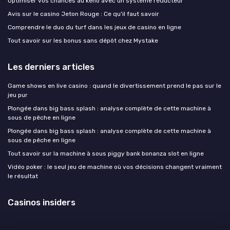
Optimiser vos chances au keno avec un système réducteur
Avis sur le casino Jeton Rouge : Ce qu'il faut savoir
Comprendre le duo du turf dans les jeux de casino en ligne
Tout savoir sur les bonus sans dépôt chez Mystake
Les derniers articles
Game shows en live casino : quand le divertissement prend le pas sur le
jeu pur
Plongée dans big bass splash : analyse complète de cette machine à
sous de pêche en ligne
Plongée dans big bass splash : analyse complète de cette machine à
sous de pêche en ligne
Tout savoir sur la machine à sous piggy bank bonanza slot en ligne
Vidéo poker : le seul jeu de machine où vos décisions changent vraiment
le résultat
Casinos insiders