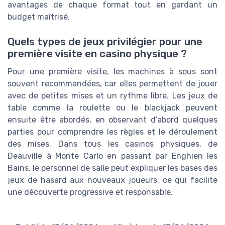
avantages de chaque format tout en gardant un
budget maîtrisé.
Quels types de jeux privilégier pour une
première visite en casino physique ?
Pour une première visite, les machines à sous sont
souvent recommandées, car elles permettent de jouer
avec de petites mises et un rythme libre. Les jeux de
table comme la roulette ou le blackjack peuvent
ensuite être abordés, en observant d’abord quelques
parties pour comprendre les règles et le déroulement
des mises. Dans tous les casinos physiques, de
Deauville à Monte Carlo en passant par Enghien les
Bains, le personnel de salle peut expliquer les bases des
jeux de hasard aux nouveaux joueurs, ce qui facilite
une découverte progressive et responsable.