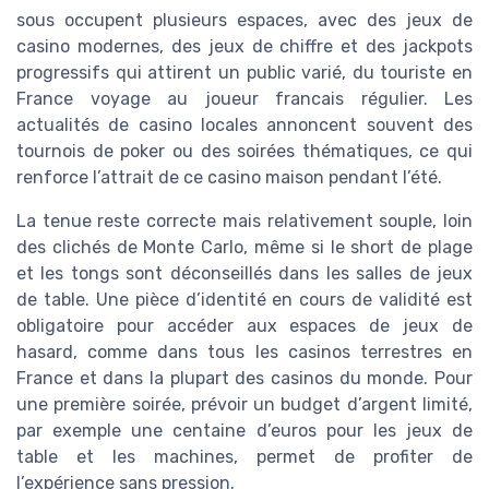
sous occupent plusieurs espaces, avec des jeux de
casino modernes, des jeux de chiffre et des jackpots
progressifs qui attirent un public varié, du touriste en
France voyage au joueur francais régulier. Les
actualités de casino locales annoncent souvent des
tournois de poker ou des soirées thématiques, ce qui
renforce l’attrait de ce casino maison pendant l’été.
La tenue reste correcte mais relativement souple, loin
des clichés de Monte Carlo, même si le short de plage
et les tongs sont déconseillés dans les salles de jeux
de table. Une pièce d’identité en cours de validité est
obligatoire pour accéder aux espaces de jeux de
hasard, comme dans tous les casinos terrestres en
France et dans la plupart des casinos du monde. Pour
une première soirée, prévoir un budget d’argent limité,
par exemple une centaine d’euros pour les jeux de
table et les machines, permet de profiter de
l’expérience sans pression.