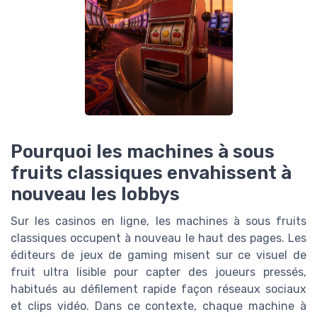
Pourquoi les machines à sous
fruits classiques envahissent à
nouveau les lobbys
Sur les casinos en ligne, les machines à sous fruits
classiques occupent à nouveau le haut des pages. Les
éditeurs de jeux de gaming misent sur ce visuel de
fruit ultra lisible pour capter des joueurs pressés,
habitués au défilement rapide façon réseaux sociaux
et clips vidéo. Dans ce contexte, chaque machine à