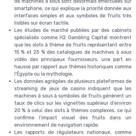
de machines à sous sont désormais effectuées sur
smartphone, ce qui explique la priorité donnée aux
interfaces simples et aux symboles de fruits très
lisibles sur écran tactile.
Les études de marché publiées par des cabinets
spécialisés comme H2 Gambling Capital montrent
que les slots à thème de fruits représentent entre
15 % et 25 % des catalogues de machines à sous
vidéo des principaux fournisseurs, une part en
hausse par rapport aux thèmes historiques comme
l’Égypte ou la mythologie.
Les données agrégées de plusieurs plateformes de
streaming de jeux de casino indiquent que les
machines à sous à symboles de fruits génèrent un
taux de clics sur les vignettes supérieur d’environ
20 % à celui des slots à thèmes complexes, ce qui
confirme l’impact visuel des fruits dans un
environnement de navigation rapide.
Les rapports de régulateurs nationaux, comme