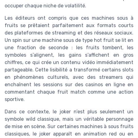
occuper chaque niche de volatilité.
Les éditeurs ont compris que ces machines sous à
fruits se prêtaient parfaitement aux formats courts
des plateformes de streaming et des réseaux sociaux.
Un spin sur une machine sous de type hot fruit se lit en
une fraction de seconde : les fruits tombent, les
symboles s’alignent, les gains s’affichent en gros
chiffres, ce qui crée un contenu vidéo immédiatement
partageable. Cette lisibilité a transformé certains slots
en phénomènes culturels, avec des streamers qui
enchaînent les sessions sur des casinos en ligne en
commentant chaque fruit match comme une action
sportive.
Dans ce contexte, le joker n’est plus seulement un
symbole wild classique, mais un véritable personnage
de mise en scène. Sur certaines machines à sous fruits
classiques, le joker apparaît en animation red ou en