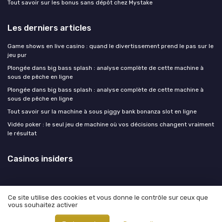
Tout savoir sur les bonus sans dépôt chez Mystake
Les derniers articles
Game shows en live casino : quand le divertissement prend le pas sur le
jeu pur
Plongée dans big bass splash : analyse complète de cette machine à
sous de pêche en ligne
Plongée dans big bass splash : analyse complète de cette machine à
sous de pêche en ligne
Tout savoir sur la machine à sous piggy bank bonanza slot en ligne
Vidéo poker : le seul jeu de machine où vos décisions changent vraiment
le résultat
Casinos insiders
Ce site utilise des cookies et vous donne le contrôle sur ceux que
vous souhaitez activer
Mentions légales
Politique de confidentialité
© Casinos insiders 2026