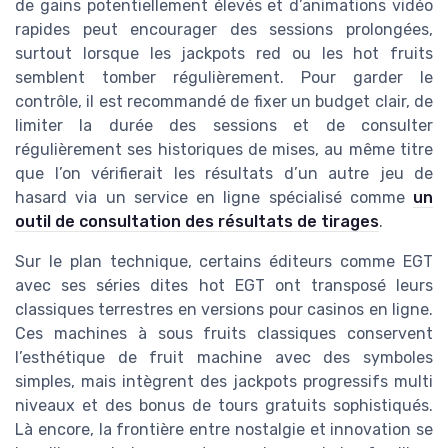
de gains potentiellement élevés et d’animations vidéo
rapides peut encourager des sessions prolongées,
surtout lorsque les jackpots red ou les hot fruits
semblent tomber régulièrement. Pour garder le
contrôle, il est recommandé de fixer un budget clair, de
limiter la durée des sessions et de consulter
régulièrement ses historiques de mises, au même titre
que l’on vérifierait les résultats d’un autre jeu de
hasard via un service en ligne spécialisé comme
un
outil de consultation des résultats de tirages
.
Sur le plan technique, certains éditeurs comme EGT
avec ses séries dites hot EGT ont transposé leurs
classiques terrestres en versions pour casinos en ligne.
Ces machines à sous fruits classiques conservent
l’esthétique de fruit machine avec des symboles
simples, mais intègrent des jackpots progressifs multi
niveaux et des bonus de tours gratuits sophistiqués.
Là encore, la frontière entre nostalgie et innovation se