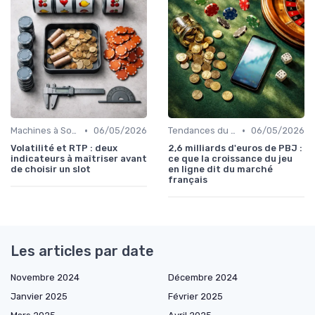
•
•
Machines à Sous
06/05/2026
Tendances du Marché
06/05/2026
Volatilité et RTP : deux
2,6 milliards d'euros de PBJ :
indicateurs à maîtriser avant
ce que la croissance du jeu
de choisir un slot
en ligne dit du marché
français
Les articles par date
Novembre 2024
Décembre 2024
Janvier 2025
Février 2025