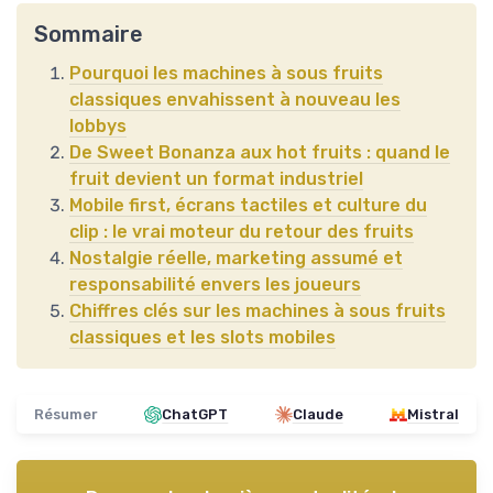
Sommaire
Pourquoi les machines à sous fruits
classiques envahissent à nouveau les
lobbys
De Sweet Bonanza aux hot fruits : quand le
fruit devient un format industriel
Mobile first, écrans tactiles et culture du
clip : le vrai moteur du retour des fruits
Nostalgie réelle, marketing assumé et
responsabilité envers les joueurs
Chiffres clés sur les machines à sous fruits
classiques et les slots mobiles
Résumer
ChatGPT
Claude
Mistral