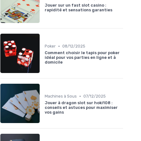
Jouer sur un fast slot casino :
rapidité et sensations garanties
•
Poker
08/12/2025
Comment choisir le tapis pour poker
idéal pour vos parties en ligne et à
domicile
•
Machines à Sous
07/12/2025
Jouer à dragon slot sur hoki108 :
conseils et astuces pour maximiser
vos gains