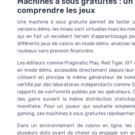
Machines à sous gratuites : un
comprendre les jeux
Une machine à sous gratuite permet de tester u
versions démo, les mises sont virtuelles mais les mé
qui en fait un excellent terrain d’apprentissage po
différents jeux de casino en mode démo, analyser l
rouleaux sans pression financière.
Les éditeurs comme Pragmatic Play, Red Tiger, IGT
en mode démo, accessible directement depuis leur s
utilisent en principe le même générateur de nomb
certifié par des laboratoires indépendants comme 
rapports de conformité publiés par les opérateurs. C
des gains suivent la même distribution statistiq
monétaire. Pour un joueur qui souhaite simple
gaming, ces machines à sous gratuites représenten
Dans un environnement de casino en ligne, les 
plusieurs slots avant de choisir où engager son a