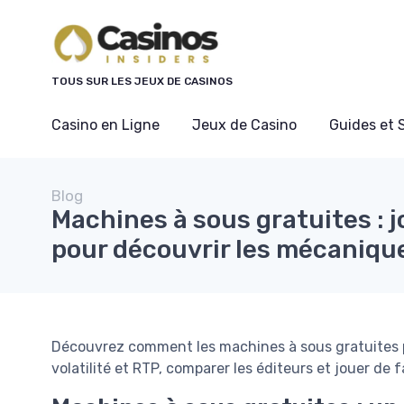
Panneau de gestion des cookies
TOUS SUR LES JEUX DE CASINOS
Casino en Ligne
Jeux de Casino
Guides et 
Blog
Machines à sous gratuites : j
pour découvrir les mécaniqu
Découvrez comment les machines à sous gratuites p
volatilité et RTP, comparer les éditeurs et jouer de 