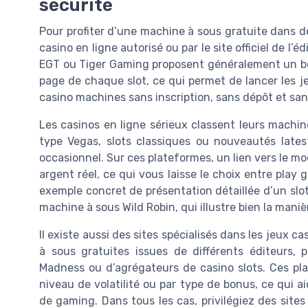
sécurité
Pour profiter d’une machine à sous gratuite dans de
casino en ligne autorisé ou par le site officiel de l’
EGT ou Tiger Gaming proposent généralement un b
page de chaque slot, ce qui permet de lancer les j
casino machines sans inscription, sans dépôt et sa
Les casinos en ligne sérieux classent leurs machin
type Vegas, slots classiques ou nouveautés lates
occasionnel. Sur ces plateformes, un lien vers le 
argent réel, ce qui vous laisse le choix entre play 
exemple concret de présentation détaillée d’un slo
machine à sous Wild Robin, qui illustre bien la mani
Il existe aussi des sites spécialisés dans les jeux 
à sous gratuites issues de différents éditeurs
Madness ou d’agrégateurs de casino slots. Ces pla
niveau de volatilité ou par type de bonus, ce qui ai
de gaming. Dans tous les cas, privilégiez des sites