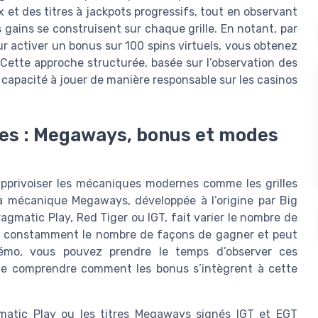
 et des titres à jackpots progressifs, tout en observant
ains se construisent sur chaque grille. En notant, par
 activer un bonus sur 100 spins virtuels, vous obtenez
 Cette approche structurée, basée sur l’observation des
 capacité à jouer de manière responsable sur les casinos
es : Megaways, bonus et modes
apprivoiser les mécaniques modernes comme les grilles
a mécanique Megaways, développée à l’origine par Big
gmatic Play, Red Tiger ou IGT, fait varier le nombre de
ie constamment le nombre de façons de gagner et peut
émo, vous pouvez prendre le temps d’observer ces
de comprendre comment les bonus s’intègrent à cette
atic Play ou les titres Megaways signés IGT et EGT