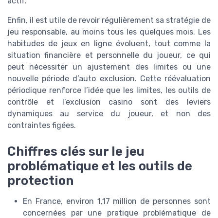
actif.
Enfin, il est utile de revoir régulièrement sa stratégie de
jeu responsable, au moins tous les quelques mois. Les
habitudes de jeux en ligne évoluent, tout comme la
situation financière et personnelle du joueur, ce qui
peut nécessiter un ajustement des limites ou une
nouvelle période d’auto exclusion. Cette réévaluation
périodique renforce l’idée que les limites, les outils de
contrôle et l’exclusion casino sont des leviers
dynamiques au service du joueur, et non des
contraintes figées.
Chiffres clés sur le jeu
problématique et les outils de
protection
En France, environ 1,17 million de personnes sont
concernées par une pratique problématique de