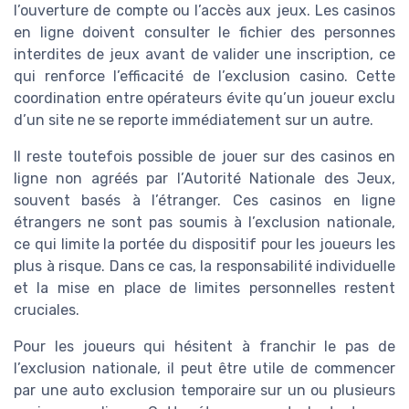
l’ouverture de compte ou l’accès aux jeux. Les casinos
en ligne doivent consulter le fichier des personnes
interdites de jeux avant de valider une inscription, ce
qui renforce l’efficacité de l’exclusion casino. Cette
coordination entre opérateurs évite qu’un joueur exclu
d’un site ne se reporte immédiatement sur un autre.
Il reste toutefois possible de jouer sur des casinos en
ligne non agréés par l’Autorité Nationale des Jeux,
souvent basés à l’étranger. Ces casinos en ligne
étrangers ne sont pas soumis à l’exclusion nationale,
ce qui limite la portée du dispositif pour les joueurs les
plus à risque. Dans ce cas, la responsabilité individuelle
et la mise en place de limites personnelles restent
cruciales.
Pour les joueurs qui hésitent à franchir le pas de
l’exclusion nationale, il peut être utile de commencer
par une auto exclusion temporaire sur un ou plusieurs