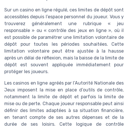
Sur un casino en ligne régulé, ces limites de dépôt sont
accessibles depuis l’espace personnel du joueur. Vous y
trouverez généralement une rubrique « jeu
responsable » ou « contrôle des jeux en ligne », où il
est possible de paramétrer une limitation volontaire de
dépôt pour toutes les périodes souhaitées. Cette
limitation volontaire peut être ajustée à la hausse
après un délai de réflexion, mais la baisse de la limite de
dépôt est souvent appliquée immédiatement pour
protéger les joueurs.
Les casinos en ligne agréés par l’Autorité Nationale des
Jeux imposent la mise en place d’outils de contrôle,
notamment la limite de dépôt et parfois la limite de
mise ou de perte. Chaque joueur responsable peut ainsi
définir des limites adaptées à sa situation financière,
en tenant compte de ses autres dépenses et de la
durée de ses loisirs. Cette logique de contrôle