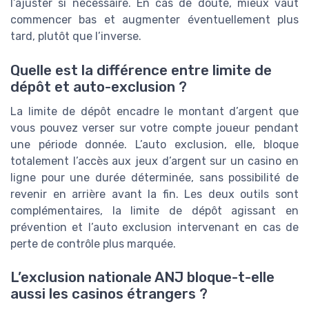
l’ajuster si nécessaire. En cas de doute, mieux vaut
commencer bas et augmenter éventuellement plus
tard, plutôt que l’inverse.
Quelle est la différence entre limite de
dépôt et auto-exclusion ?
La limite de dépôt encadre le montant d’argent que
vous pouvez verser sur votre compte joueur pendant
une période donnée. L’auto exclusion, elle, bloque
totalement l’accès aux jeux d’argent sur un casino en
ligne pour une durée déterminée, sans possibilité de
revenir en arrière avant la fin. Les deux outils sont
complémentaires, la limite de dépôt agissant en
prévention et l’auto exclusion intervenant en cas de
perte de contrôle plus marquée.
L’exclusion nationale ANJ bloque-t-elle
aussi les casinos étrangers ?