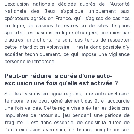
L’exclusion nationale décidée auprès de l’Autorité
Nationale des Jeux s’applique uniquement aux
opérateurs agréés en France, qu’il s’agisse de casinos
en ligne, de casinos terrestres ou de sites de paris
sportifs. Les casinos en ligne étrangers, licenciés par
d’autres juridictions, ne sont pas tenus de respecter
cette interdiction volontaire. Il reste donc possible d’y
accéder techniquement, ce qui impose une vigilance
personnelle renforcée.
Peut-on réduire la durée d’une auto-
exclusion une fois qu’elle est activée ?
Sur les casinos en ligne régulés, une auto exclusion
temporaire ne peut généralement pas être raccourcie
une fois validée. Cette règle vise à éviter les décisions
impulsives de retour au jeu pendant une période de
fragilité. Il est donc essentiel de choisir la durée de
l’auto exclusion avec soin, en tenant compte de son