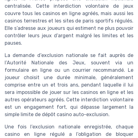
centralisée. Cette interdiction volontaire de jeux
couvre tous les casinos en ligne agréés, mais aussi les
casinos terrestres et les sites de paris sportifs régulés.
Elle s’adresse aux joueurs qui estiment ne plus pouvoir
contrôler leurs jeux d’argent malgré les limites et les
pauses.
La demande d’exclusion nationale se fait auprès de
l’Autorité Nationale des Jeux, souvent via un
formulaire en ligne ou un courrier recommandé. Le
joueur choisit une durée minimale, généralement
comprise entre un et trois ans, pendant laquelle il lui
sera impossible de jouer sur les casinos en ligne et les
autres opérateurs agréés. Cette interdiction volontaire
est un engagement fort, qui dépasse largement la
simple limite de dépôt casino auto-exclusion.
Une fois l’exclusion nationale enregistrée, chaque
casino en ligne régulé a l’obligation de bloquer