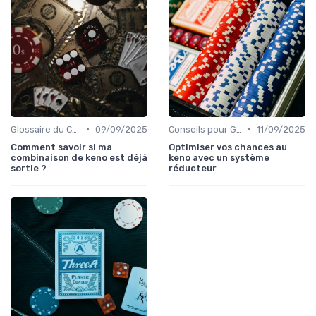
•
•
Glossaire du Casino
09/09/2025
Conseils pour Gagner
11/09/2025
Comment savoir si ma
Optimiser vos chances au
combinaison de keno est déjà
keno avec un système
sortie ?
réducteur