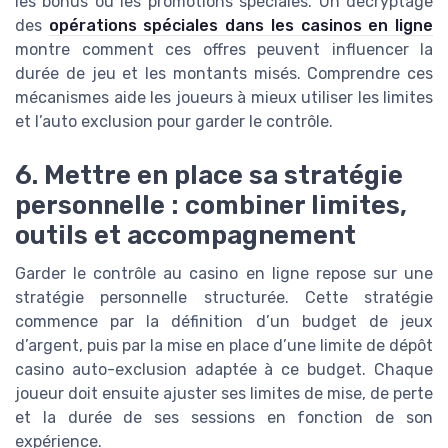
les bonus ou les promotions spéciales. Un décryptage
des
opérations spéciales dans les casinos en ligne
montre comment ces offres peuvent influencer la
durée de jeu et les montants misés. Comprendre ces
mécanismes aide les joueurs à mieux utiliser les limites
et l’auto exclusion pour garder le contrôle.
6. Mettre en place sa stratégie
personnelle : combiner limites,
outils et accompagnement
Garder le contrôle au casino en ligne repose sur une
stratégie personnelle structurée. Cette stratégie
commence par la définition d’un budget de jeux
d’argent, puis par la mise en place d’une limite de dépôt
casino auto-exclusion adaptée à ce budget. Chaque
joueur doit ensuite ajuster ses limites de mise, de perte
et la durée de ses sessions en fonction de son
expérience.