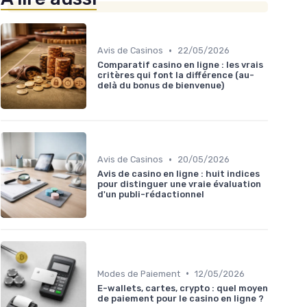
•
Avis de Casinos
22/05/2026
Comparatif casino en ligne : les vrais
critères qui font la différence (au-
delà du bonus de bienvenue)
•
Avis de Casinos
20/05/2026
Avis de casino en ligne : huit indices
pour distinguer une vraie évaluation
d'un publi-rédactionnel
•
Modes de Paiement
12/05/2026
E-wallets, cartes, crypto : quel moyen
de paiement pour le casino en ligne ?