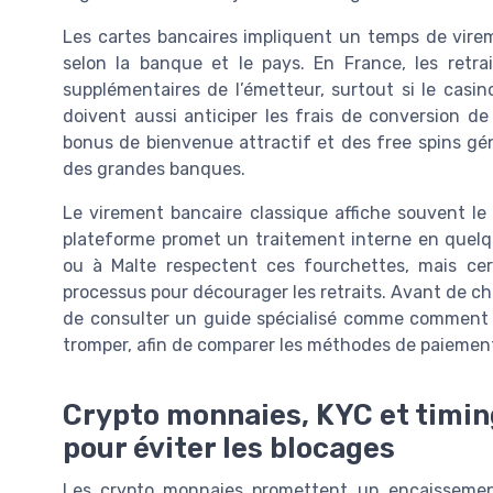
Les cartes bancaires impliquent un temps de virem
selon la banque et le pays. En France, les retra
supplémentaires de l’émetteur, surtout si le casin
doivent aussi anticiper les frais de conversion de
bonus de bienvenue attractif et des free spins gén
des grandes banques.
Le virement bancaire classique affiche souvent le 
plateforme promet un traitement interne en quelq
ou à Malte respectent ces fourchettes, mais cert
processus pour décourager les retraits. Avant de choi
de consulter un guide spécialisé comme comment ch
tromper, afin de comparer les méthodes de paiement e
Crypto monnaies, KYC et timing 
pour éviter les blocages
Les crypto monnaies promettent un encaissement