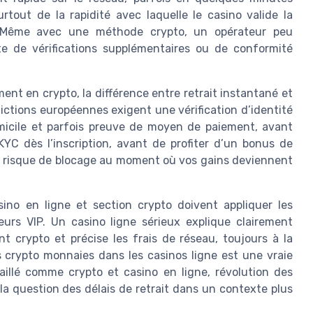
rtout de la rapidité avec laquelle le casino valide la
s. Même avec une méthode crypto, un opérateur peu
te de vérifications supplémentaires ou de conformité
ent en crypto, la différence entre retrait instantané et
idictions européennes exigent une vérification d’identité
domicile et parfois preuve de moyen de paiement, avant
e KYC dès l’inscription, avant de profiter d’un bonus de
le risque de blocage au moment où vos gains deviennent
sino en ligne et section crypto doivent appliquer les
rs VIP. Un casino ligne sérieux explique clairement
rypto et précise les frais de réseau, toujours à la
s crypto monnaies dans les casinos ligne est une vraie
illé comme crypto et casino en ligne, révolution des
a question des délais de retrait dans un contexte plus