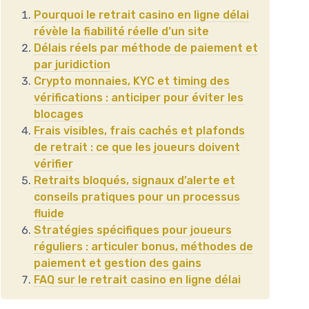
Pourquoi le retrait casino en ligne délai
révèle la fiabilité réelle d’un site
Délais réels par méthode de paiement et
par juridiction
Crypto monnaies, KYC et timing des
vérifications : anticiper pour éviter les
blocages
Frais visibles, frais cachés et plafonds
de retrait : ce que les joueurs doivent
vérifier
Retraits bloqués, signaux d’alerte et
conseils pratiques pour un processus
fluide
Stratégies spécifiques pour joueurs
réguliers : articuler bonus, méthodes de
paiement et gestion des gains
FAQ sur le retrait casino en ligne délai