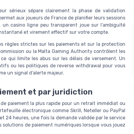
ur sérieux sépare clairement la phase de validation
permet aux joueurs de France de planifier leurs sessions
, un casino ligne peu transparent joue sur l’ambiguïté
nstantané et virement effectif sur votre compte.
s règles strictes sur les paiements et sur la protection
ommission ou la Malta Gaming Authority contrôlent les
, ce qui limite les abus sur les délais de versement. Un
ratifs ou les politiques de reverse withdrawal pour vous
me un signal d’alerte majeur.
iement et par juridiction
 de paiement la plus rapide pour un retrait immédiat ou
tefeuille électronique comme Skrill, Neteller ou PayPal
t 24 heures, une fois la demande validée par le service
ces solutions de paiement numériques lorsque vous jouez