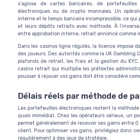
s’agisse de cartes bancaires, de portefeuilles
électroniques ou de crypto monnaies. Un opérate
interne et le temps bancaire incompressible, ce qui 
et leurs dépôts retraits avec méthode. À l’inverse
entre approbation interne, retrait annoncé comme i
Dans les casinos ligne régulés, la licence impose de
des joueurs. Des autorités comme la UK Gambling C
plafonds de retrait, les frais et la gestion du KYC
casino retrait qui multiplie les prétextes administ
pousser à rejouer vos gains doit être considéré com
Délais réels par méthode de pa
Les portefeuilles électroniques restent la méthode
quasi immédiat. Chez les opérateurs sérieux, un por
permet généralement de recevoir ses gains entre 0 e
client. Pour optimiser vos gains, privilégiez donc 
régulièrement à des jeux de stratégie.