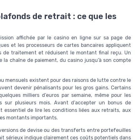
plafonds de retrait : ce que les
ission affichée par le casino en ligne sur sa page de
ques et les processeurs de cartes bancaires appliquent
ps de traitement et réduisent le montant final reçu. Un
de la chaîne de paiement, du casino jusqu’à son compte
u mensuels existent pour des raisons de lutte contre le
uvent devenir pénalisants pour les gros gains. Certains
 quelques milliers d’euros par semaine, même pour les
ns sur plusieurs mois. Avant d’accepter un bonus de
 essentiel de lire les conditions liées aux retraits, aux
 des montants importants.
ersions de devise ou des transferts entre portefeuilles
it sérieux indique clairement ces coûts potentiels dans