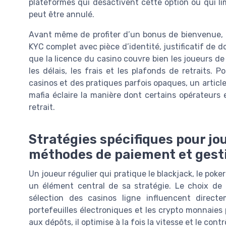
plateformes qui désactivent cette option ou qui li
peut être annulé.
Avant même de profiter d’un bonus de bienvenue, d
KYC complet avec pièce d’identité, justificatif de 
que la licence du casino couvre bien les joueurs d
les délais, les frais et les plafonds de retraits.
casinos et des pratiques parfois opaques, un articl
mafia éclaire la manière dont certains opérateur
retrait.
Stratégies spécifiques pour jou
méthodes de paiement et gesti
Un joueur régulier qui pratique le blackjack, le poke
un élément central de sa stratégie. Le choix de
sélection des casinos ligne influencent directem
portefeuilles électroniques et les crypto monnaies p
aux dépôts, il optimise à la fois la vitesse et le contr