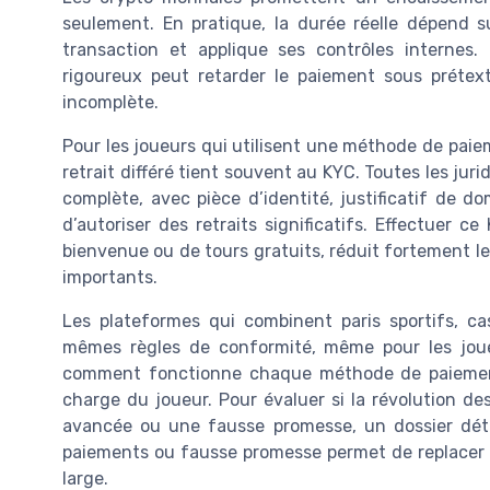
seulement. En pratique, la durée réelle dépend su
transaction et applique ses contrôles interne
rigoureux peut retarder le paiement sous prétex
incomplète.
Pour les joueurs qui utilisent une méthode de paiem
retrait différé tient souvent au KYC. Toutes les jur
complète, avec pièce d’identité, justificatif de 
d’autoriser des retraits significatifs. Effectuer c
bienvenue ou de tours gratuits, réduit fortement 
importants.
Les plateformes qui combinent paris sportifs, ca
mêmes règles de conformité, même pour les joueu
comment fonctionne chaque méthode de paiement c
charge du joueur. Pour évaluer si la révolution de
avancée ou une fausse promesse, un dossier déta
paiements ou fausse promesse permet de replacer l
large.