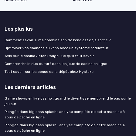
Les plus lus
Comment savoir si ma combinaison de keno est déjà sortie ?
Optimiser vos chances au keno avec un système réducteur
Avis sur le casino Jeton Rouge : Ce qu'il faut savoir
Comprendre le duo du turf dans les jeux de casino en ligne
Tout savoir sur les bonus sans dépôt chez Mystake
Les derniers articles
Game shows en live casino : quand le divertissement prend le pas sur le
jeu pur
Plongée dans big bass splash : analyse complète de cette machine à
sous de pêche en ligne
Plongée dans big bass splash : analyse complète de cette machine à
sous de pêche en ligne