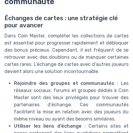
communauté
Échanges de cartes : une stratégie clé
pour avancer
Dans Coin Master, compléter les collections de cartes
est essentiel pour progresser rapidement et débloquer
des bonus précieux. Cependant, il est fréquent de se
retrouver avec des doublons ou de manquer certaines
cartes rares. L’échange de cartes avec d’autres joueurs
devient alors une solution incontournable.
Rejoindre des groupes et communautés
: Les
réseaux sociaux, forums et groupes dédiés à Coin
Master sont des lieux privilégiés pour trouver des
partenaires d’échange. Ces communautés
facilitent la mise en relation avec des joueurs du
même niveau ou ayant des besoins similaires.
Utiliser les liens d’échange
: Certains sites et