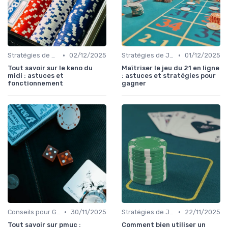
•
•
Stratégies de Jeux
02/12/2025
Stratégies de Jeux
01/12/2025
Tout savoir sur le keno du
Maîtriser le jeu du 21 en ligne
midi : astuces et
: astuces et stratégies pour
fonctionnement
gagner
•
•
Conseils pour Gagner
30/11/2025
Stratégies de Jeux
22/11/2025
Tout savoir sur pmuc :
Comment bien utiliser un