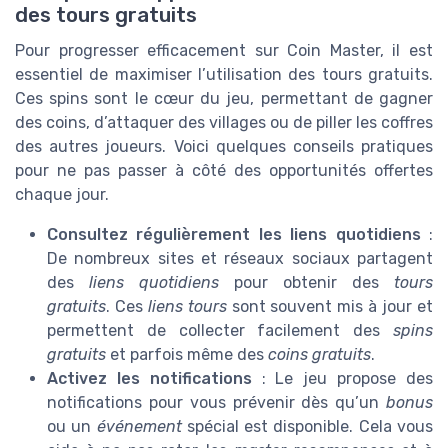
des tours gratuits
Pour progresser efficacement sur Coin Master, il est
essentiel de maximiser l’utilisation des tours gratuits.
Ces spins sont le cœur du jeu, permettant de gagner
des coins, d’attaquer des villages ou de piller les coffres
des autres joueurs. Voici quelques conseils pratiques
pour ne pas passer à côté des opportunités offertes
chaque jour.
Consultez régulièrement les liens quotidiens
:
De nombreux sites et réseaux sociaux partagent
des
liens quotidiens
pour obtenir des
tours
gratuits
. Ces
liens tours
sont souvent mis à jour et
permettent de collecter facilement des
spins
gratuits
et parfois même des
coins gratuits
.
Activez les notifications
: Le jeu propose des
notifications pour vous prévenir dès qu’un
bonus
ou un
événement
spécial est disponible. Cela vous