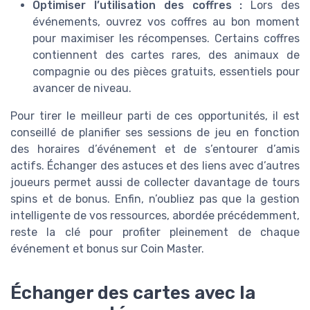
Optimiser l’utilisation des coffres :
Lors des
événements, ouvrez vos coffres au bon moment
pour maximiser les récompenses. Certains coffres
contiennent des cartes rares, des animaux de
compagnie ou des pièces gratuits, essentiels pour
avancer de niveau.
Pour tirer le meilleur parti de ces opportunités, il est
conseillé de planifier ses sessions de jeu en fonction
des horaires d’événement et de s’entourer d’amis
actifs. Échanger des astuces et des liens avec d’autres
joueurs permet aussi de collecter davantage de tours
spins et de bonus. Enfin, n’oubliez pas que la gestion
intelligente de vos ressources, abordée précédemment,
reste la clé pour profiter pleinement de chaque
événement et bonus sur Coin Master.
Échanger des cartes avec la