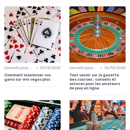
•
•
Conseils pour Gagner
07/12/2025
Conseils pour Gagner
06/12/2025
Comment maximiser vos
Tout savoir sur la gazette
gains sur win vegas plus
des courses : conseils et
astuces pour les amateurs
de jeux en ligne