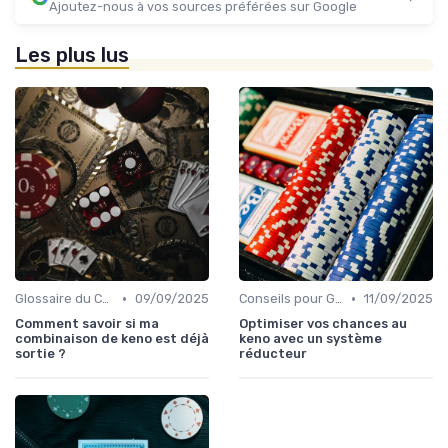
Ajoutez-nous à vos sources préférées sur Google
Les plus lus
•
•
Glossaire du Casino
09/09/2025
Conseils pour Gagner
11/09/2025
Comment savoir si ma
Optimiser vos chances au
combinaison de keno est déjà
keno avec un système
sortie ?
réducteur