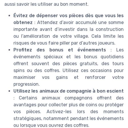
aussi savoir les utiliser au bon moment.
Évitez de dépenser vos pièces dès que vous les
obtenez
: Attendez d’avoir accumulé une somme
importante avant d’investir dans la construction
ou l’amélioration de votre village. Cela limite les
risques de vous faire piller par d’autres joueurs.
Profitez des bonus et événements
: Les
événements spéciaux et les bonus quotidiens
offrent souvent des pièces gratuits, des tours
spins ou des coffres. Utilisez ces occasions pour
maximiser vos gains et renforcer votre
progression.
Utilisez les animaux de compagnie à bon escient
: Certains animaux compagnons offrent des
avantages pour collecter plus de coins ou protéger
vos pièces. Activez-les lors des moments
stratégiques, notamment pendant les événements
ou lorsque vous ouvrez des coffres.