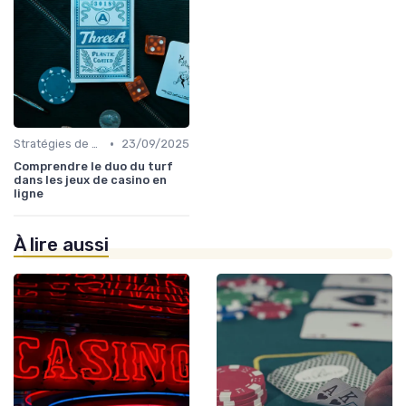
•
Stratégies de Jeux
23/09/2025
Comprendre le duo du turf
dans les jeux de casino en
ligne
À lire aussi