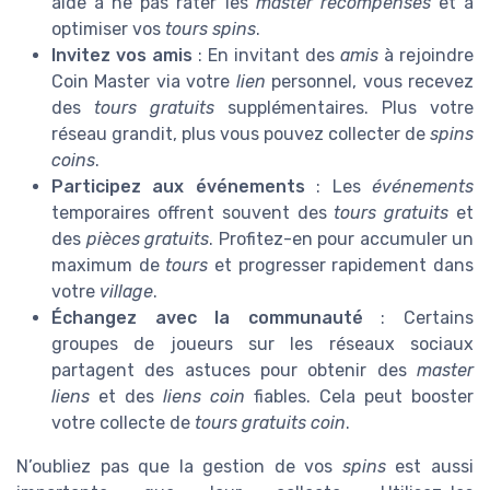
aide à ne pas rater les
master recompenses
et à
optimiser vos
tours spins
.
Invitez vos amis
: En invitant des
amis
à rejoindre
Coin Master via votre
lien
personnel, vous recevez
des
tours gratuits
supplémentaires. Plus votre
réseau grandit, plus vous pouvez collecter de
spins
coins
.
Participez aux événements
: Les
événements
temporaires offrent souvent des
tours gratuits
et
des
pièces gratuits
. Profitez-en pour accumuler un
maximum de
tours
et progresser rapidement dans
votre
village
.
Échangez avec la communauté
: Certains
groupes de joueurs sur les réseaux sociaux
partagent des astuces pour obtenir des
master
liens
et des
liens coin
fiables. Cela peut booster
votre collecte de
tours gratuits coin
.
N’oubliez pas que la gestion de vos
spins
est aussi