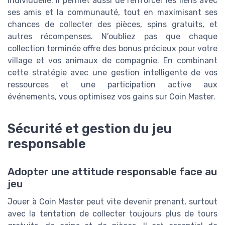
individuelle. Il permet aussi de renforcer les liens avec
ses amis et la communauté, tout en maximisant ses
chances de collecter des pièces, spins gratuits, et
autres récompenses. N’oubliez pas que chaque
collection terminée offre des bonus précieux pour votre
village et vos animaux de compagnie. En combinant
cette stratégie avec une gestion intelligente de vos
ressources et une participation active aux
événements, vous optimisez vos gains sur Coin Master.
Sécurité et gestion du jeu
responsable
Adopter une attitude responsable face au
jeu
Jouer à Coin Master peut vite devenir prenant, surtout
avec la tentation de collecter toujours plus de tours