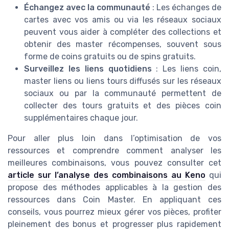
Échangez avec la communauté
: Les échanges de
cartes avec vos amis ou via les réseaux sociaux
peuvent vous aider à compléter des collections et
obtenir des master récompenses, souvent sous
forme de coins gratuits ou de spins gratuits.
Surveillez les liens quotidiens
: Les liens coin,
master liens ou liens tours diffusés sur les réseaux
sociaux ou par la communauté permettent de
collecter des tours gratuits et des pièces coin
supplémentaires chaque jour.
Pour aller plus loin dans l’optimisation de vos
ressources et comprendre comment analyser les
meilleures combinaisons, vous pouvez consulter cet
article sur l’analyse des combinaisons au Keno
qui
propose des méthodes applicables à la gestion des
ressources dans Coin Master. En appliquant ces
conseils, vous pourrez mieux gérer vos pièces, profiter
pleinement des bonus et progresser plus rapidement