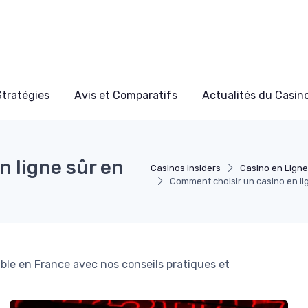
Stratégies
Avis et Comparatifs
Actualités du Casin
 ligne sûr en
Casinos insiders
Casino en Ligne
Comment choisir un casino en li
ble en France avec nos conseils pratiques et