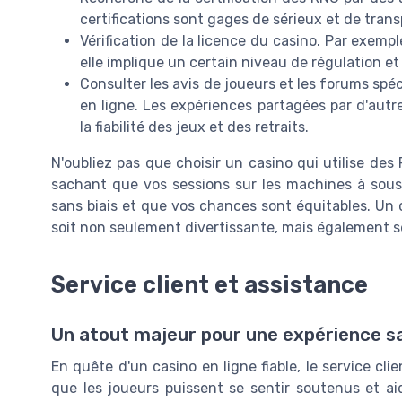
certifications sont gages de sérieux et de tran
Vérification de la licence du casino. Par exemp
elle implique un certain niveau de régulation et
Consulter les avis de joueurs et les forums spéc
en ligne. Les expériences partagées par d'autr
la fiabilité des jeux et des retraits.
N'oubliez pas que choisir un casino qui utilise des
sachant que vos sessions sur les machines à sous,
sans biais et que vos chances sont équitables. Un ca
soit non seulement divertissante, mais également sé
Service client et assistance
Un atout majeur pour une expérience s
En quête d'un casino en ligne fiable, le service clien
que les joueurs puissent se sentir soutenus et a