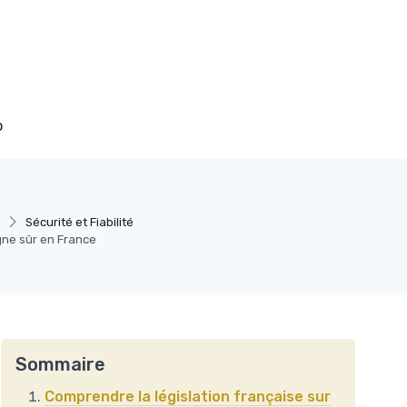
o
Sécurité et Fiabilité
gne sûr en France
Sommaire
Comprendre la législation française sur