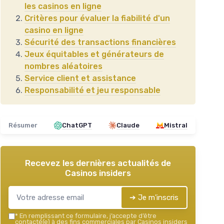
les casinos en ligne
Critères pour évaluer la fiabilité d'un
casino en ligne
Sécurité des transactions financières
Jeux équitables et générateurs de
nombres aléatoires
Service client et assistance
Responsabilité et jeu responsable
Résumer
ChatGPT
Claude
Mistral
Recevez les dernières actualités de
Casinos insiders
➔ Je m'inscris
*
En remplissant ce formulaire, j’accepte d’être
contacté(e) à des fins commerciales par Casinos insiders