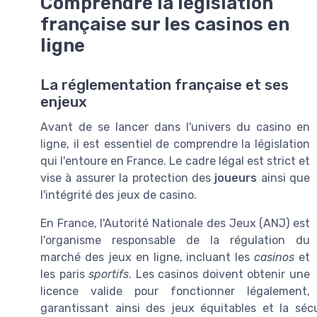
Comprendre la législation
française sur les casinos en
ligne
La réglementation française et ses
enjeux
Avant de se lancer dans l'univers du casino en
ligne, il est essentiel de comprendre la législation
qui l'entoure en France. Le cadre légal est strict et
vise à assurer la protection des
joueurs
ainsi que
l'intégrité des jeux de casino.
En France, l'Autorité Nationale des Jeux (ANJ) est
l'organisme responsable de la régulation du
marché des jeux en ligne, incluant les
casinos
et
les paris
sportifs
. Les casinos doivent obtenir une
licence valide pour fonctionner légalement,
garantissant ainsi des jeux équitables et la séc