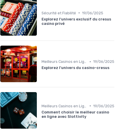
•
Sécurité et Fiabilité
19/06/2025
Explorez l'univers exclusif du cresus
casino privé
•
Meilleurs Casinos en Ligne
19/06/2025
Explorez l'univers du casino-cresus
•
Meilleurs Casinos en Ligne
19/06/2025
Comment choisir le meilleur casino
en ligne avec Slottivity