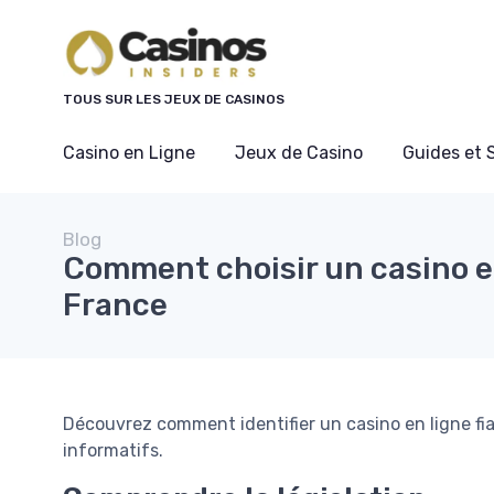
Panneau de gestion des cookies
TOUS SUR LES JEUX DE CASINOS
Casino en Ligne
Jeux de Casino
Guides et 
Blog
Comment choisir un casino en
France
Découvrez comment identifier un casino en ligne fia
informatifs.