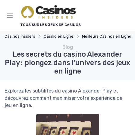
Panneau de gestion des cookies
TOUS SUR LES JEUX DE CASINOS
Casinos insiders
Casino en Ligne
Meilleurs Casinos en Ligne
Blog
Les secrets du casino Alexander
Play : plongez dans l'univers des jeux
en ligne
Explorez les subtilités du casino Alexander Play et
découvrez comment maximiser votre expérience de
jeu en ligne.