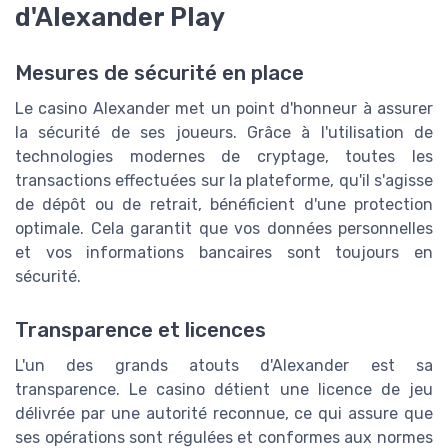
d'Alexander Play
Mesures de sécurité en place
Le casino Alexander met un point d'honneur à assurer
la sécurité de ses joueurs. Grâce à l'utilisation de
technologies modernes de cryptage, toutes les
transactions effectuées sur la plateforme, qu'il s'agisse
de dépôt ou de retrait, bénéficient d'une protection
optimale. Cela garantit que vos données personnelles
et vos informations bancaires sont toujours en
sécurité.
Transparence et licences
L'un des grands atouts d'Alexander est sa
transparence. Le casino détient une licence de jeu
délivrée par une autorité reconnue, ce qui assure que
ses opérations sont régulées et conformes aux normes