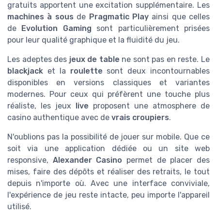
gratuits apportent une excitation supplémentaire. Les
machines à sous
de
Pragmatic Play
ainsi que celles
de
Evolution Gaming
sont particulièrement prisées
pour leur qualité graphique et la fluidité du jeu.
Les adeptes des
jeux de table
ne sont pas en reste. Le
blackjack
et la
roulette
sont deux incontournables
disponibles en versions classiques et variantes
modernes. Pour ceux qui préfèrent une touche plus
réaliste, les jeux
live
proposent une atmosphere de
casino authentique avec de
vrais croupiers
.
N'oublions pas la possibilité de jouer sur mobile. Que ce
soit via une application dédiée ou un site web
responsive,
Alexander Casino
permet de placer des
mises, faire des dépôts et réaliser des retraits, le tout
depuis n'importe où. Avec une interface conviviale,
l'expérience de jeu reste intacte, peu importe l'appareil
utilisé.