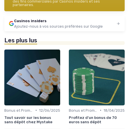
des fins commerciales par Casinos insiders et ses
partenaires.
Casinos insiders
Ajoutez-nous à vos sources préférées sur Google
Les plus lus
•
•
Bonus et Promotions
12/06/2025
Bonus et Promotions
18/04/2025
Tout savoir sur les bonus
Profitez d'un bonus de 70
sans dépôt chez Mystake
euros sans dépôt