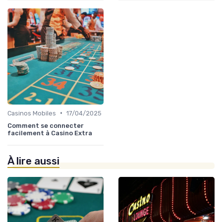
•
Casinos Mobiles
17/04/2025
Comment se connecter
facilement à Casino Extra
À lire aussi