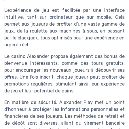
L'expérience de jeu est facilitée par une interface
intuitive, tant sur ordinateur que sur mobile. Cela
permet aux joueurs de profiter d'une vaste gamme de
jeux, de la roulette aux machines à sous, en passant
par le blackjack, tous optimisés pour une expérience en
argent réel.
Le casino Alexander propose également des bonus de
bienvenue intéressants, comme des tours gratuits,
pour encourager les nouveaux joueurs à découvrir ses
offres. Une fois inscrit, chaque joueur peut profiter de
promotions régulières, stimulant ainsi leur
expérience
de jeu et leur potentiel de gains.
En matière de sécurité, Alexander Play met un point
d'honneur à protéger les informations personnelles et
financières de ses joueurs. Les méthodes de retrait et
de dépôt sont diverses, allant du virement bancaire