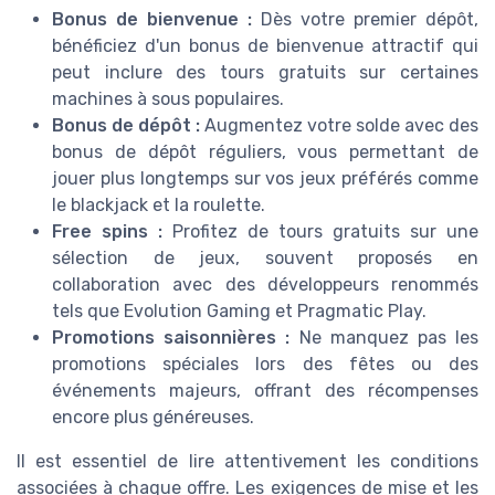
Bonus de bienvenue :
Dès votre premier dépôt,
bénéficiez d'un bonus de bienvenue attractif qui
peut inclure des tours gratuits sur certaines
machines à sous populaires.
Bonus de dépôt :
Augmentez votre solde avec des
bonus de dépôt réguliers, vous permettant de
jouer plus longtemps sur vos jeux préférés comme
le blackjack et la roulette.
Free spins :
Profitez de tours gratuits sur une
sélection de jeux, souvent proposés en
collaboration avec des développeurs renommés
tels que Evolution Gaming et Pragmatic Play.
Promotions saisonnières :
Ne manquez pas les
promotions spéciales lors des fêtes ou des
événements majeurs, offrant des récompenses
encore plus généreuses.
Il est essentiel de lire attentivement les conditions
associées à chaque offre. Les exigences de mise et les