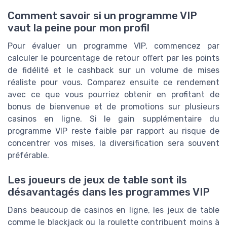
Comment savoir si un programme VIP
vaut la peine pour mon profil
Pour évaluer un programme VIP, commencez par
calculer le pourcentage de retour offert par les points
de fidélité et le cashback sur un volume de mises
réaliste pour vous. Comparez ensuite ce rendement
avec ce que vous pourriez obtenir en profitant de
bonus de bienvenue et de promotions sur plusieurs
casinos en ligne. Si le gain supplémentaire du
programme VIP reste faible par rapport au risque de
concentrer vos mises, la diversification sera souvent
préférable.
Les joueurs de jeux de table sont ils
désavantagés dans les programmes VIP
Dans beaucoup de casinos en ligne, les jeux de table
comme le blackjack ou la roulette contribuent moins à