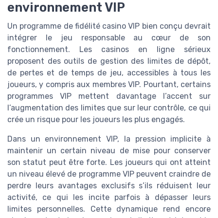
environnement VIP
Un programme de fidélité casino VIP bien conçu devrait
intégrer le jeu responsable au cœur de son
fonctionnement. Les casinos en ligne sérieux
proposent des outils de gestion des limites de dépôt,
de pertes et de temps de jeu, accessibles à tous les
joueurs, y compris aux membres VIP. Pourtant, certains
programmes VIP mettent davantage l’accent sur
l’augmentation des limites que sur leur contrôle, ce qui
crée un risque pour les joueurs les plus engagés.
Dans un environnement VIP, la pression implicite à
maintenir un certain niveau de mise pour conserver
son statut peut être forte. Les joueurs qui ont atteint
un niveau élevé de programme VIP peuvent craindre de
perdre leurs avantages exclusifs s’ils réduisent leur
activité, ce qui les incite parfois à dépasser leurs
limites personnelles. Cette dynamique rend encore