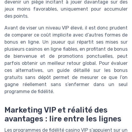
devenir un piège incitant à jouer davantage sur des
jeux moins favorables, uniquement pour accumuler
des points.
Avant de viser un niveau VIP élevé, il est donc prudent
de comparer ce coût implicite avec d’autres formes de
bonus en ligne. Un joueur qui répartit ses mises sur
plusieurs casinos en ligne fiables, en profitant de bonus
de bienvenue et de promotions ponctuelles, peut
parfois obtenir un meilleur retour global. Pour évaluer
ces alternatives, un guide détaillé sur les bonus
gratuits sans dépôt permet de mesurer ce que l’on
gagne réellement sans s’enfermer dans un seul
programme de fidélité.
Marketing VIP et réalité des
avantages : lire entre les lignes
Les programmes de fidélité casino VIP s’appuient sur un