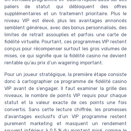
paliers de statut qui débloquent des offres
supplémentaires et un traitement prioritaire. Plus le
niveau VIP est élevé, plus les avantages annoncés
semblent généreux, avec des bonus personnalisés, des
limites de retrait assouplies et parfois une carte de
fidélité virtuelle. Pourtant, ces programmes VIP restent
conçus pour récompenser surtout les gros volumes de
mises, ce qui signifie que la fidélité casino ne devient
rentable qu’au prix d’un wagering important.
Pour un joueur stratégique, la première étape consiste
donc à cartographier ce programme de fidélité casino
VIP avant de s’engager. Il faut examiner la grille des
niveaux, le nombre de points VIP requis pour chaque
statut et la valeur exacte de ces points une fois
convertis. Sans cette lecture chiffrée, les promesses
d’avantages exclusifs d’un VIP programme restent
purement marketing et masquent un rendement
souvent inférieur à 0,5 % du montant misé, comme le