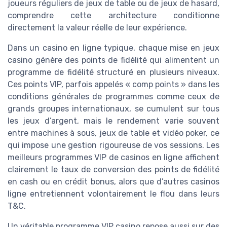
joueurs réguliers de jeux de table ou de jeux de hasard,
comprendre cette architecture conditionne
directement la valeur réelle de leur expérience.
Dans un casino en ligne typique, chaque mise en jeux
casino génère des points de fidélité qui alimentent un
programme de fidélité structuré en plusieurs niveaux.
Ces points VIP, parfois appelés « comp points » dans les
conditions générales de programmes comme ceux de
grands groupes internationaux, se cumulent sur tous
les jeux d’argent, mais le rendement varie souvent
entre machines à sous, jeux de table et vidéo poker, ce
qui impose une gestion rigoureuse de vos sessions. Les
meilleurs programmes VIP de casinos en ligne affichent
clairement le taux de conversion des points de fidélité
en cash ou en crédit bonus, alors que d’autres casinos
ligne entretiennent volontairement le flou dans leurs
T&C.
Un véritable programme VIP casino repose aussi sur des