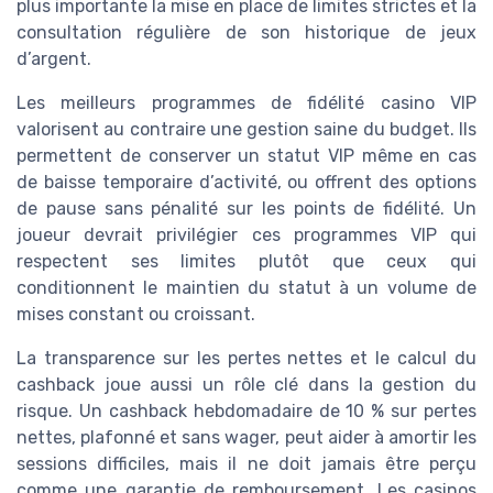
plus importante la mise en place de limites strictes et la
consultation régulière de son historique de jeux
d’argent.
Les meilleurs programmes de fidélité casino VIP
valorisent au contraire une gestion saine du budget. Ils
permettent de conserver un statut VIP même en cas
de baisse temporaire d’activité, ou offrent des options
de pause sans pénalité sur les points de fidélité. Un
joueur devrait privilégier ces programmes VIP qui
respectent ses limites plutôt que ceux qui
conditionnent le maintien du statut à un volume de
mises constant ou croissant.
La transparence sur les pertes nettes et le calcul du
cashback joue aussi un rôle clé dans la gestion du
risque. Un cashback hebdomadaire de 10 % sur pertes
nettes, plafonné et sans wager, peut aider à amortir les
sessions difficiles, mais il ne doit jamais être perçu
comme une garantie de remboursement. Les casinos