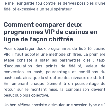
le meilleur garde fou contre les dérives possibles d’une
fidélité excessive à un seul opérateur.
Comment comparer deux
programmes VIP de casinos en
ligne de façon chiffrée
Pour départager deux programmes de fidélité casino
VIP, il faut adopter une méthode chiffrée. La première
étape consiste à lister les paramètres clés : taux
d’accumulation des points de fidélité, valeur de
conversion en cash, pourcentage et conditions du
cashback, ainsi que la structure des niveaux de statut.
En ramenant chaque élément à un pourcentage de
retour sur le montant misé, la comparaison devient
beaucoup plus objective.
Un bon réflexe consiste à simuler une session type de 1