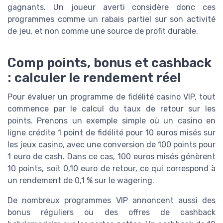
gagnants. Un joueur averti considère donc ces
programmes comme un rabais partiel sur son activité
de jeu, et non comme une source de profit durable.
Comp points, bonus et cashback
: calculer le rendement réel
Pour évaluer un programme de fidélité casino VIP, tout
commence par le calcul du taux de retour sur les
points. Prenons un exemple simple où un casino en
ligne crédite 1 point de fidélité pour 10 euros misés sur
les jeux casino, avec une conversion de 100 points pour
1 euro de cash. Dans ce cas, 100 euros misés génèrent
10 points, soit 0,10 euro de retour, ce qui correspond à
un rendement de 0,1 % sur le wagering.
De nombreux programmes VIP annoncent aussi des
bonus réguliers ou des offres de cashback