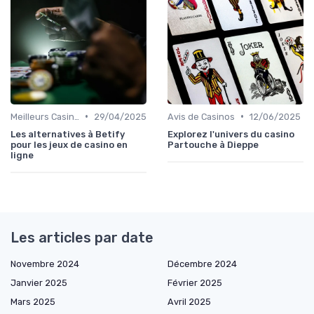
•
•
Meilleurs Casinos en Ligne
29/04/2025
Avis de Casinos
12/06/2025
Les alternatives à Betify
Explorez l'univers du casino
pour les jeux de casino en
Partouche à Dieppe
ligne
Les articles par date
Novembre 2024
Décembre 2024
Janvier 2025
Février 2025
Mars 2025
Avril 2025