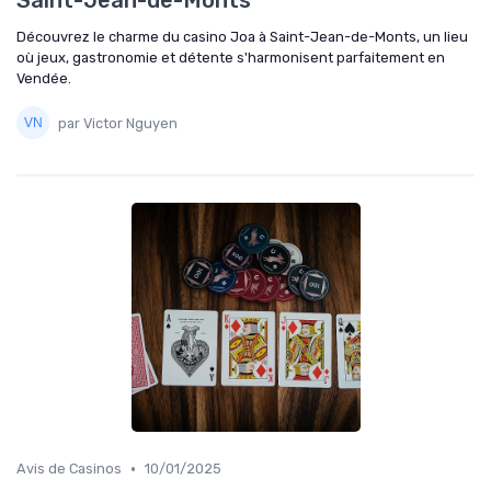
Saint-Jean-de-Monts
Découvrez le charme du casino Joa à Saint-Jean-de-Monts, un lieu
où jeux, gastronomie et détente s'harmonisent parfaitement en
Vendée.
par Victor Nguyen
•
Avis de Casinos
10/01/2025