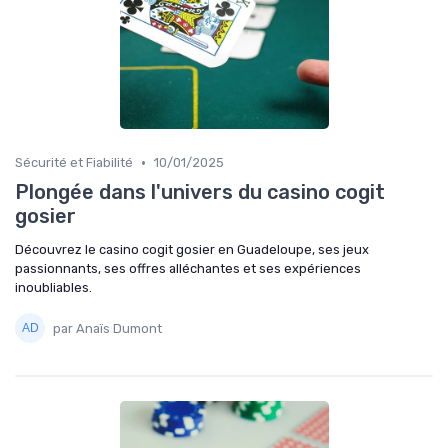
•
Sécurité et Fiabilité
10/01/2025
Plongée dans l'univers du casino cogit
gosier
Découvrez le casino cogit gosier en Guadeloupe, ses jeux
passionnants, ses offres alléchantes et ses expériences
inoubliables.
par Anaïs Dumont