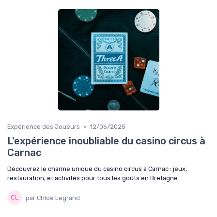
•
Expérience des Joueurs
12/06/2025
L'expérience inoubliable du casino circus à
Carnac
Découvrez le charme unique du casino circus à Carnac : jeux,
restauration, et activités pour tous les goûts en Bretagne.
par Chloé Legrand