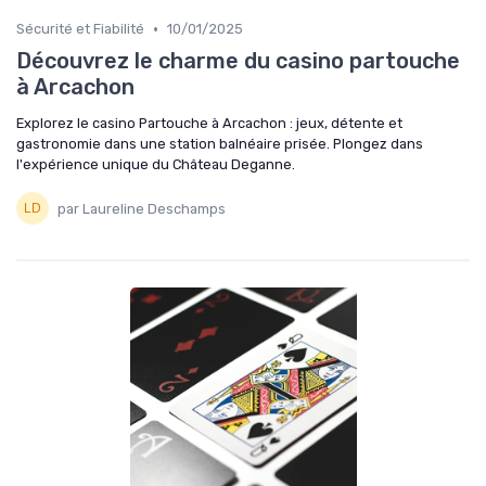
•
Sécurité et Fiabilité
10/01/2025
Découvrez le charme du casino partouche
à Arcachon
Explorez le casino Partouche à Arcachon : jeux, détente et
gastronomie dans une station balnéaire prisée. Plongez dans
l'expérience unique du Château Deganne.
par Laureline Deschamps