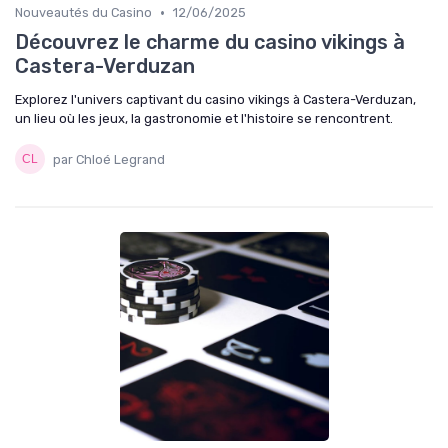
•
Nouveautés du Casino
12/06/2025
Découvrez le charme du casino vikings à
Castera-Verduzan
Explorez l'univers captivant du casino vikings à Castera-Verduzan,
un lieu où les jeux, la gastronomie et l'histoire se rencontrent.
par Chloé Legrand