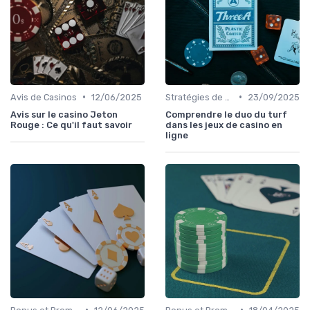
•
•
Avis de Casinos
12/06/2025
Stratégies de Jeux
23/09/2025
Avis sur le casino Jeton
Comprendre le duo du turf
Rouge : Ce qu'il faut savoir
dans les jeux de casino en
ligne
•
•