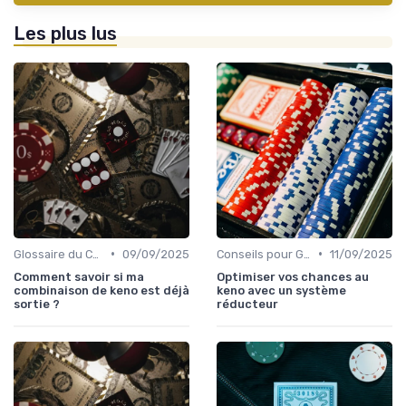
Les plus lus
•
•
Glossaire du Casino
09/09/2025
Conseils pour Gagner
11/09/2025
Comment savoir si ma
Optimiser vos chances au
combinaison de keno est déjà
keno avec un système
sortie ?
réducteur