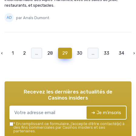
restaurants, et spectacles.
par Anaïs Dumont
‹
1
2
...
28
29
30
...
33
34
›
Recevez les dernières actualités de
Casinos insiders
➔ Je m'inscris
*
En remplissant ce formulaire, j’accepte d’être contacté(e) à
des fins commerciales par Casinos insiders et ses
partenaires.