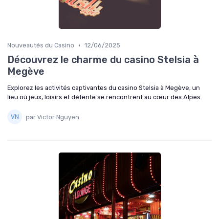
•
Nouveautés du Casino
12/06/2025
Découvrez le charme du casino Stelsia à
Megève
Explorez les activités captivantes du casino Stelsia à Megève, un
lieu où jeux, loisirs et détente se rencontrent au cœur des Alpes.
par Victor Nguyen