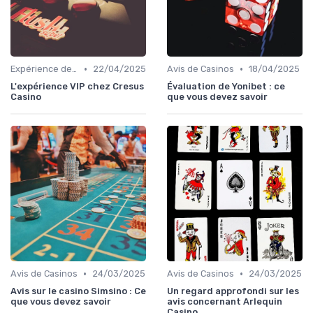
•
•
Expérience des Joueurs
22/04/2025
Avis de Casinos
18/04/2025
L'expérience VIP chez Cresus
Évaluation de Yonibet : ce
Casino
que vous devez savoir
•
•
Avis de Casinos
24/03/2025
Avis de Casinos
24/03/2025
Avis sur le casino Simsino : Ce
Un regard approfondi sur les
que vous devez savoir
avis concernant Arlequin
Casino