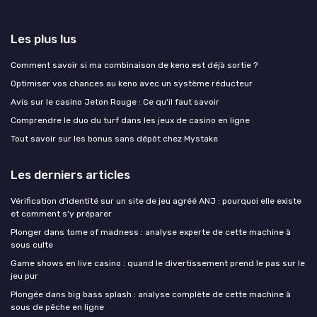
Les plus lus
Comment savoir si ma combinaison de keno est déjà sortie ?
Optimiser vos chances au keno avec un système réducteur
Avis sur le casino Jeton Rouge : Ce qu'il faut savoir
Comprendre le duo du turf dans les jeux de casino en ligne
Tout savoir sur les bonus sans dépôt chez Mystake
Les derniers articles
Vérification d'identité sur un site de jeu agréé ANJ : pourquoi elle existe
et comment s'y préparer
Plonger dans tome of madness : analyse experte de cette machine à
sous culte
Game shows en live casino : quand le divertissement prend le pas sur le
jeu pur
Plongée dans big bass splash : analyse complète de cette machine à
sous de pêche en ligne