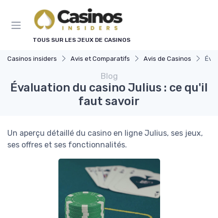
Panneau de gestion des cookies
TOUS SUR LES JEUX DE CASINOS
Casinos insiders
Avis et Comparatifs
Avis de Casinos
Éval
Blog
Évaluation du casino Julius : ce qu'il
faut savoir
Un aperçu détaillé du casino en ligne Julius, ses jeux,
ses offres et ses fonctionnalités.