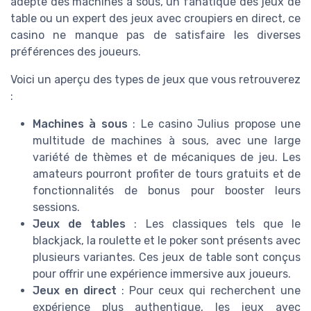
adepte des machines à sous, un fanatique des jeux de
table ou un expert des jeux avec croupiers en direct, ce
casino ne manque pas de satisfaire les diverses
préférences des joueurs.
Voici un aperçu des types de jeux que vous retrouverez
:
Machines à sous
: Le casino Julius propose une
multitude de machines à sous, avec une large
variété de thèmes et de mécaniques de jeu. Les
amateurs pourront profiter de tours gratuits et de
fonctionnalités de bonus pour booster leurs
sessions.
Jeux de tables
: Les classiques tels que le
blackjack, la roulette et le poker sont présents avec
plusieurs variantes. Ces jeux de table sont conçus
pour offrir une expérience immersive aux joueurs.
Jeux en direct
: Pour ceux qui recherchent une
expérience plus authentique, les jeux avec