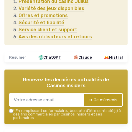
Présentation du casino Julius
Variété des jeux disponibles
Offres et promotions
Sécurité et fiabilité
Service client et support
Avis des utilisateurs et retours
Résumer
ChatGPT
Claude
Mistral
Recevez les dernières actualités de
Casinos insiders
➔ Je m'inscris
*
En remplissant ce formulaire, j’accepte d’être contacté(e) à
des fins commerciales par Casinos insiders et ses
partenaires.