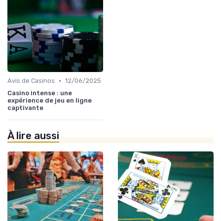
•
Avis de Casinos
12/06/2025
Casino intense : une
expérience de jeu en ligne
captivante
À lire aussi