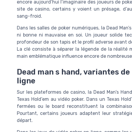
encore aujourd’hui l’imaginaire des joueurs de pok
site de casino, certains y voient un présage, d’a
sang-froid.
Dans les salles de poker numériques, la Dead Man
ni bonne ni mauvaise en soi. Un joueur solide tec
profondeur de son tapis et le profil adverse avant 
La clé consiste à séparer la légende de la réalit
main emblématique influence encore de nombreuses
Dead man s hand, variantes de 
ligne
Sur les plateformes de casino, la Dead Man’s Hand
Texas Hold’em au vidéo poker. Dans un Texas Hold’
fermées ou le board reconstituent la combinaison
Pourtant, certains joueurs adaptent leur stratégi
départ.