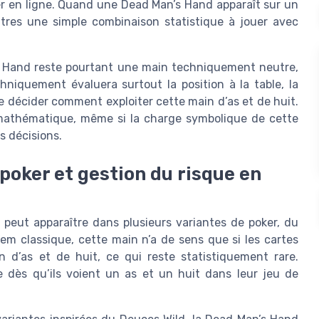
er en ligne. Quand une Dead Man’s Hand apparaît sur un
utres une simple combinaison statistique à jouer avec
’s Hand reste pourtant une main techniquement neutre,
hniquement évaluera surtout la position à la table, la
de décider comment exploiter cette main d’as et de huit.
é mathématique, même si la charge symbolique de cette
 décisions.
poker et gestion du risque en
 peut apparaître dans plusieurs variantes de poker, du
em classique, cette main n’a de sens que si les cartes
 d’as et de huit, ce qui reste statistiquement rare.
e dès qu’ils voient un as et un huit dans leur jeu de