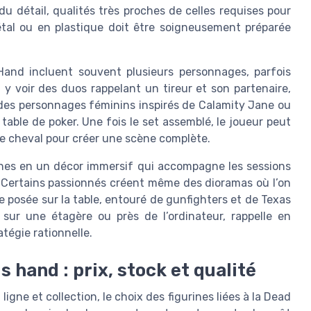
u détail, qualités très proches de celles requises pour
al ou en plastique doit être soigneusement préparée
Hand incluent souvent plusieurs personnages, parfois
y voir des duos rappelant un tireur et son partenaire,
 des personnages féminins inspirés de Calamity Jane ou
table de poker. Une fois le set assemblé, le joueur peut
 cheval pour créer une scène complète.
rines en un décor immersif qui accompagne les sessions
. Certains passionnés créent même des dioramas où l’on
e posée sur la table, entouré de gunfighters et de Texas
 sur une étagère ou près de l’ordinateur, rappelle en
tégie rationnelle.
s hand : prix, stock et qualité
igne et collection, le choix des figurines liées à la Dead