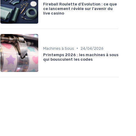
Fireball Roulette d'Evolution : ce que
ce lancement révèle sur l'avenir du
live casino
•
Machines à Sous
24/04/2026
Printemps 2026 : les machines à sous
qui bousculent les codes