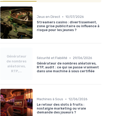
•
Jeux en Direct
10/07/2026
Streamers casino : divertissement,
zone grise publicitaire ou influence à
risque pour les jeunes ?
Générateur
•
Sécurité et Fiabilité
29/06/2026
de nombres
Générateur de nombres aléatoires,
aléatoires,
RTP, audit : ce qui se passe vraiment
RTP,...
dans une machine à sous certifiée
•
Machines à Sous
12/06/2026
Le retour des slots à fruits :
nostalgie marketing ou vraie
demande des joueurs ?