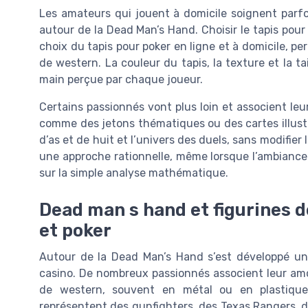
Les amateurs qui jouent à domicile soignent parf
autour de la Dead Man’s Hand. Choisir le tapis pour 
choix du tapis pour poker en ligne et à domicile, p
de western. La couleur du tapis, la texture et la tail
main perçue par chaque joueur.
Certains passionnés vont plus loin et associent leu
comme des jetons thématiques ou des cartes illustr
d’as et de huit et l’univers des duels, sans modifier l
une approche rationnelle, même lorsque l’ambiance
sur la simple analyse mathématique.
Dead man s hand et figurines d
et poker
Autour de la Dead Man’s Hand s’est développé un 
casino. De nombreux passionnés associent leur amo
de western, souvent en métal ou en plastique,
représentent des gunfighters, des Texas Rangers, de