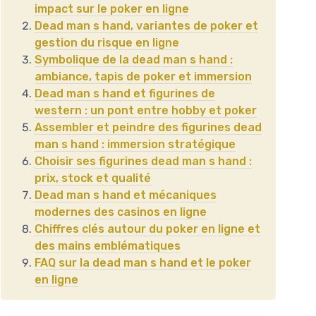
impact sur le poker en ligne
Dead man s hand, variantes de poker et
gestion du risque en ligne
Symbolique de la dead man s hand :
ambiance, tapis de poker et immersion
Dead man s hand et figurines de
western : un pont entre hobby et poker
Assembler et peindre des figurines dead
man s hand : immersion stratégique
Choisir ses figurines dead man s hand :
prix, stock et qualité
Dead man s hand et mécaniques
modernes des casinos en ligne
Chiffres clés autour du poker en ligne et
des mains emblématiques
FAQ sur la dead man s hand et le poker
en ligne