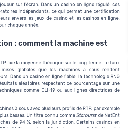
 joueur sur l’écran. Dans un casino en ligne régulé, ces
ratoires indépendants, ce qui permet une certification
urs envers les jeux de casino et les casinos en ligne,
jour chaque année.
tion : comment la machine est
TP fixe la moyenne théorique sur le long terme. Le taux
es mises globales que les machines à sous rendent
urs. Dans un casino en ligne fiable, la technologie RNG
ésultats aléatoires respectent ce pourcentage sur une
echniques comme GLI-19 ou aux lignes directrices de
hines à sous avec plusieurs profils de RTP, par exemple
s plus basses. Un titre connu comme
Starburst
de NetEnt
ches de 94 %, selon la juridiction. Certains casinos en