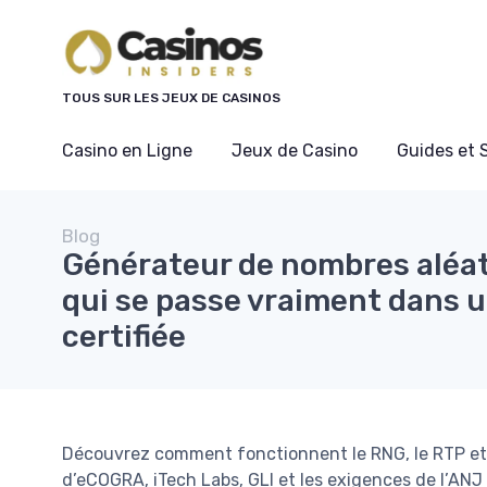
Panneau de gestion des cookies
TOUS SUR LES JEUX DE CASINOS
Casino en Ligne
Jeux de Casino
Guides et 
Blog
Générateur de nombres aléato
qui se passe vraiment dans 
certifiée
Découvrez comment fonctionnent le RNG, le RTP et la
d’eCOGRA, iTech Labs, GLI et les exigences de l’ANJ 