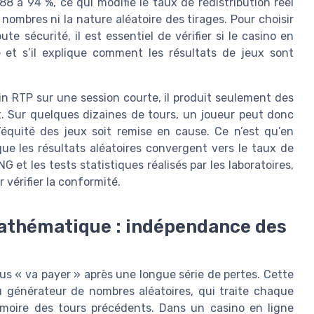
88 à 94 %, ce qui modifie le taux de redistribution réel
mbres ni la nature aléatoire des tirages. Pour choisir
e sécurité, il est essentiel de vérifier si le casino en
e et s’il explique comment les résultats de jeux sont
ain RTP sur une session courte, il produit seulement des
. Sur quelques dizaines de tours, un joueur peut donc
’équité des jeux soit remise en cause. Ce n’est qu’en
 les résultats aléatoires convergent vers le taux de
G et les tests statistiques réalisés par les laboratoires,
 vérifier la conformité.
mathématique : indépendance des
 « va payer » après une longue série de pertes. Cette
 générateur de nombres aléatoires, qui traite chaque
ire des tours précédents. Dans un casino en ligne