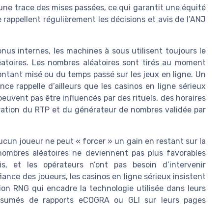
ne trace des mises passées, ce qui garantit une équité
rappellent régulièrement les décisions et avis de l’ANJ
onus internes, les machines à sous utilisent toujours le
atoires. Les nombres aléatoires sont tirés au moment
ontant misé ou du temps passé sur les jeux en ligne. Un
ce rappelle d’ailleurs que les casinos en ligne sérieux
euvent pas être influencés par des rituels, des horaires
ration du RTP et du générateur de nombres validée par
ucun joueur ne peut « forcer » un gain en restant sur la
mbres aléatoires ne deviennent pas plus favorables
s, et les opérateurs n’ont pas besoin d’intervenir
ance des joueurs, les casinos en ligne sérieux insistent
tion RNG qui encadre la technologie utilisée dans leurs
résumés de rapports eCOGRA ou GLI sur leurs pages