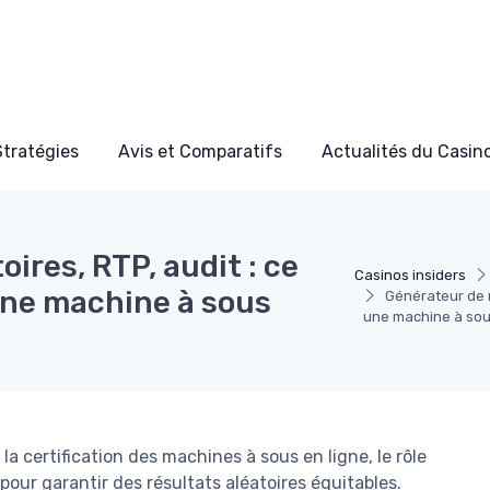
Stratégies
Avis et Comparatifs
Actualités du Casin
ires, RTP, audit : ce
Casinos insiders
une machine à sous
Générateur de n
une machine à sous
 certification des machines à sous en ligne, le rôle
pour garantir des résultats aléatoires équitables.