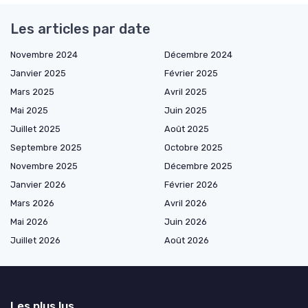
Les articles par date
Novembre 2024
Décembre 2024
Janvier 2025
Février 2025
Mars 2025
Avril 2025
Mai 2025
Juin 2025
Juillet 2025
Août 2025
Septembre 2025
Octobre 2025
Novembre 2025
Décembre 2025
Janvier 2026
Février 2026
Mars 2026
Avril 2026
Mai 2026
Juin 2026
Juillet 2026
Août 2026
Les plus lus