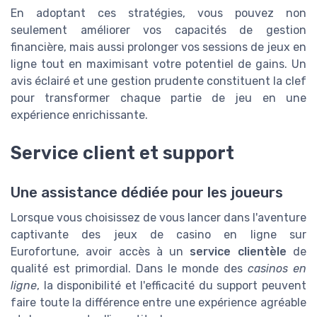
En adoptant ces stratégies, vous pouvez non
seulement améliorer vos capacités de gestion
financière, mais aussi prolonger vos sessions de jeux en
ligne tout en maximisant votre potentiel de gains. Un
avis éclairé et une gestion prudente constituent la clef
pour transformer chaque partie de jeu en une
expérience enrichissante.
Service client et support
Une assistance dédiée pour les joueurs
Lorsque vous choisissez de vous lancer dans l'aventure
captivante des jeux de casino en ligne sur
Eurofortune, avoir accès à un
service clientèle
de
qualité est primordial. Dans le monde des
casinos en
ligne
, la disponibilité et l'efficacité du support peuvent
faire toute la différence entre une expérience agréable