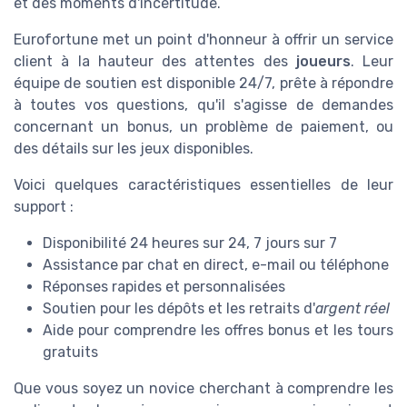
et des moments d'incertitude.
Eurofortune met un point d'honneur à offrir un service
client à la hauteur des attentes des
joueurs
. Leur
équipe de soutien est disponible 24/7, prête à répondre
à toutes vos questions, qu'il s'agisse de demandes
concernant un
bonus
, un problème de
paiement
, ou
des détails sur les
jeux
disponibles.
Voici quelques caractéristiques essentielles de leur
support :
Disponibilité 24 heures sur 24, 7 jours sur 7
Assistance par chat en direct, e-mail ou téléphone
Réponses rapides et personnalisées
Soutien pour les dépôts et les retraits d'
argent réel
Aide pour comprendre les offres
bonus
et les
tours
gratuits
Que vous soyez un novice cherchant à comprendre les