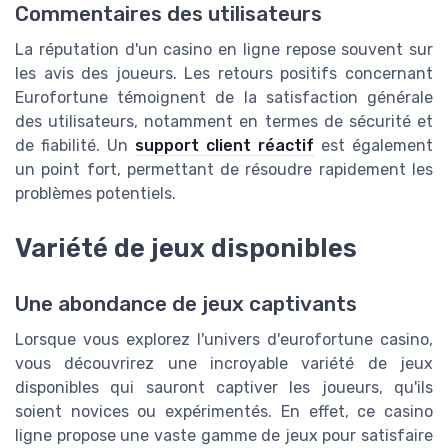
Commentaires des utilisateurs
La réputation d'un casino en ligne repose souvent sur
les avis des joueurs. Les retours positifs concernant
Eurofortune témoignent de la satisfaction générale
des utilisateurs, notamment en termes de sécurité et
de fiabilité. Un
support client réactif
est également
un point fort, permettant de résoudre rapidement les
problèmes potentiels.
Variété de jeux disponibles
Une abondance de jeux captivants
Lorsque vous explorez l'univers d'eurofortune casino,
vous découvrirez une incroyable variété de jeux
disponibles qui sauront captiver les joueurs, qu'ils
soient novices ou expérimentés. En effet, ce casino
ligne propose une vaste gamme de jeux pour satisfaire