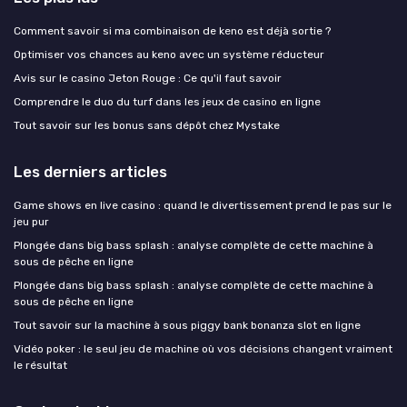
Comment savoir si ma combinaison de keno est déjà sortie ?
Optimiser vos chances au keno avec un système réducteur
Avis sur le casino Jeton Rouge : Ce qu'il faut savoir
Comprendre le duo du turf dans les jeux de casino en ligne
Tout savoir sur les bonus sans dépôt chez Mystake
Les derniers articles
Game shows en live casino : quand le divertissement prend le pas sur le
jeu pur
Plongée dans big bass splash : analyse complète de cette machine à
sous de pêche en ligne
Plongée dans big bass splash : analyse complète de cette machine à
sous de pêche en ligne
Tout savoir sur la machine à sous piggy bank bonanza slot en ligne
Vidéo poker : le seul jeu de machine où vos décisions changent vraiment
le résultat