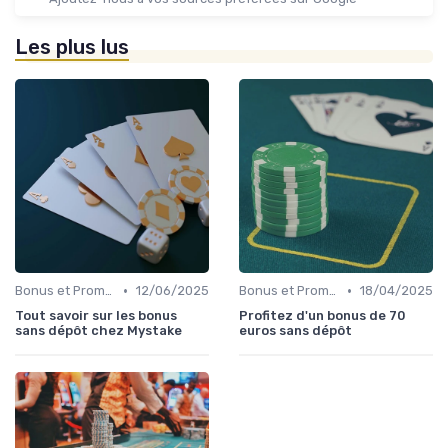
Les plus lus
•
•
Bonus et Promotions
12/06/2025
Bonus et Promotions
18/04/2025
Tout savoir sur les bonus
Profitez d'un bonus de 70
sans dépôt chez Mystake
euros sans dépôt