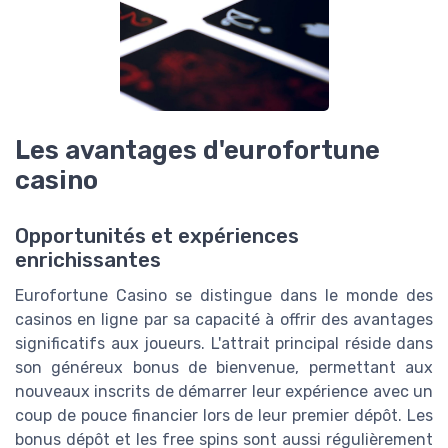
Les avantages d'eurofortune
casino
Opportunités et expériences
enrichissantes
Eurofortune Casino se distingue dans le monde des
casinos en ligne par sa capacité à offrir des avantages
significatifs aux joueurs. L'attrait principal réside dans
son généreux bonus de bienvenue, permettant aux
nouveaux inscrits de démarrer leur expérience avec un
coup de pouce financier lors de leur premier dépôt. Les
bonus dépôt et les free spins sont aussi régulièrement