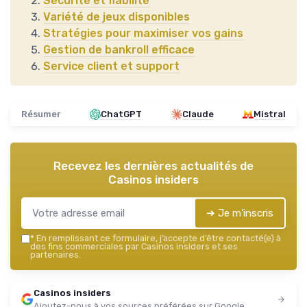
Sécurité et fiabilité
Variété de jeux disponibles
Stratégies pour maximiser vos gains
Gestion de bankroll efficace
Service client et support
Résumer
ChatGPT
Claude
Mistral
Recevez les dernières actualités de
Casinos insiders
➔ Je m'inscris
*
En remplissant ce formulaire, j’accepte d’être contacté(e) à
des fins commerciales par Casinos insiders et ses
partenaires.
Casinos insiders
Ajoutez-nous à vos sources préférées sur Google