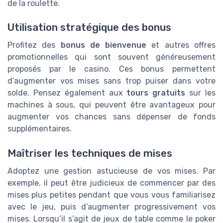
de la roulette.
Utilisation stratégique des bonus
Profitez des
bonus de bienvenue
et autres offres
promotionnelles qui sont souvent généreusement
proposés par le casino. Ces bonus permettent
d’augmenter vos mises sans trop puiser dans votre
solde. Pensez également aux
tours gratuits
sur les
machines à sous, qui peuvent être avantageux pour
augmenter vos chances sans dépenser de fonds
supplémentaires.
Maîtriser les techniques de mises
Adoptez une gestion astucieuse de vos mises. Par
exemple, il peut être judicieux de commencer par des
mises plus petites pendant que vous vous familiarisez
avec le jeu, puis d’augmenter progressivement vos
mises. Lorsqu’il s’agit de jeux de table comme le poker