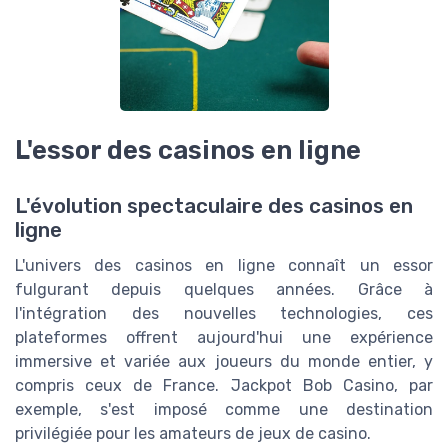
L'essor des casinos en ligne
L'évolution spectaculaire des casinos en
ligne
L'univers des casinos en ligne connaît un essor
fulgurant depuis quelques années. Grâce à
l'intégration des nouvelles technologies, ces
plateformes offrent aujourd'hui une expérience
immersive et variée aux joueurs du monde entier, y
compris ceux de France. Jackpot Bob Casino, par
exemple, s'est imposé comme une destination
privilégiée pour les amateurs de jeux de casino.