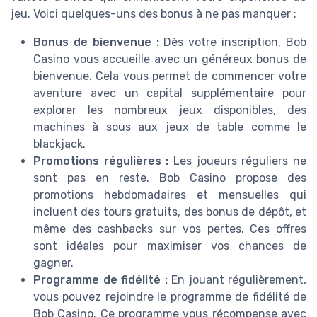
jeu. Voici quelques-uns des bonus à ne pas manquer :
Bonus de bienvenue :
Dès votre inscription, Bob
Casino vous accueille avec un généreux bonus de
bienvenue. Cela vous permet de commencer votre
aventure avec un capital supplémentaire pour
explorer les nombreux jeux disponibles, des
machines à sous aux jeux de table comme le
blackjack.
Promotions régulières :
Les joueurs réguliers ne
sont pas en reste. Bob Casino propose des
promotions hebdomadaires et mensuelles qui
incluent des tours gratuits, des bonus de dépôt, et
même des cashbacks sur vos pertes. Ces offres
sont idéales pour maximiser vos chances de
gagner.
Programme de fidélité :
En jouant régulièrement,
vous pouvez rejoindre le programme de fidélité de
Bob Casino. Ce programme vous récompense avec