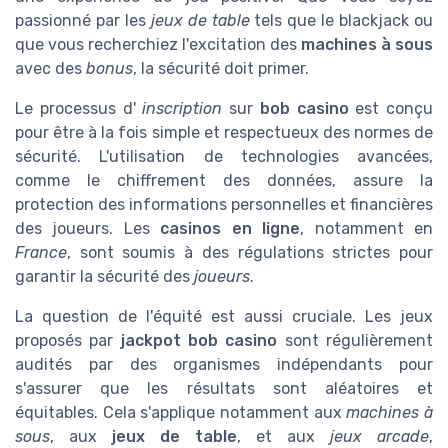
passionné par les
jeux de table
tels que le blackjack ou
que vous recherchiez l'excitation des
machines à sous
avec des
bonus
, la sécurité doit primer.
Le processus d'
inscription
sur
bob casino
est conçu
pour être à la fois simple et respectueux des normes de
sécurité. L'utilisation de technologies avancées,
comme le chiffrement des données, assure la
protection des informations personnelles et financières
des joueurs. Les
casinos en ligne
, notamment en
France
, sont soumis à des régulations strictes pour
garantir la sécurité des
joueurs
.
La question de l'équité est aussi cruciale. Les jeux
proposés par
jackpot bob casino
sont régulièrement
audités par des organismes indépendants pour
s'assurer que les résultats sont aléatoires et
équitables. Cela s'applique notamment aux
machines à
sous
, aux
jeux de table
, et aux
jeux arcade
,