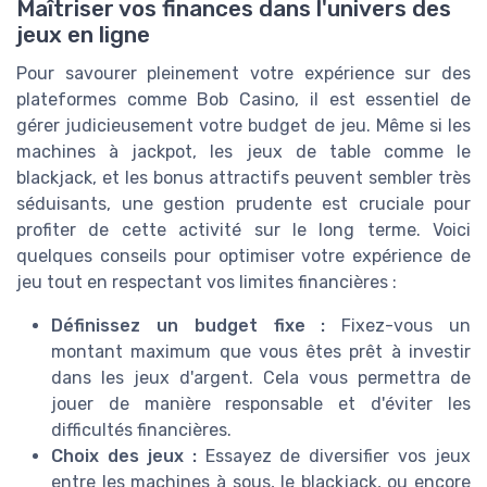
Maîtriser vos finances dans l'univers des
jeux en ligne
Pour savourer pleinement votre expérience sur des
plateformes comme Bob Casino, il est essentiel de
gérer judicieusement votre budget de jeu. Même si les
machines à jackpot, les jeux de table comme le
blackjack, et les bonus attractifs peuvent sembler très
séduisants, une gestion prudente est cruciale pour
profiter de cette activité sur le long terme. Voici
quelques conseils pour optimiser votre expérience de
jeu tout en respectant vos limites financières :
Définissez un budget fixe :
Fixez-vous un
montant maximum que vous êtes prêt à investir
dans les jeux d'argent. Cela vous permettra de
jouer de manière responsable et d'éviter les
difficultés financières.
Choix des jeux :
Essayez de diversifier vos jeux
entre les machines à sous, le blackjack, ou encore