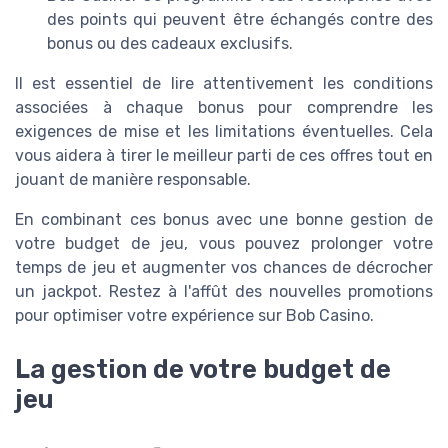
des points qui peuvent être échangés contre des
bonus ou des cadeaux exclusifs.
Il est essentiel de lire attentivement les conditions
associées à chaque bonus pour comprendre les
exigences de mise et les limitations éventuelles. Cela
vous aidera à tirer le meilleur parti de ces offres tout en
jouant de manière responsable.
En combinant ces bonus avec une bonne gestion de
votre budget de jeu, vous pouvez prolonger votre
temps de jeu et augmenter vos chances de décrocher
un jackpot. Restez à l'affût des nouvelles promotions
pour optimiser votre expérience sur Bob Casino.
La gestion de votre budget de
jeu