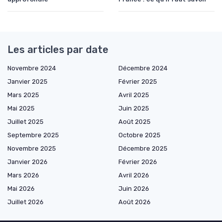
Les articles par date
Novembre 2024
Décembre 2024
Janvier 2025
Février 2025
Mars 2025
Avril 2025
Mai 2025
Juin 2025
Juillet 2025
Août 2025
Septembre 2025
Octobre 2025
Novembre 2025
Décembre 2025
Janvier 2026
Février 2026
Mars 2026
Avril 2026
Mai 2026
Juin 2026
Juillet 2026
Août 2026