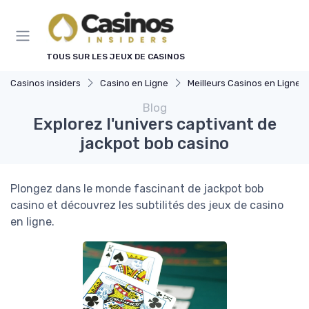
Panneau de gestion des cookies
TOUS SUR LES JEUX DE CASINOS
Casinos insiders
Casino en Ligne
Meilleurs Casinos en Ligne
Blog
Explorez l'univers captivant de
jackpot bob casino
Plongez dans le monde fascinant de jackpot bob
casino et découvrez les subtilités des jeux de casino
en ligne.