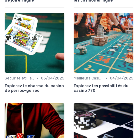
de joa en ligne
les casinos en ligne
•
•
Sécurité et Fiabilité
05/04/2025
Meilleurs Casinos en Ligne
04/04/2025
Explorez le charme du casino
Explorez les possibilités du
de perros-guirec
casino 770