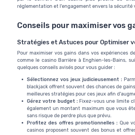
réglementation et l'engagement envers la sécurité v
Conseils pour maximiser vos g
Stratégies et Astuces pour Optimiser v
Pour maximiser vos gains dans vos expériences de
comme le casino Barrière à Enghien-les-Bains, suiv
quelques conseils avisés pour vous guider :
Sélectionnez vos jeux judicieusement :
Parmi
blackjack offrent souvent des chances de gains p
meilleures stratégies pour ces jeux afin d'aug
Gérez votre budget :
Fixez-vous une limite cl
également un montant maximum que vous êtes p
sans risque de perdre plus que prévu.
Profitez des offres promotionnelles :
Que vou
casinos proposent souvent des bonus et offres