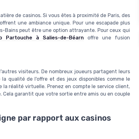
ière de casinos. Si vous êtes à proximité de Paris, des
 offrent une ambiance unique. Pour une escapade plus
es-Bains peut être une option attrayante. Pour ceux qui
o Partouche à Salies-de-Béarn
offre une fusion
 d'autres visiteurs. De nombreux joueurs partagent leurs
la qualité de l'offre et des jeux disponibles comme le
a réalité virtuelle. Prenez en compte le service client,
. Cela garantit que votre sortie entre amis ou en couple
igne par rapport aux casinos