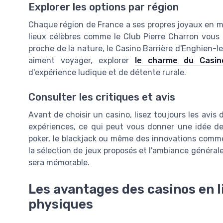
Explorer les options par région
Chaque région de France a ses propres joyaux en mat
lieux célèbres comme le Club Pierre Charron vous
proche de la nature, le Casino Barrière d'Enghien-l
aiment voyager, explorer
le charme du Casin
d'expérience ludique et de détente rurale.
Consulter les critiques et avis
Avant de choisir un casino, lisez toujours les avis
expériences, ce qui peut vous donner une idée de 
poker, le blackjack ou même des innovations comme l
la sélection de jeux proposés et l'ambiance générale
sera mémorable.
Les avantages des casinos en l
physiques