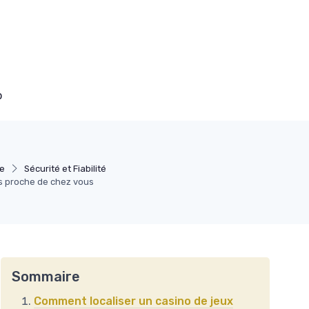
o
ne
Sécurité et Fiabilité
us proche de chez vous
Sommaire
Comment localiser un casino de jeux