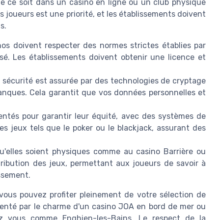
ue ce soit dans un casino en ligne ou un club physique
s joueurs est une priorité, et les établissements doivent
s.
os doivent respecter des normes strictes établies par
isé. Les établissements doivent obtenir une licence et
a sécurité est assurée par des technologies de cryptage
 banques. Cela garantit que vos données personnelles et
ntés pour garantir leur équité, avec des systèmes de
s jeux tels que le poker ou le blackjack, assurant des
u'elles soient physiques comme au casino Barrière ou
stribution des jeux, permettant aux joueurs de savoir à
issement.
vous pouvez profiter pleinement de votre sélection de
tenté par le charme d'un casino JOA en bord de mer ou
ez vous comme Enghien-les-Bains. Le respect de la