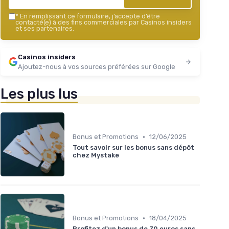
*
En remplissant ce formulaire, j’accepte d’être
contacté(e) à des fins commerciales par Casinos insiders
et ses partenaires.
Casinos insiders
Ajoutez-nous à vos sources préférées sur Google
Les plus lus
•
Bonus et Promotions
12/06/2025
Tout savoir sur les bonus sans dépôt
chez Mystake
•
Bonus et Promotions
18/04/2025
Profitez d'un bonus de 70 euros sans