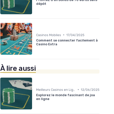
dépôt
•
Casinos Mobiles
17/04/2025
Comment se connecter facilement à
Casino Extra
À lire aussi
•
Meilleurs Casinos en Ligne
12/06/2025
Explorez le monde fascinant de joa
en ligne