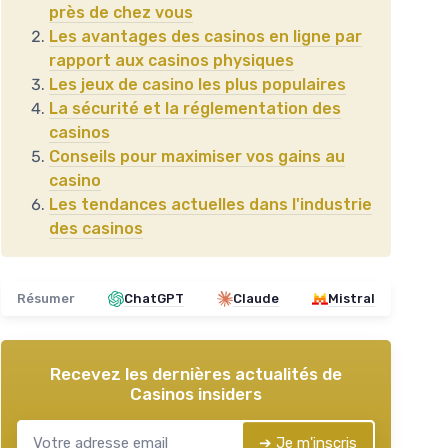
près de chez vous
Les avantages des casinos en ligne par
rapport aux casinos physiques
Les jeux de casino les plus populaires
La sécurité et la réglementation des
casinos
Conseils pour maximiser vos gains au
casino
Les tendances actuelles dans l'industrie
des casinos
Résumer
ChatGPT
Claude
Mistral
Recevez les dernières actualités de
Casinos insiders
➔ Je m'inscris