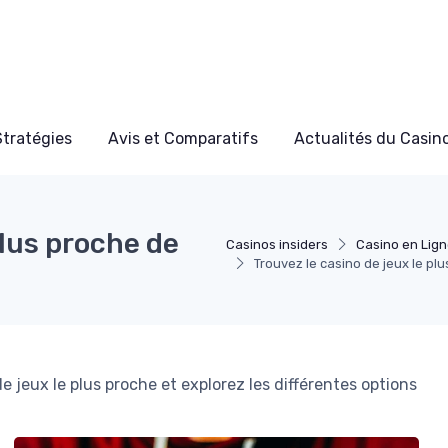
Stratégies
Avis et Comparatifs
Actualités du Casin
plus proche de
Casinos insiders
Casino en Lig
Trouvez le casino de jeux le pl
 jeux le plus proche et explorez les différentes options