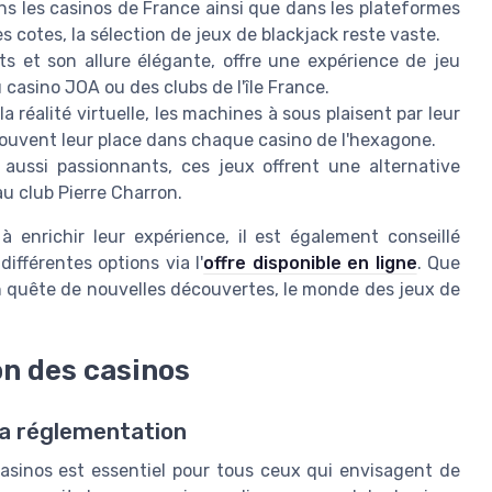
ns les casinos de France ainsi que dans les plateformes
s cotes, la sélection de jeux de blackjack reste vaste.
ts et son allure élégante, offre une expérience de jeu
 casino JOA ou des clubs de l'île France.
a réalité virtuelle, les machines à sous plaisent par leur
trouvent leur place dans chaque casino de l'hexagone.
ussi passionnants, ces jeux offrent une alternative
au club Pierre Charron.
enrichir leur expérience, il est également conseillé
différentes options via l'
offre disponible en ligne
. Que
n quête de nouvelles découvertes, le monde des jeux de
on des casinos
la réglementation
asinos est essentiel pour tous ceux qui envisagent de