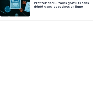
Profitez de 150 tours gratuits sans
dépôt dans les casinos en ligne