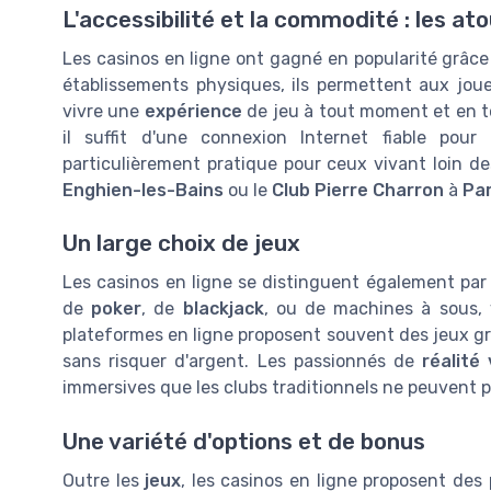
L'accessibilité et la commodité : les at
Les casinos en ligne ont gagné en popularité grâce
établissements physiques, ils permettent aux jou
vivre une
expérience
de jeu à tout moment et en t
il suffit d'une connexion Internet fiable po
particulièrement pratique pour ceux vivant loin 
Enghien-les-Bains
ou le
Club Pierre Charron
à
Par
Un large choix de jeux
Les casinos en ligne se distinguent également par
de
poker
, de
blackjack
, ou de machines à sous,
plateformes en ligne proposent souvent des jeux gra
sans risquer d'argent. Les passionnés de
réalité 
immersives que les clubs traditionnels ne peuvent pa
Une variété d'options et de bonus
Outre les
jeux
, les casinos en ligne proposent de