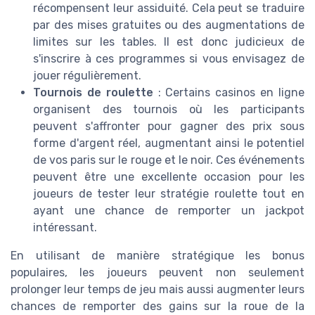
récompensent leur assiduité. Cela peut se traduire
par des mises gratuites ou des augmentations de
limites sur les tables. Il est donc judicieux de
s'inscrire à ces programmes si vous envisagez de
jouer régulièrement.
Tournois de roulette
: Certains casinos en ligne
organisent des tournois où les participants
peuvent s'affronter pour gagner des prix sous
forme d'argent réel, augmentant ainsi le potentiel
de vos paris sur le rouge et le noir. Ces événements
peuvent être une excellente occasion pour les
joueurs de tester leur stratégie roulette tout en
ayant une chance de remporter un jackpot
intéressant.
En utilisant de manière stratégique les bonus
populaires, les joueurs peuvent non seulement
prolonger leur temps de jeu mais aussi augmenter leurs
chances de remporter des gains sur la roue de la