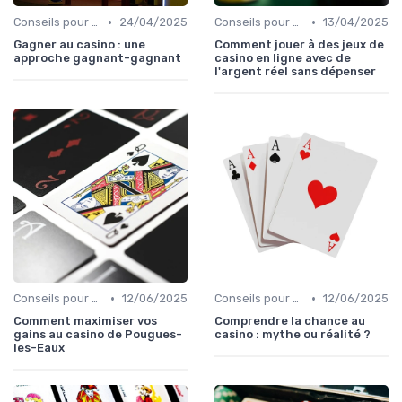
•
•
Conseils pour Gagner
24/04/2025
Conseils pour Gagner
13/04/2025
Gagner au casino : une
Comment jouer à des jeux de
approche gagnant-gagnant
casino en ligne avec de
l'argent réel sans dépenser
•
•
Conseils pour Gagner
12/06/2025
Conseils pour Gagner
12/06/2025
Comment maximiser vos
Comprendre la chance au
gains au casino de Pougues-
casino : mythe ou réalité ?
les-Eaux