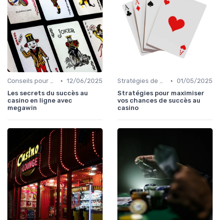
•
•
Conseils pour Gagner
12/06/2025
Stratégies de Jeux
01/05/2025
Les secrets du succès au
Stratégies pour maximiser
casino en ligne avec
vos chances de succès au
megawin
casino