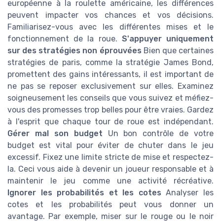
européenne à la roulette américaine, les différences
peuvent impacter vos chances et vos décisions.
Familiarisez-vous avec les différentes mises et le
fonctionnement de la roue.
S'appuyer uniquement
sur des stratégies non éprouvées
Bien que certaines
stratégies de paris, comme la stratégie James Bond,
promettent des gains intéressants, il est important de
ne pas se reposer exclusivement sur elles. Examinez
soigneusement les conseils que vous suivez et méfiez-
vous des promesses trop belles pour être vraies. Gardez
à l'esprit que chaque tour de roue est indépendant.
Gérer mal son budget
Un bon contrôle de votre
budget est vital pour éviter de chuter dans le jeu
excessif. Fixez une limite stricte de mise et respectez-
la. Ceci vous aide à devenir un joueur responsable et à
maintenir le jeu comme une activité récréative.
Ignorer les probabilités et les cotes
Analyser les
cotes et les probabilités peut vous donner un
avantage. Par exemple, miser sur le rouge ou le noir