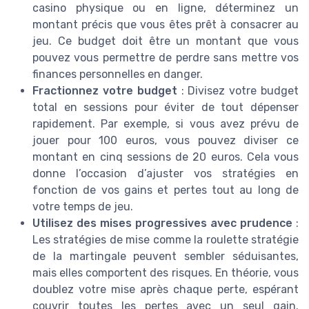
casino physique ou en ligne, déterminez un
montant précis que vous êtes prêt à consacrer au
jeu. Ce budget doit être un montant que vous
pouvez vous permettre de perdre sans mettre vos
finances personnelles en danger.
Fractionnez votre budget
: Divisez votre budget
total en sessions pour éviter de tout dépenser
rapidement. Par exemple, si vous avez prévu de
jouer pour 100 euros, vous pouvez diviser ce
montant en cinq sessions de 20 euros. Cela vous
donne l’occasion d’ajuster vos stratégies en
fonction de vos gains et pertes tout au long de
votre temps de jeu.
Utilisez des mises progressives avec prudence
:
Les stratégies de mise comme la roulette stratégie
de la martingale peuvent sembler séduisantes,
mais elles comportent des risques. En théorie, vous
doublez votre mise après chaque perte, espérant
couvrir toutes les pertes avec un seul gain.