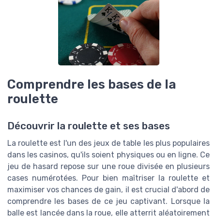
Comprendre les bases de la
roulette
Découvrir la roulette et ses bases
La roulette est l'un des jeux de table les plus populaires
dans les casinos, qu'ils soient physiques ou en ligne. Ce
jeu de hasard repose sur une roue divisée en plusieurs
cases numérotées. Pour bien maîtriser la roulette et
maximiser vos chances de gain, il est crucial d'abord de
comprendre les bases de ce jeu captivant. Lorsque la
balle est lancée dans la roue, elle atterrit aléatoirement